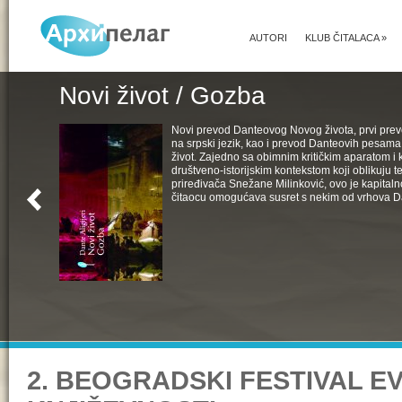
AUTORI
KLUB ČITALACA
»
Novi život / Gozba
Novi prevod Danteovog Novog života, prvi pr
na srpski jezik, kao i prevod Danteovih pesama
život. Zajedno sa obimnim kritičkim aparatom i k
društveno-istorijskim kontekstom koji oblikuju t
priređivača Snežane Milinković, ovo je kapital
čitaocu omogućava susret s nekim od vrhova D
2. BEOGRADSKI FESTIVAL 