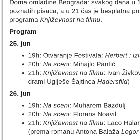
Doma omladine Beograda: svakog dana u 19
poznatih pisaca, a u 21 čas je besplatna proj
programa
Književnost na filmu
.
Program
25. jun
19h: Otvaranje Festivala:
Herbert : iz
20h:
Na sceni
: Mihajlo Pantić
21h:
Književnost na filmu
: Ivan Živko
drami Uglješe Šajtinca
Hadersfild
)
26. jun
19h:
Na sceni
: Muharem Bazdulj
20h:
Na sceni
: Florans Noavil
21h:
Književnost na filmu
: Laco Hal
(prema romanu Antona Balaža
Logor