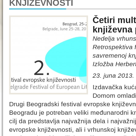
KNJIŽEVNOSTI
Četiri mul
književna
Nedelja vrhuns
Retrospektiva 
savremenoj knj
Izložba Herbert
23. juna 2013.
Izdavačka ku
Domom omladin
Drugi Beogradski festival evropske književn
Beogradu je potreban veliki međunarodni knjiž
cilj da predstavlja najvažnija dela i najvaž
evropske književnosti, ali i vrhunskoj knjiž