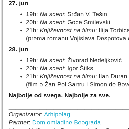
27. jun
19h:
Na sceni
: Srđan V. Tešin
20h:
Na sceni
: Goce Smilevski
21h:
Književnost na filmu
: Ilija Torbic
(prema romanu Vojislava Despotova
28. jun
19h:
Na sceni
: Živorad Nedeljković
20h:
Na sceni
: Igor Štiks
21h:
Književnost na filmu
: Ilan Dura
(film o Žan-Pol Sartru i Simon de Bov
Najbolje od svega. Najbolje za sve.
__________________________________
Organizator
:
Arhipelag
Partner
:
Dom omladine Beograda