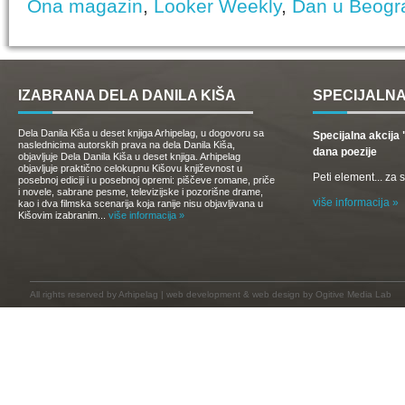
Ona magazin
,
Looker Weekly
,
Dan u Beogr
IZABRANA DELA DANILA KIŠA
SPECIJALNA
Dela Danila Kiša u deset knjiga Arhipelag, u dogovoru sa
Specijalna akcij
naslednicima autorskih prava na dela Danila Kiša,
dana poezije
objavljuje Dela Danila Kiša u deset knjiga. Arhipelag
objavljuje praktično celokupnu Kišovu književnost u
Peti element... za
posebnoj ediciji i u posebnoj opremi: piščeve romane, priče
i novele, sabrane pesme, televizijske i pozorišne drame,
više informacija »
kao i dva filmska scenarija koja ranije nisu objavljivana u
Kišovim izabranim...
više informacija »
All rights reserved by
Arhipelag
|
web development
&
web design
by Ogitive Media Lab