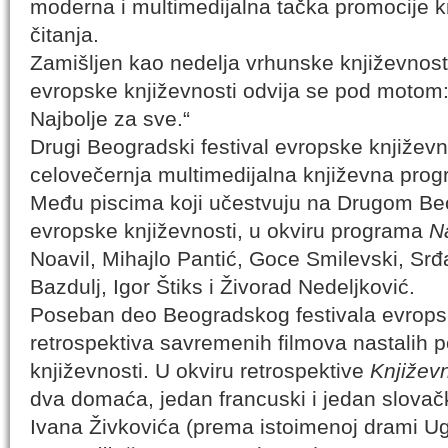
moderna i multimedijalna tačka promocije knj
čitanja.
Zamišljen kao nedelja vrhunske književnosti
evropske književnosti odvija se pod motom:
Najbolje za sve.“
Drugi Beogradski festival evropske književno
celovečernja multimedijalna književna pro
Među piscima koji učestvuju na Drugom Be
evropske književnosti, u okviru programa
N
Noavil, Mihajlo Pantić, Goce Smilevski, Sr
Bazdulj, Igor Štiks i Živorad Nedeljković.
Poseban deo Beogradskog festivala evropsk
retrospektiva savremenih filmova nastalih
književnosti. U okviru retrospektive
Književn
dva domaća, jedan francuski i jedan slovačk
Ivana Živkovića (prema istoimenoj drami Ug