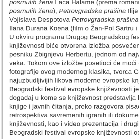
posrnulih žena
Laca Halame (prema roman
posrnulih žena
),
Petrovgradska prašina
Ilij
Vojislava Despotova
Petrovgradska prašina
Ilana Durana Koena (film o Žan-Pol Sartru 
U okviru programa Drugog Beogradskog fes
književnosti biće otvorena izložba posveće
pesniku Zbignjevu Herbertu, jednom od naj
veka. Tokom ove izložbe posetioci će moći d
fotografije ovog modernog klasika, tvorca 
najuzbudljivijih likova moderne evropske knj
Beogradski festival evropske književnosti je 
događaj u kome se književnost predstavlja k
knjige i javnih čitanja, preko razgovora pisa
retrospektiva savremenih igranih ili dokumen
književnosti, kao i video prezentacija i dru
Beogradski festival evropske književnosti od