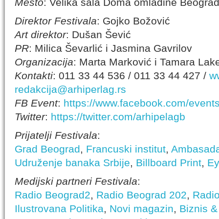
Mesto
: Velika sala Doma omladine Beogra
Direktor Festivala
: Gojko Božović
Art direktor
: Dušan Šević
PR
: Milica Ševarlić i Jasmina Gavrilov
Organizacija
: Marta Marković i Tamara Lake
Kontakti
: 011 33 44 536 / 011 33 44 427 /
w
redakcija@arhiperlag.rs
FB Event
:
https://www.facebook.com/even
Twitter
:
https://twitter.com/arhipelagb
Prijatelji Festivala
:
Grad Beograd
,
Francuski institut
,
Ambasada 
Udruženje banaka Srbije
,
Billboard Print
,
Ey
Medijski partneri Festivala
:
Radio Beograd2
,
Radio Beograd 202
,
Radi
Ilustrovana Politika
,
Novi magazin
,
Biznis &