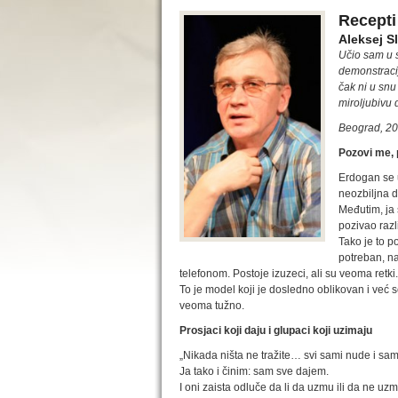
Recepti
Aleksej S
Učio sam u s
demonstraci
čak ni u snu
miroljubivu
Beograd, 20
Pozovi me, 
Erdogan se u
neozbiljna d
Međutim, ja 
pozivao razl
Tako je to p
potreban, na
telefonom. Postoje izuzeci, ali su veoma retki.
To je model koji je dosledno oblikovan i već se
veoma tužno.
Prosjaci koji daju i glupaci koji uzimaju
„Nikada ništa ne tražite… svi sami nude i sam
Ja tako i činim: sam sve dajem.
I oni zaista odluče da li da uzmu ili da ne uzm