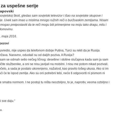
 za uspešne serije
lapovski
ovjetskoj školi, gledao sam sovjetski televizor i išao na sovjetske skupove i
je. Uvek sam imao u mislima mnogo ružnih reči o buržoaskim zemljama. Nisam
 mogao pretpostaviti da te reči mogu biti primenjene na moju tako dragu, milu i
 domovinu.
. maja 2016.
pozovi
vredio, nije uspeo da telefonom dobije Putina, Turci su rekli da je Rusija
ržava. Naravno, odustali su od daljih poziva. A Rusija?
sam se odmah setio nečeg ličnog: desetine i stotine slučajeva kada sam ja sam
ičite službenike, a oni se nisu javljali na mobilni. I nisu me potom nikad pozivali.
očelo, a sada je postalo ukorenjeno, nažalost, kao pravilo lošeg ukusa. Ako si im
ći će te ispod zemlje. Ako su oni potrebni tebi, neće ti odgovoriti ni pismom ni
 smatra normom. I ne postoji tu ništa neozbiljno, to je, naprotiv, veoma ozbiljno i
i sve daju.“
u.