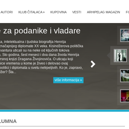
AUTORI
KLUB ČITALACA
»
KUPOVINA
VESTI
ARHIPELAG MAGAZIN
F
 za podanike i vladare
ka, intelektualna i ljudska biografija Henrija
značajnijeg diplomate XX veka. Kisindžerova politička
avantura uticali su na neke od ključnih tokova
Sto godina, šest meseci i dva dana života Henrija
rsnoj knjizi Dragana Živojinovića. O uticaju koji
nice vremena u kome je živeo i delovao ovaj
politici i diplomata u svetu netrpeljivih. Ko je, zapravo,
žer? Šta...
više informacija »
OLUMNA