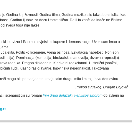
da je Godina književnosti, Godina filma, Godina muzike isto takva besmislica kao
sti, Godina ljubavi za decu i tome slično. Da li to znači da inače ne čistimo
 od svega toga nije lakše.
tski televizor i išao na sovjetske skupove i demonstracije. Uvek sam imao u
ljama.
dajuća elita. Političko licemerje. Vojna psihoza. Eskalacija napetosti. Pohlepni
ostitucija). Dominacija (korupcija, birokratska samovolja, državna represija).
prava radnika. Progon disidenata. Klerikalni reakcionari. Histerični (snažni,
običnih ljudi. Klasno raslojavanje. Imovinska nejednakost. Takozvana
reči mogu biti primenjene na moju tako dragu, milu i miroljubivu domovinu.
Prevod s ruskog: Dragan Bojović
c i scenarist čiji su romani
Prvi drugi dolazak
i
Feniksov sindrom
objavljeni na
g.rs