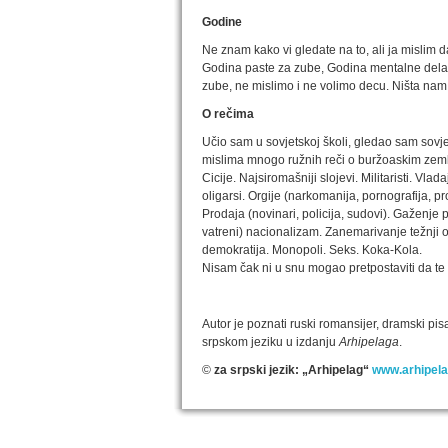
Godine
Ne znam kako vi gledate na to, ali ja mislim 
Godina paste za zube, Godina mentalne delatno
zube, ne mislimo i ne volimo decu. Ništa nam
О rečima
Učio sam u sovjetskoj školi, gledao sam sovje
mislima mnogo ružnih reči o buržoaskim zem
Cicije. Najsiromašniji slojevi. Militaristi. Vla
oligarsi. Orgije (narkomanija, pornografija, pr
Prodaja (novinari, policija, sudovi). Gaženje 
vatreni) nacionalizam. Zanemarivanje težnji 
demokratija. Monopoli. Seks. Koka-Kola.
Nisam čak ni u snu mogao pretpostaviti da te 
Autor je poznati ruski romansijer, dramski pisa
srpskom jeziku u izdanju
Arhipelaga
.
©
za srpski jezik: „Arhipelag“
www.arhipela