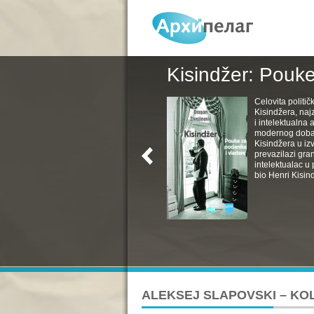
Kisindžer: Pouke
Celovita politič
Kisindžera, naj
i intelektualna 
modernog doba. 
Kisindžera u izv
prevazilazi gra
intelektualac u 
bio Henri Kisind
ALEKSEJ SLAPOVSKI – K