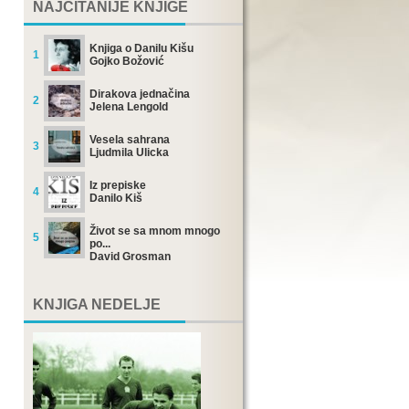
NAJČITANIJE KNJIGE
Knjiga o Danilu Kišu
1
Gojko Božović
Dirakova jednačina
2
Jelena Lengold
Vesela sahrana
3
Ljudmila Ulicka
Iz prepiske
4
Danilo Kiš
Život se sa mnom mnogo
5
po...
David Grosman
KNJIGA NEDELJE