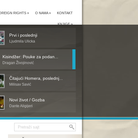
OREIGN RIGHTS
»
O NAMA
»
KONTAKT
KNJIGE
»
Prvi i poslednji
Ljudmila Ulicka
Kisindžer: Pouke za podan...
Dragan Živojinović
Čitajući Homera, poslednj...
Milisav Savić
Novi život / Gozba
Dante Aligijeri