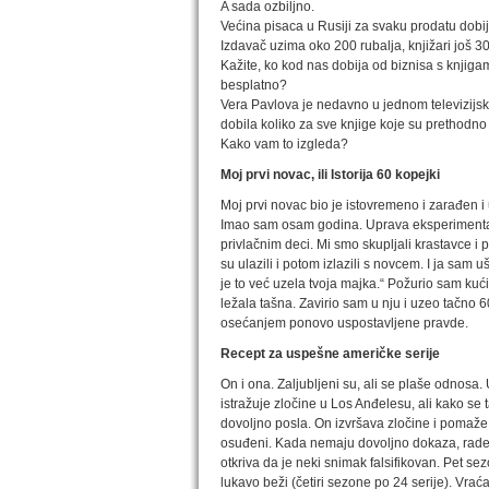
A sada ozbiljno.
Većina pisaca u Rusiji za svaku prodatu dobi
Izdavač uzima oko 200 rubalja, knjižari još 3
Kažite, ko kod nas dobija od biznisa s knjigama
besplatno?
Vera Pavlova je nedavno u jednom televizijsko
dobila koliko za sve knjige koje su prethodno 
Kako vam to izgleda?
Moj prvi novac, ili Istorija 60 kopejki
Moj prvi novac bio je istovremeno i zarađen i
Imao sam osam godina. Uprava eksperimentalne 
privlačnim deci. Mi smo skupljali krastavce 
su ulazili i potom izlazili s novcem. I ja sam 
je to već uzela tvoja majka.“ Požurio sam kući
ležala tašna. Zavirio sam u nju i uzeo tačno 
osećanjem ponovo uspostavljene pravde.
Recept za uspešne američke serije
On i ona. Zaljubljeni su, ali se plaše odnos
istražuje zločine u Los Anđelesu, ali kako s
dovoljno posla. On izvršava zločine i pomaže 
osuđeni. Kada nemaju dovoljno dokaza, rade
otkriva da je neki snimak falsifikovan. Pet sez
lukavo beži (četiri sezone po 24 serije). Vra