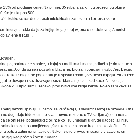
ja 15% od prodajne cene. Na primer, 35 rubalja za knjigu prosečnog obima.
00, što je ukupno 500.
? I koliko će još dugo trajati intelektualni zanos onih koji pišu skoro
m intervjuu rekla da je za knjigu koja je objavljena u ne-duhovnoj Americi
objavljene u Rusiji.
 ukraden.
poljoprivredne stanice, u kojoj su radili tata i mama, odlučila je da rad učini
i paradajz. A onda su nas pozvali u blagajnu. Bio sam ponosan i uzbuđen. Dečaci
ušao. Tetka iz blagajne pogledala je u spisak i rekla: „Šezdeset kopejki. Ali za tebe
, ljutito duvajući i suzdržavajući suze. Mama nije bila kod kuće. Na stolu je
60 kopejki. Kupio sam u seoskoj prodavnici dve kutije keksa. Pojeo sam keks sa
a. U petoj sezoni spavaju, u osmoj se venčavaju, u sedamnaestoj se razvode. Ona
e tamo događaju trideset tri ubistva dnevno (ukupno u TV serijama), ona nema
da se oni reše, podmećući zločince koji su umešani u druge gadosti, ali nisu
 snimak mozga osumnjičenog, što ukazuje na jasan trag i mesto zločina. Ona
ona pati, a zatim ga prijavljuje. Nakon što je proveo tri sezone u zatvoru, on
ća se njoj kao pošten čovek. Svadba.