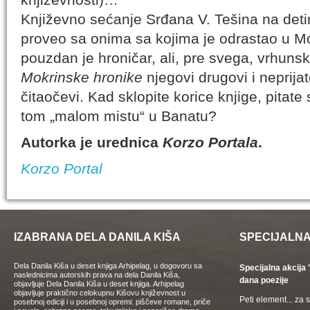
Književno sećanje Srđana V. Tešina na detin
proveo sa onima sa kojima je odrastao u Mok
pouzdan je hroničar, ali, pre svega, vrhunsk
Mokrinske hronike
njegovi drugovi i neprijat
čitaočevi. Kad sklopite korice knjige, pitate 
tom „malom mistu“ u Banatu?
Autorka je urednica
Korzo Portala
.
Korzo Portal
IZABRANA DELA DANILA KIŠA
SPECIJALNA
Dela Danila Kiša u deset knjiga Arhipelag, u dogovoru sa
Specijalna akcij
naslednicima autorskih prava na dela Danila Kiša,
dana poezije
objavljuje Dela Danila Kiša u deset knjiga. Arhipelag
objavljuje praktično celokupnu Kišovu književnost u
Peti element... za
posebnoj ediciji i u posebnoj opremi: piščeve romane, priče