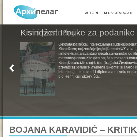
AUTORI
KLUB ČITALACA
»
Kisindžer: Pouke za podanike 
Celovita politička, intelektualna i ljudska biogra
Kisindžera, najznačajnijeg diplomate XX veka. 
i intelektualna avantura uticali su na neke od k
modernog doba. Sto godina, šest meseci i dva 
Kisindžera u izvrsnoj knjizi Dragana Živojinovića
prevazilazi granice vremena u kome je živeo i 
intelektualac u politici i diplomata u svetu netrpe
bio Henri Kisindžer? Šta...
BOJANA KARAVIDIĆ – KRITI