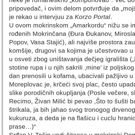
pripovedač, i ovim delom potvrđuje da „moji 
je rekao u intervjuu za
Korzo Portal
.
U ovom mokrinskom „Amarkordu“ nižu se im
rođenih Mokrinčana (Đura Đukanov, Mirosla
Popov, Vasa Stajić), ali najviše prostora za
komšije, drugovi sa kojima je učestvovao u
u osveti zbog uništavanja dečjeg igrališta (
stotine rupa i u njih sakrili ,mine’ iz poljs
dan prenosili u kofama, ubacivali pažljivo u
Moreplovac je, krčeći svoj plac, često upa
slike porodičnih okupljanja (Posle večere, s
Recimo, Živan Milić bi pevao ,Što to šušti b
štrikala, ja bih jahao svog tronogog drvenog
kukuruza, a deda je na flašicu i cuclu hra
prase…)“
Srđan V. Tešin vodi čitaoca u mokrinski Do