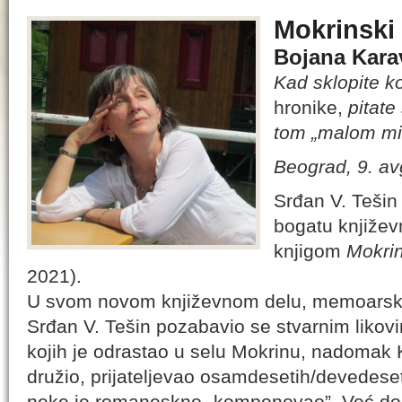
Mokrinski
Bojana Kara
Kad sklopite ko
hronike,
pitate
tom „malom mi
Beograd, 9. av
Srđan V. Tešin
bogatu književ
knjigom
Mokri
2021).
U svom novom književnom delu, memoarskoj
Srđan V. Tešin pozabavio se stvarnim likov
kojih je odrastao u selu Mokrinu, nadomak 
družio, prijateljevao osamdesetih/devedeset
neke je romaneskno „komponovao”. Već dok