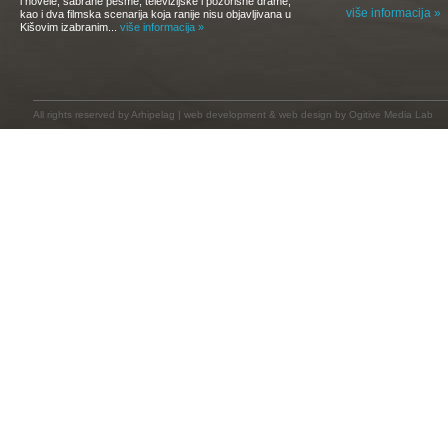
i novele, sabrane pesme, televizijske i pozorišne drame,
više informacija »
kao i dva filmska scenarija koja ranije nisu objavljivana u
Kišovim izabranim...
više informacija »
All rights reserved by
Arhipelag
|
web development
&
web design
by Ogitive Media Lab