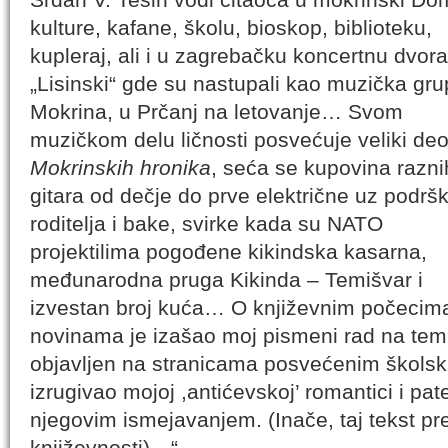
kulture, kafane, školu, bioskop, biblioteku,
kupleraj, ali i u zagrebačku koncertnu dvor
„Lisinski“ gde su nastupali kao muzička gru
Mokrina, u Prčanj na letovanje… Svom
muzičkom delu ličnosti posvećuje veliki de
Mokrinskih hronika
, seća se kupovina razni
gitara od dečje do prve električne uz podrš
roditelja i bake, svirke kada su NATO
projektilima pogođene kikindska kasarna,
međunarodna pruga Kikinda – Temišvar i
izvestan broj kuća… O književnim počecima
novinama je izašao moj pismeni rad na temu
objavljen na stranicama posvećenim školsk
izrugivao mojoj ,antićevskoj’ romantici i pa
njegovim ismejavanjem. (Inače, taj tekst pre
književnosti)…“