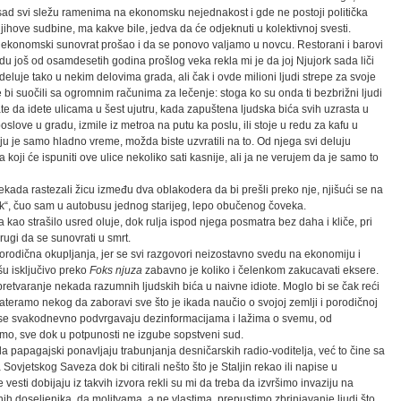
de sad svi sležu ramenima na ekonomsku nejednakost i gde ne postoji politička
jihove sudbine, ma kakve bile, jedva da će odjeknuti u kolektivnoj svesti.
je ekonomski sunovrat prošao i da se ponovo valjamo u novcu. Restorani i barovi
adu još od osamdesetih godina prošlog veka rekla mi je da joj Njujork sada liči
eluje tako u nekim delovima grada, ali čak i ovde milioni ljudi strepe za svoje
bi suočili sa ogromnim računima za lečenje: stoga ko su onda ti bezbrižni ljudi
ate da idete ulicama u šest ujutru, kada zapuštena ljudska bića svih uzrasta u
oslove u gradu, izmile iz metroa na putu ka poslu, ili stoje u redu za kafu u
u je samo hladno vreme, možda biste uzvratili na to. Od njega svi deluju
 koji će ispuniti ove ulice nekoliko sati kasnije, ali ja ne verujem da je samo to
kada rastezali žicu između dva oblakodera da bi prešli preko nje, njišući se na
rak“, čuo sam u autobusu jednog starijeg, lepo obučenog čoveka.
kao strašilo usred oluje, dok rulja ispod njega posmatra bez daha i kliče, pri
rugi da se sunovrati u smrt.
porodična okupljanja, jer se svi razgovori neizostavno svedu na ekonomiju i
išu isključivo preko
Foks njuza
zabavno je koliko i čelenkom zakucavati eksere.
retvaranje nekada razumnih ljudskih bića u naivne idiote. Moglo bi se čak reći
ateramo nekog da zaboravi sve što je ikada naučio o svojoj zemlji i porodičnoj
da se svakodnevno podvrgavaju dezinformacijama i lažima o svemu, od
mo, sve dok u potpunosti ne izgube sopstveni sud.
 papagajski ponavljaju trabunjanja desničarskih radio-voditelja, već to čine sa
vjetskog Saveza dok bi citirali nešto što je Staljin rekao ili napise u
e vesti dobijaju iz takvih izvora rekli su mi da treba da izvršimo invaziju na
h doseljenika, da molitvama, a ne vlastima, prepustimo zbrinjavanje ljudi što