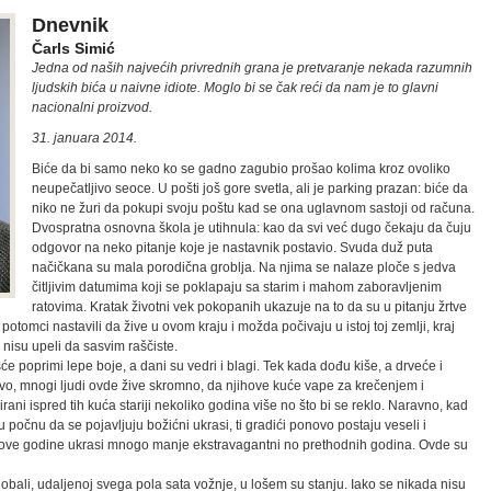
Dnevnik
Čarls Simić
Jedna od naših najvećih privrednih grana je pretvaranje nekada razumnih
ljudskih bića u naivne idiote. Moglo bi se čak reći da nam je to glavni
nacionalni proizvod.
31. januara 2014.
Biće da bi samo neko ko se gadno zagubio prošao kolima kroz ovoliko
neupečatljivo seoce. U pošti još gore svetla, ali je parking prazan: biće da
niko ne žuri da pokupi svoju poštu kad se ona uglavnom sastoji od računa.
Dvospratna osnovna škola je utihnula: kao da svi već dugo čekaju da čuju
odgovor na neko pitanje koje je nastavnik postavio. Svuda duž puta
načičkana su mala porodična groblja. Na njima se nalaze ploče s jedva
čitljivim datumima koji se poklapaju sa starim i mahom zaboravljenim
ratovima. Kratak životni vek pokopanih ukazuje na to da su u pitanju žrtve
potomci nastavili da žive u ovom kraju i možda počivaju u istoj toj zemlji, kraj
nisu upeli da sasvim raščiste.
e poprimi lepe boje, a dani su vedri i blagi. Tek kada dođu kiše, a drveće i
avo, mnogi ljudi ovde žive skromno, da njihove kuće vape za krečenjem i
ani ispred tih kuća stariji nekoliko godina više no što bi se reklo. Naravno, kad
počnu da se pojavljuju božićni ukrasi, ti gradići ponovo postaju veseli i
su ove godine ukrasi mnogo manje ekstravagantni no prethodnih godina. Ovde su
 obali, udaljenoj svega pola sata vožnje, u lošem su stanju. Iako se nikada nisu