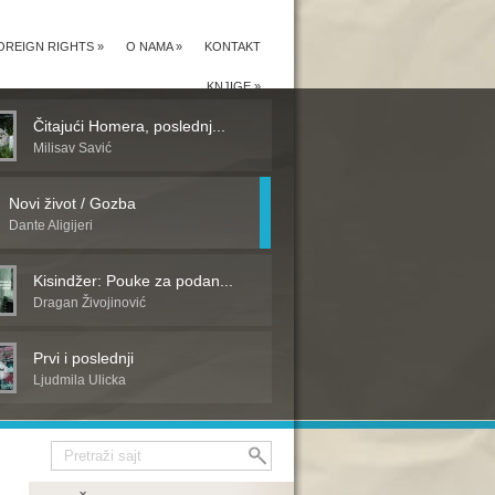
OREIGN RIGHTS
»
O NAMA
»
KONTAKT
KNJIGE
»
Čitajući Homera, poslednj...
Milisav Savić
Novi život / Gozba
Dante Aligijeri
Kisindžer: Pouke za podan...
Dragan Živojinović
Prvi i poslednji
Ljudmila Ulicka