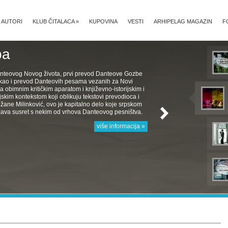
AUTORI
KLUB ČITALACA
»
KUPOVINA
VESTI
ARHIPELAG MAGAZIN
F
ba
nteovog Novog života, prvi prevod Danteove Gozbe
, kao i prevod Danteovih pesama vezanih za Novi
a obimnim kritičkim aparatom i književno-istorijskim i
jskim kontekstom koji oblikuju tekstovi prevodioca i
žane Milinković, ovo je kapitalno delo koje srpskom
ava susret s nekim od vrhova Danteovog pesništva.
više informacija »