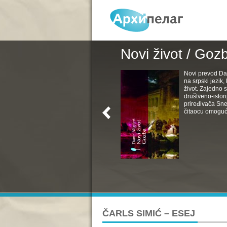
Novi život / Goz
Novi prevod Da
na srpski jezik
život. Zajedno s
društveno-istori
priređivača Sne
čitaocu omoguć
ČARLS SIMIĆ – ESEJ