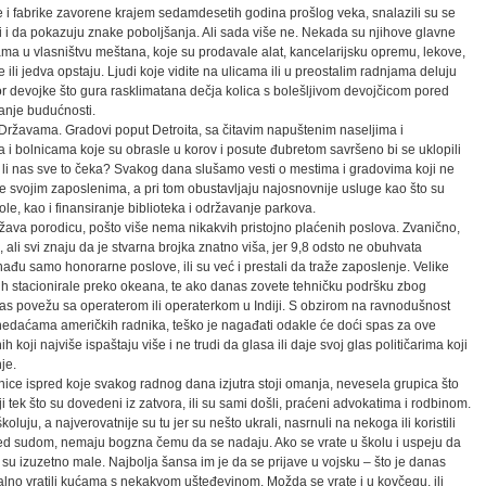
e i fabrike zavorene krajem sedamdesetih godina prošlog veka, snalazili su se
i i da pokazuju znake poboljšanja. Ali sada više ne. Nekada su njihove glavne
ma u vlasništvu meštana, koje su prodavale alat, kancelarijsku opremu, lekove,
 ili jedva opstaju. Ljudi koje vidite na ulicama ili u preostalim radnjama deluju
r devojke što gura rasklimatana dečja kolica s bolešljivom devojčicom pored
nje budućnosti.
Državama. Gradovi poput Detroita, sa čitavim napuštenim naseljima i
i bolnicama koje su obrasle u korov i posute đubretom savršeno bi se uklopili
 li nas sve to čeka? Svakog dana slušamo vesti o mestima i gradovima koji ne
ije svojim zaposlenima, a pri tom obustavljaju najosnovnije usluge kao što su
ole, kao i finansiranje biblioteka i održavanje parkova.
žava porodicu, pošto više nema nikakvih pristojno plaćenih poslova. Zvanično,
ali svi znaju da je stvarna brojka znatno viša, jer 9,8 odsto ne obuhvata
đu samo honorarne poslove, ili su već i prestali da traže zaposlenje. Velike
ih stacionirale preko okeana, te ako danas zovete tehničku podršku zbog
vas povežu sa operaterom ili operaterkom u Indiji. S obzirom na ravnodušnost
 nedaćama američkih radnika, teško je nagađati odakle će doći spas za ove
h koji najviše ispaštaju više i ne trudi da glasa ili daje svoj glas političarima koji
je.
e ispred koje svakog radnog dana izjutra stoji omanja, nevesela grupica što
tek što su dovedeni iz zatvora, ili su sami došli, praćeni advokatima i rodbinom.
luju, a najverovatnije su tu jer su nešto ukrali, nasrnuli na nekoga ili koristili
pred sudom, nemaju bogzna čemu da se nadaju. Ako se vrate u školu i uspeju da
u izuzetno male. Najbolja šansa im je da se prijave u vojsku – što je danas
alno vratili kućama s nekakvom ušteđevinom. Možda se vrate i u kovčegu, ili