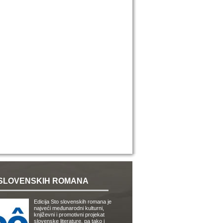
SLOVENSKIH ROMANA
Edicija Sto slovenskih romana je
najveći međunarodni kulturni,
književni i promotivni projekat
slovenske literature, pa tako i