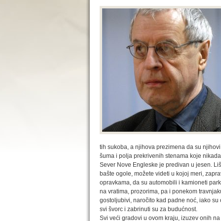
tih sukoba, a njihova prezimena da su njihovi 
šuma i polja prekrivenih stenama koje nikada 
Sever Nove Engleske je predivan u jesen. Lišć
bašte ogole, možete videti u kojoj meri, zapr
opravkama, da su automobili i kamioneti parkir
na vratima, prozorima, pa i ponekom travnjaku 
gostoljubivi, naročito kad padne noć, iako 
svi švorc i zabrinuti su za budućnost.
Svi veći gradovi u ovom kraju, izuzev onih na