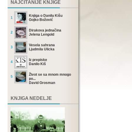
NAJČITANIJE KNJIGE
Knjiga o Danilu Kišu
1
Gojko Božović
Dirakova jednačina
2
Jelena Lengold
Vesela sahrana
3
Ljudmila Ulicka
Iz prepiske
4
Danilo Kiš
Život se sa mnom mnogo
5
po...
David Grosman
KNJIGA NEDELJE