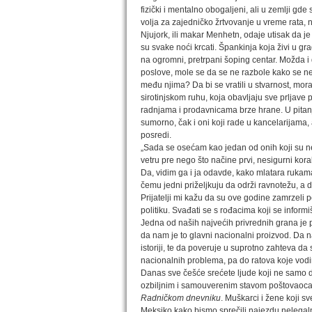
fizički i mentalno obogaljeni, ali u zemlji g
volja za zajedničko žrtvovanje u vreme rata, n
Njujork, ili makar Menhetn, odaje utisak da 
su svake noći krcati. Špankinja koja živi u gr
na ogromni, pretrpani šoping centar. Možda i d
poslove, mole se da se ne razbole kako se ne 
među njima? Da bi se vratili u stvarnost, mor
sirotinjskom ruhu, koja obavljaju sve prljave p
radnjama i prodavnicama brze hrane. U pitanj
sumorno, čak i oni koji rade u kancelarijama, a
posredi.
„Sada se osećam kao jedan od onih koji su ne
vetru pre nego što načine prvi, nesigurni ko
Da, vidim ga i ja odavde, kako mlatara rukama 
čemu jedni priželjkuju da održi ravnotežu, a d
Prijatelji mi kažu da su ove godine zamrzeli 
politiku. Svađati se s rođacima koji se inform
Jedna od naših najvećih privrednih grana je p
da nam je to glavni nacionalni proizvod. Da n
istoriji, te da poveruje u suprotno zahteva 
nacionalnih problema, pa do ratova koje vodi
Danas sve češće srećete ljude koji ne samo da
ozbiljnim i samouverenim stavom poštovaoca So
Radničkom dnevniku
. Muškarci i žene koji sv
Meksiko kako bismo sprečili najezdu nelegalni