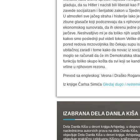
gladuju, da su Hitler i nacisti bili liberali k
zavede socijalizam i šerijatski zakon u Sjed
U atmosferi sve jačeg straha i histerije lako 
zbune glasače koji podozrevaju da s njihovom
ekonomskog sunovrata, da ih okrenu jedne proti
jarčeve. Neshvatljivo mi je da toliko njih u
kakvo smo poslednji put videli tokom Velike 
pored redova mrzovoljnika što čekaju supu isp
ubitačnoj zaradi i tome kako da novac iz soci
moglo se računati da će im Demokratska stran
funkciju toliko skupo košta da svi koji se ka
vrline u njihovom rezonu.
Prevod sa engleskog: Vesna i Draško Rogan
Iz knjige Čarlsa Simića
Gledaj dugo i netremi
IZABRANA DELA DANILA KIŠA
Dela Danila Kiša u deset knjiga Arhipelag, u dogov
naslednicima autorskih prava na dela Danila Kiša,
objavljuje Dela Danila Kiša u deset knjiga. Arhipelag
objavljuje praktično celokupnu Kišovu književnost 