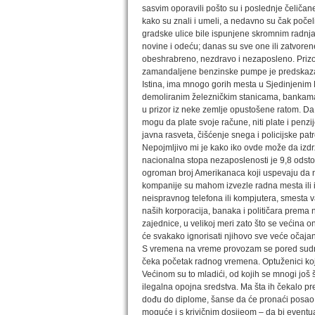
sasvim oporavili pošto su i poslednje čeličan
kako su znali i umeli, a nedavno su čak počel
gradske ulice bile ispunjene skromnim radnja
novine i odeću; danas su sve one ili zatvorene
obeshrabreno, nezdravo i nezaposleno. Prizo
zamandaljene benzinske pumpe je predskaza
Istina, ima mnogo gorih mesta u Sjedinjenim 
demoliranim železničkim stanicama, bankama 
u prizor iz neke zemlje opustošene ratom. Da
mogu da plate svoje račune, niti plate i penz
javna rasveta, čišćenje snega i policijske patr
Nepojmljivo mi je kako iko ovde može da izdr
nacionalna stopa nezaposlenosti je 9,8 odsto, 
ogroman broj Amerikanaca koji uspevaju da na
kompanije su mahom izvezle radna mesta ili 
neispravnog telefona ili kompjutera, smesta 
naših korporacija, banaka i političara prema
zajednice, u velikoj meri zato što se većina oni
će svakako ignorisati njihovo sve veće očajan
S vremena na vreme provozam se pored sudnic
čeka početak radnog vremena. Optuženici koji 
Većinom su to mladići, od kojih se mnogi još ško
ilegalna opojna sredstva. Ma šta ih čekalo 
dođu do diplome, šanse da će pronaći posao s
moguće i s krivičnim dosijeom – da bi eventu