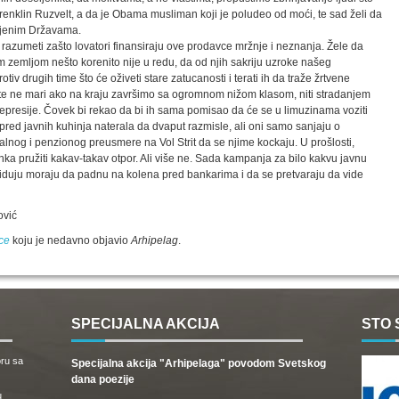
ao Frenklin Ruzvelt, a da je Obama musliman koji je poludeo od moći, te sad želi da
injenim Državama.
je razumeti zašto lovatori finansiraju ove prodavce mržnje i neznanja. Žele da
 zemljom nešto korenito nije u redu, da od njih sakriju uzroke našeg
v drugih time što će oživeti stare zatucanosti i terati ih da traže žrtvene
opšte ne mari ako na kraju završimo sa ogromnom nižom klasom, niti stradanjem
depresije. Čovek bi rekao da bi ih sama pomisao da će se u limuzinama voziti
red javnih kuhinja naterala da dvaput razmisle, ali oni samo sanjaju o
jalnog i penzionog preusmere na Vol Strit da se njime kockaju. U prošlosti,
ka pružiti kakav-takav otpor. Ali više ne. Sada kampanja za bilo kakvu javnu
ndiduju moraju da padnu na kolena pred bankarima i da se pretvaraju da vide
ović
ce
koju je nedavno objavio
Arhipelag
.
SPECIJALNA AKCIJA
STO 
oru sa
Specijalna akcija "Arhipelaga" povodom Svetskog
dana poezije
u