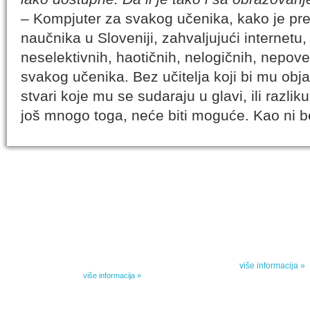
– Kompjuter za svakog učenika, kako je pre
naučnika u Sloveniji, zahvaljujući internetu
neselektivnih, haotičnih, nelogičnih, nepov
svakog učenika. Bez učitelja koji bi mu obja
stvari koje mu se sudaraju u glavi, ili razliku
još mnogo toga, neće biti moguće. Kao ni b
IZABRANA DELA DANILA KIŠA
SPECIJALNA
Dela Danila Kiša u deset knjiga Arhipelag, u dogovoru sa
Specijalna akcij
naslednicima autorskih prava na dela Danila Kiša,
dana poezije
objavljuje Dela Danila Kiša u deset knjiga. Arhipelag
objavljuje praktično celokupnu Kišovu književnost u
Peti element... za
posebnoj ediciji i u posebnoj opremi: piščeve romane, priče
i novele, sabrane pesme, televizijske i pozorišne drame,
više informacija »
kao i dva filmska scenarija koja ranije nisu objavljivana u
Kišovim izabranim...
više informacija »