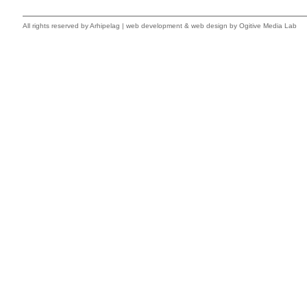
All rights reserved by
Arhipelag
|
web development
&
web design
by Ogitive Media Lab