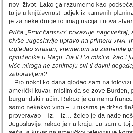
novi život. Lako ga razumemo kao podsećan
to je u književnosti odjek iz kamenih plani
je za neke druge to imaginacija i nova stvar
Priča „Proročanstvo“ pokazuje nagoveštaj, 
bivše Jugoslavije upravo na primeru JNA. In
izgledao strašan, vremenom su zamenile gr
optuženika u Hagu. Da li i Vi mislite, kao i
više nikoga ne zanimaju svi ti davni događa
zaboravljeni?
– Pre nekoliko dana gledao sam na televizij
američki kuvar, mislim da se zove Burden, 
burgundski način. Rekao je da nema francu
samo nekakvo vino – u rukama je držao flaš
proveravao – iz… iz… želeo je da nađe neš
Jugoslavije, rekao je na kraju. Ja sam u toj
seća, a kuvar na američkoj televiziji je kori