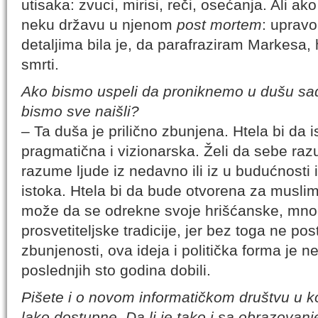
utisaka: zvuci, mirisi, reči, osećanja. Ali 
neku državu u njenom
post mortem
: upravo
detaljima bila je, da parafraziram Markesa,
smrti.
Ako bismo uspeli da proniknemo u dušu sa
bismo sve naišli?
– Ta duša je prilično zbunjena. Htela bi da
pragmatična i vizionarska. Želi da sebe raz
razume ljude iz nedavno ili iz u budućnosti
istoka. Htela bi da bude otvorena za muslim
može da se odrekne svoje hrišćanske, mno
prosvetiteljske tradicije, jer bez toga ne post
zbunjenosti, ova ideja i politička forma je n
poslednjih sto godina dobili.
Pišete i o novom informatičkom društvu u 
lako dostupne. Da li je tako i sa obrazovan