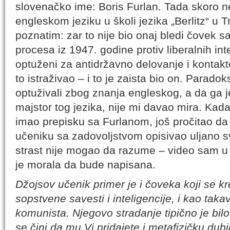
slovenačko ime: Boris Furlan. Tada skoro n
engleskom jeziku u školi jezika „Berlitz“ u T
poznatim: zar to nije bio onaj bledi čovek 
procesa iz 1947. godine protiv liberalnih inte
optuženi za antidržavno delovanje i konta
to istraživao – i to je zaista bio on. Parad
optuživali zbog znanja engleskog, a da ga 
majstor tog jezika, nije mi davao mira. Kad
imao prepisku sa Furlanom, još pročitao d
učeniku sa zadovoljstvom opisivao uljano sv
strast nije mogao da razume – video sam u t
je morala da bude napisana.
Džojsov učenik primer je i čoveka koji se 
sopstvene savesti i inteligencije, i kao takav
komunista. Njegovo stradanje tipično je bilo
se čini da mu Vi pridajete i metafizičku dub