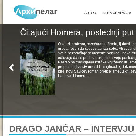
AUTORI
KLUB ČITALACA
»
Čitajući Homera, poslednji put
Ostareli profesor, razočaran u životu, ljubavi i pol
grada, rešen da svet ostavi iza sebe. Ali sticaj 
svoje nekadašnje studentske pobune i nova st
odlučuju da se profesor uključi u svoju poslednju
Nastao na tradicijama kritičke književnosti i s
prepoznatljive stvarnosti i imaginacije, dokumen
igre, novi Savićev roman protiče između književ
iskustva, Homera...
DRAGO JANČAR – INTERVJU