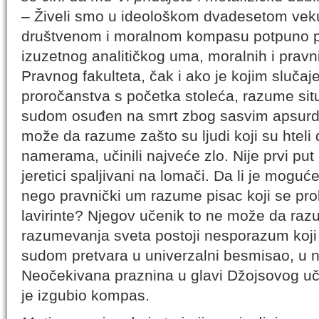
– Živeli smo u ideološkom dvadesetom veku
društvenom i moralnom kompasu potpuno p
izuzetnog analitičkog uma, moralnih i pravni
Pravnog fakulteta, čak i ako je kojim sluča
proročanstva s početka stoleća, razume situ
sudom osuđen na smrt zbog sasvim apsurd
može da razume zašto su ljudi koji su hteli 
namerama, učinili najveće zlo. Nije prvi put u
jeretici spaljivani na lomači. Da li je moguće
nego pravnički um razume pisac koji se pro
lavirinte? Njegov učenik to ne može da raz
razumevanja sveta postoji nesporazum koji 
sudom pretvara u univerzalni besmisao, u n
Neočekivana praznina u glavi Džojsovog uče
je izgubio kompas.