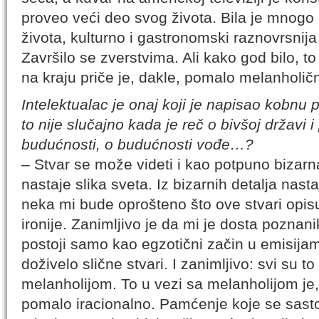
proveo veći deo svog života. Bila je mnogo 
života, kulturno i gastronomski raznovrsnij
Završilo se zverstvima. Ali kako god bilo, 
na kraju priče je, dakle, pomalo melanholičn
Intelektualac je onaj koji je napisao kobnu p
to nije slučajno kada je reč o bivšoj državi 
budućnosti, o budućnosti vođe…?
– Stvar se može videti i kao potpuno bizarna,
nastaje slika sveta. Iz bizarnih detalja nast
neka mi bude oprošteno što ove stvari opi
ironije. Zanimljivo je da mi je dosta poznan
postoji samo kao egzotični začin u emisijama
doživelo slične stvari. I zanimljivo: svi su t
melanholijom. To u vezi sa melanholijom je
pomalo iracionalno. Pamćenje koje se sastoj