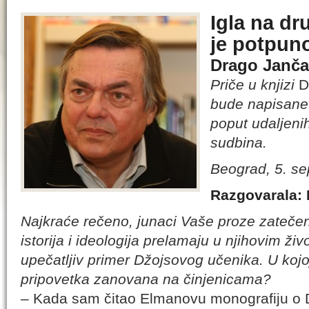
Igla na d
je potpun
Drago Janča
Priče u knjizi
D
bude napisane. 
poput udaljeni
sudbina.
Beograd, 5. s
Razgovarala: 
Najkraće rečeno, junaci Vaše proze zatečen
istorija i ideologija prelamaju u njihovim ži
upečatljiv primer Džojsovog učenika. U kojo
pripovetka zanovana na činjenicama?
– Kada sam čitao Elmanovu monografiju o 