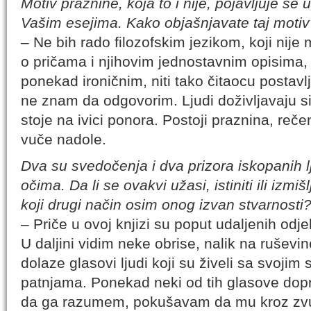
Motiv praznine, koja to i nije, pojavljuje se
Vašim esejima. Kako objašnjavate taj moti
– Ne bih rado filozofskim jezikom, koji nije
o pričama i njihovim jednostavnim opisima
ponekad ironičnim, niti tako čitaocu postavl
ne znam da odgovorim. Ljudi doživljavaju s
stoje na ivici ponora. Postoji praznina, reče
vuče nadole.
Dva su svedočenja i dva prizora iskopanih lj
očima. Da li se ovakvi užasi, istiniti ili izmiš
koji drugi način osim onog izvan stvarnosti
– Priče u ovoj knjizi su poput udaljenih odj
U daljini vidim neke obrise, nalik na ruševi
dolaze glasovi ljudi koji su živeli sa svojim 
patnjama. Ponekad neki od tih glasove do
da ga razumem, pokušavam da mu kroz zvuk