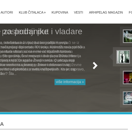
AUTORI
KLUB ČITALACA
»
KUPOVINA
VESTI
ARHIPELAG MAGAZIN
F
 za podanike i vladare
ka, intelektualna i ljudska biografija Henrija
značajnijeg diplomate XX veka. Kisindžerova politička
avantura uticali su na neke od ključnih tokova
Sto godina, šest meseci i dva dana života Henrija
rsnoj knjizi Dragana Živojinovića. O uticaju koji
nice vremena u kome je živeo i delovao ovaj
politici i diplomata u svetu netrpeljivih. Ko je, zapravo,
žer? Šta...
više informacija »
NA