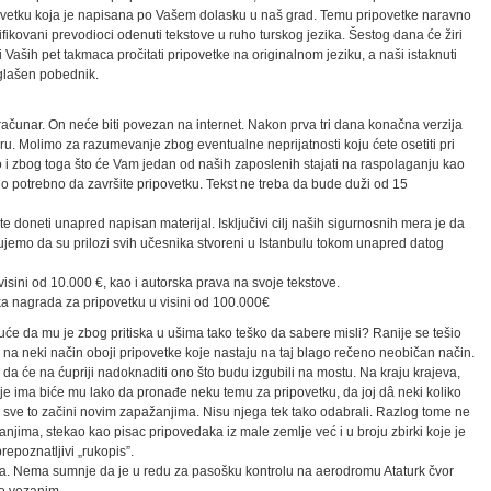
vetku koja je napisana po Vašem dolasku u naš grad. Temu pripovetke naravno
fikovani prevodioci odenuti tekstove u ruho turskog jezika. Šestog dana će žiri
Vaših pet takmaca pročitati pripovetke na originalnom jeziku, a naši istaknuti
oglašen pobednik.
računar. On neće biti povezan na internet. Nakon prva tri dana konačna verzija
u. Molimo za razumevanje zbog eventualne neprijatnosti koju ćete osetiti pri
o i zbog toga što će Vam jedan od naših zaposlenih stajati na raspolaganju kao
 potrebno da završite pripovetku. Tekst ne treba da bude duži od 15
doneti unapred napisan materijal. Isključivi cilj naših sigurnosnih mera je da
jemo da su prilozi svih učesnika stvoreni u Istanbulu tokom unapred datog
isini od 10.000 €, kao i autorska prava na svoje tekstove.
ka nagrada za pripovetku u visini od 100.000€
guće da mu je zbog pritiska u ušima tako teško da sabere misli? Ranije se tešio
 na neki način oboji pripovetke koje nastaju na taj blago rečeno neobičan način.
 da će na ćupriji nadoknaditi ono što budu izgubili na mostu. Na kraju krajeva,
je ima biće mu lako da pronađe neku temu za pripovetku, da joj dâ neki koliko
da sve to začini novim zapažanjima. Nisu njega tek tako odabrali. Razlog tome ne
vanjima, stekao kao pisac pripovedaka iz male zemlje već i u broju zbirki koje je
prepoznatljivi „rukopis”.
ura. Nema sumnje da je u redu za pasošku kontrolu na aerodromu Ataturk čvor