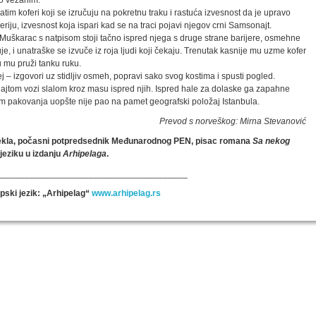
to vezanim.
tim koferi koji se izručuju na pokretnu traku i rastuća izvesnost da je upravo
iju, izvesnost koja ispari kad se na traci pojavi njegov crni Samsonajt.
arac s natpisom stoji tačno ispred njega s druge strane barijere, osmehne
, i unatraške se izvuče iz roja ljudi koji čekaju. Trenutak kasnije mu uzme kofer
 mu pruži tanku ruku.
 – izgovori uz stidljiv osmeh, popravi sako svog kostima i spusti pogled.
tom vozi slalom kroz masu ispred njih. Ispred hale za dolaske ga zapahne
om pakovanja uopšte nije pao na pamet geografski položaj Istanbula.
Prevod s norveškog: Mirna Stevanović
orekla, počasni potpredsednik Međunarodnog PEN, pisac romana
Sa nekog
jeziku u izdanju
Arhipelaga
.
______________________________________
rpski jezik: „Arhipelag“
www.arhipelag.rs
SPECIJALNA AKCIJA
STO 
oru sa
Specijalna akcija "Arhipelaga" povodom Svetskog
dana poezije