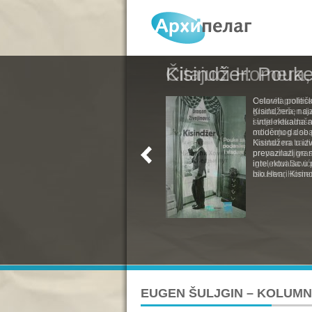
Kisindžer: Pouke
Celovita politič
Kisindžera, naj
i intelektualna 
modernog doba. 
Kisindžera u izv
prevazilazi gra
intelektualac u 
bio Henri Kisind
EUGEN ŠULJGIN – KOLUM