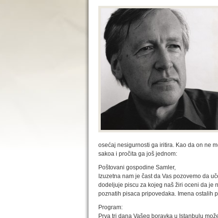
osećaj nesigurnosti ga iritira. Kao da on ne m
sakoa i pročita ga još jednom:
Poštovani gospodine Samler,
Izuzetna nam je čast da Vas pozovemo da uče
dodeljuje piscu za kojeg naš žiri oceni da je 
poznatih pisaca pripovedaka. Imena ostalih p
Program:
Prva tri dana Vašeg boravka u Istanbulu možet