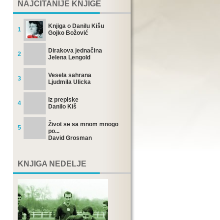
NAJČITANIJE KNJIGE
Knjiga o Danilu Kišu
1
Gojko Božović
Dirakova jednačina
2
Jelena Lengold
Vesela sahrana
3
Ljudmila Ulicka
Iz prepiske
4
Danilo Kiš
Život se sa mnom mnogo
5
po...
David Grosman
KNJIGA NEDELJE