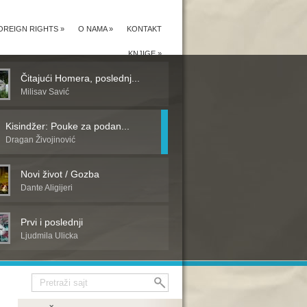
OREIGN RIGHTS
»
O NAMA
»
KONTAKT
KNJIGE
»
Čitajući Homera, poslednj...
Milisav Savić
Kisindžer: Pouke za podan...
Dragan Živojinović
Novi život / Gozba
Dante Aligijeri
Prvi i poslednji
Ljudmila Ulicka