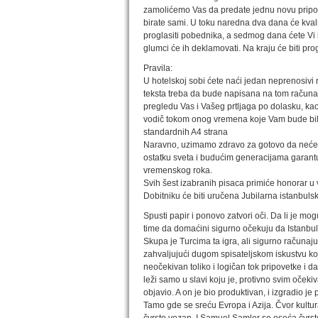
zamolićemo Vas da predate jednu novu pripo
birate sami. U toku naredna dva dana će kvali
proglasiti pobednika, a sedmog dana ćete Vi i 
glumci će ih deklamovati. Na kraju će biti pr
Pravila:
U hotelskoj sobi ćete naći jedan neprenosivi 
teksta treba da bude napisana na tom računar
pregledu Vas i Vašeg prtljaga po dolasku, ka
vodič tokom onog vremena koje Vam bude bilo
standardnih A4 strana
Naravno, uzimamo zdravo za gotovo da nećete 
ostatku sveta i budućim generacijama garantu
vremenskog roka.
Svih šest izabranih pisaca primiće honorar u v
Dobitniku će biti uručena Jubilarna istanbuls
Spusti papir i ponovo zatvori oči. Da li je mo
time da domaćini sigurno očekuju da Istanbul
Skupa je Turcima ta igra, ali sigurno računaju
zahvaljujući dugom spisateljskom iskustvu ko
neočekivan toliko i logičan tok pripovetke i 
leži samo u slavi koju je, protivno svim očeki
objavio. A on je bio produktivan, i izgradio je 
Tamo gde se sreću Evropa i Azija. Čvor kult