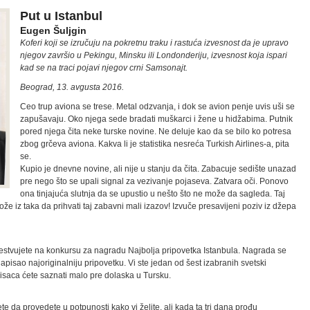
Put u Istanbul
Eugen Šuljgin
Koferi koji se izručuju na pokretnu traku i rastuća izvesnost da je upravo
njegov završio u Pekingu, Minsku ili Londonderiju, izvesnost koja ispari
kad se na traci pojavi njegov crni Samsonajt.
Beograd, 13. avgusta 2016.
Ceo trup aviona se trese. Metal odzvanja, i dok se avion penje uvis uši se
zapušavaju. Oko njega sede bradati muškarci i žene u hidžabima. Putnik
pored njega čita neke turske novine. Ne deluje kao da se bilo ko potresa
zbog grčeva aviona. Kakva li je statistika nesreća Turkish Airlines-a, pita
se.
Kupio je dnevne novine, ali nije u stanju da čita. Zabacuje sedište unazad
pre nego što se upali signal za vezivanje pojaseva. Zatvara oči. Ponovo
ona tinjajuća slutnja da se upustio u nešto što ne može da sagleda. Taj
ože iz taka da prihvati taj zabavni mali izazov! Izvuče presavijeni poziv iz džepa
stvujete na konkursu za nagradu Najbolja pripovetka Istanbula. Nagrada se
napisao najoriginalniju pripovetku. Vi ste jedan od šest izabranih svetski
isaca ćete saznati malo pre dolaska u Tursku.
e da provedete u potpunosti kako vi želite, ali kada ta tri dana prođu