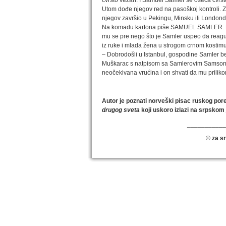
čvrsto vezan. I Samuel Samler se oseća čvrs
Utom dođe njegov red na pasoškoj kontroli. Za
njegov završio u Pekingu, Minsku ili Londonder
Na komadu kartona piše SAMUEL SAMLER. Mušk
mu se pre nego što je Samler uspeo da reaguje
iz ruke i mlada žena u strogom crnom kostimu
– Dobrodošli u Istanbul, gospodine Samler bej
Muškarac s natpisom sa Samlerovim Samsonaj
neočekivana vrućina i on shvati da mu prilik
Autor je poznati norveški pisac ruskog p
drugog sveta
koji uskoro izlazi na srpskom 
___________
©
za s
IZABRANA DELA DANILA KIŠA
Dela Danila Kiša u deset knjiga Arhipelag, u dogov
naslednicima autorskih prava na dela Danila Kiša,
objavljuje Dela Danila Kiša u deset knjiga. Arhipelag