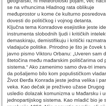
geografski, ni meteorološki pojam, već nač
se na vrhuncima Hladnog rata oblikuje
međuprostor u kome će kulturno posredova
dovesti do političkog i vojnog detanta.
Ključna tema Konradove esejistike jeste ide
instrumenta slobodnih ljudi i kritičkih intelek
demaskiraju, demistifikuju i kritički razmatr
vladajuće politike. Prirodno je što je čovek 
javno pismo Viktoru Orbanu: „Uveren sam d
štetočina među mađarskim političarima od 
sistema.“ Ako zamenimo samo dva-tri imena
da pošaljemo bilo kom populističkom vlada
Život Đerđa Konrada jeste jedna velika i p
veka. Kao dečak je preživeo užase Drugog 
usledio dolazak komunizma u Mađarsku i us
jednopartijskog sistema. Kao mladić bio je