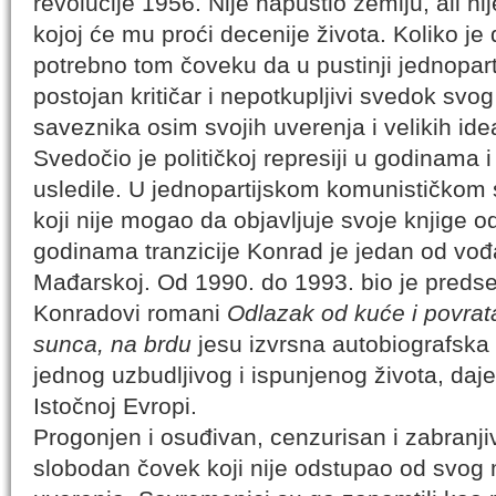
revolucije 1956. Nije napustio zemlju, ali n
kojoj će mu proći decenije života. Koliko j
potrebno tom čoveku da u pustinji jednopa
postojan kritičar i nepotkupljivi svedok svo
saveznika osim svojih uverenja i velikih ide
Svedočio je političkoj represiji u godinama 
usledile. U jednopartijskom komunističkom 
koji nije mogao da objavljuje svoje knjige 
godinama tranzicije Konrad je jedan od vođ
Mađarskoj. Od 1990. do 1993. bio je pred
Konradovi romani
Odlazak od kuće i povrat
sunca, na brdu
jesu izvrsna autobiografska 
jednog uzbudljivog i ispunjenog života, daj
Istočnoj Evropi.
Progonjen i osuđivan, cenzurisan i zabranji
slobodan čovek koji nije odstupao od svog m