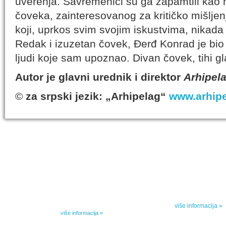
uverenja. Savremenici su ga zapamtili ka
čoveka, zainteresovanog za kritičko mišljenj
koji, uprkos svim svojim iskustvima, nikada 
Redak i izuzetan čovek, Đerđ Konrad je bio
ljudi koje sam upoznao. Divan čovek, tihi gl
Autor je glavni urednik i direktor
Arhipel
©
za srpski jezik: „Arhipelag“
www.arhipe
IZABRANA DELA DANILA KIŠA
SPECIJALNA
Dela Danila Kiša u deset knjiga Arhipelag, u dogovoru sa
Specijalna akcij
naslednicima autorskih prava na dela Danila Kiša,
dana poezije
objavljuje Dela Danila Kiša u deset knjiga. Arhipelag
objavljuje praktično celokupnu Kišovu književnost u
Peti element... za
posebnoj ediciji i u posebnoj opremi: piščeve romane, priče
i novele, sabrane pesme, televizijske i pozorišne drame,
više informacija »
kao i dva filmska scenarija koja ranije nisu objavljivana u
Kišovim izabranim...
više informacija »