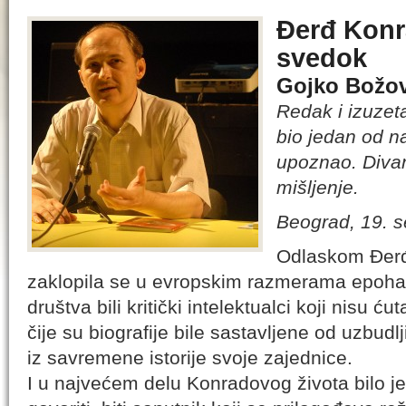
Đerđ Konra
svedok
Gojko Božov
Redak i izuzet
bio jedan od na
upoznao. Divan
mišljenje.
Beograd, 19. 
Odlaskom Đerđ
zaklopila se u evropskim razmerama epoha u
društva bili kritički intelektualci koji nisu ćut
čije su biografije bile sastavljene od uzbudl
iz savremene istorije svoje zajednice.
I u najvećem delu Konradovog života bilo j