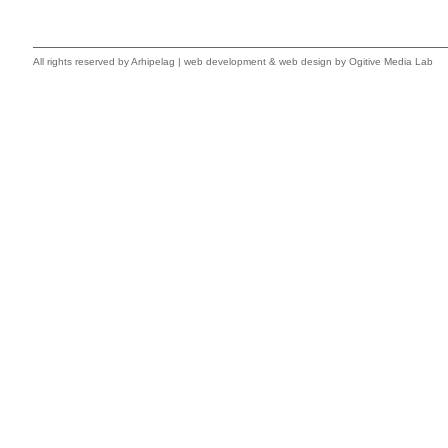
All rights reserved by
Arhipelag
|
web development
&
web design
by Ogitive Media Lab