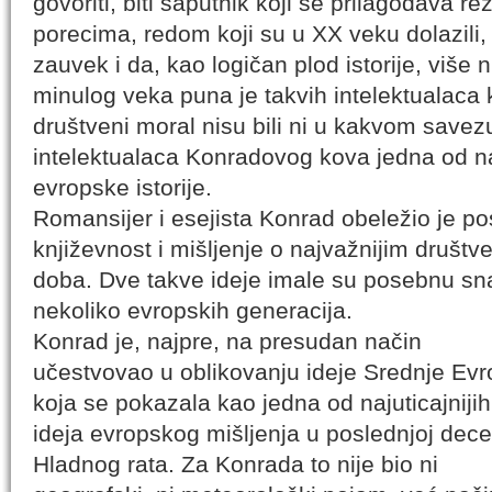
govoriti, biti saputnik koji se prilagođava r
porecima, redom koji su u XX veku dolazili, 
zauvek i da, kao logičan plod istorije, više ni
minulog veka puna je takvih intelektualaca ko
društveni moral nisu bili ni u kakvom savezu
intelektualaca Konradovog kova jedna od n
evropske istorije.
Romansijer i esejista Konrad obeležio je po
književnost i mišljenje o najvažnijim dru
doba. Dve takve ideje imale su posebnu sna
nekoliko evropskih generacija.
Konrad je, najpre, na presudan način
učestvovao u oblikovanju ideje Srednje Ev
koja se pokazala kao jedna od najuticajnijih
ideja evropskog mišljenja u poslednjoj decen
Hladnog rata. Za Konrada to nije bio ni