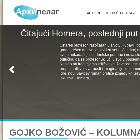
AUTORI
KLUB ČITALACA
»
Čitajući Homera, poslednji put
Ostareli profesor, razočaran u životu, ljubavi i pol
grada, rešen da svet ostavi iza sebe. Ali sticaj 
svoje nekadašnje studentske pobune i nova st
odlučuju da se profesor uključi u svoju poslednju
Nastao na tradicijama kritičke književnosti i s
prepoznatljive stvarnosti i imaginacije, dokumen
igre, novi Savićev roman protiče između književ
iskustva, Homera...
GOJKO BOŽOVIĆ – KOLUMN