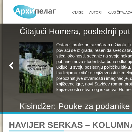
KNJIGE
AUTORI
KLUB ČITALACA
Čitajući Homera, poslednji put
Ostareli profesor, razočaran u životu, ljub
povlači se iz grada, rešen da svet ostavi
sticaj okolnosti, sećanje na svoje neka
pobune i nova studentska buna odlučuj
uključi u svoju poslednju političku bitku
tradicijama kritičke književnosti i smel
prepoznatljive stvarnosti i imaginacije,
književne igre, novi Savićev roman pro
književnosti i stvarnog iskustva, Homer
Kisindžer: Pouke za podanike 
Celovita politička, intelektualna i ljudska
HAVIJER SERKAS – KOLUMN
Kisindžera, najznačajnijeg diplomate X
Kisindžerova politička i intelektualna av