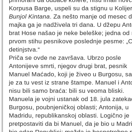
Korpusa Barge, uspeli su da stignu u Kolije
Bunjol Kintana
. Za nešto manje od mesec d
majka ga je nadživela tri dana. U džepu An
brat Hose našao je neke beleške; jedna od n
prvom stihu pesnikove poslednje pesme: „Ov
detinjstva.“
Priča se ovde ne završava. Ubrzo posle
Antonijeve smrti, njegov drugi brat, pesnik
Manuel Maćado, koji je živeo u Burgosu, s
je za tu vest iz strane štampe. Manuel i Ant
nisu bili samo braća: bili su veoma bliski.
Manuela je vojni ustanak od 18. jula zateka
Burgosu, poubnjeničkoj oblasti; Antonija, u
Madridu, republikanskoj oblasti. Logično je
pretpostaviti da bi Manuel, da je bio u Madr
bio odan Republici; možda je bespotrebno pi