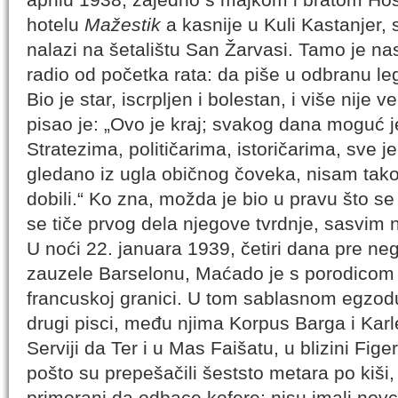
hotelu
Mažestik
a kasnije u Kuli Kastanjer, s
Novi prevod Danteovog Novog života, p
nalazi na šetalištu San Žarvasi. Tamo je nas
Danteove Gozbe na srpski jezik, kao i
pesama vezanih za Novi život. Zajedn
radio od početka rata: da piše u odbranu le
kritičkim aparatom i književno-istorijsk
Bio je star, iscrpljen i bolestan, i više nije
istorijskim kontekstom koji oblikuju tek
priređivača Snežane Milinković, ovo je 
pisao je: „Ovo je kraj; svakog dana moguć 
srpskom čitaocu omogućava susret s 
Stratezima, političarima, istoričarima, sve je 
Danteovog pesništva.
gledano iz ugla običnog čoveka, nisam ta
dobili.“ Ko zna, možda je bio u pravu što se
se tiče prvog dela njegove tvrdnje, sasvim 
U noći 22. januara 1939, četiri dana pre ne
zauzele Barselonu, Maćado je s porodicom
francuskoj granici. U tom sablasnom egzodus
drugi pisci, među njima Korpus Barga i Karl
Serviji da Ter i u Mas Faišatu, u blizini Fig
pošto su prepešačili šeststo metara po kiši, 
primorani da odbace kofere; nisu imali nov