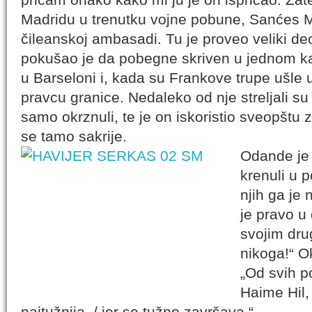
Madridu u trenutku vojne pobune, Sanćes M
čileanskoj ambasadi. Tu je proveo veliki deo 
pokušao je da pobegne skriven u jednom kam
u Barseloni i, kada su Frankove trupe ušle u
pravcu granice. Nedaleko od nje streljali s
samo okrznuli, te je on iskoristio sveopštu
se tamo sakrije.
Odande je 
krenuli u 
njih ga je 
je pravo u
svojim dr
nikoga!“ O
„Od svih po
Haime Hil,
najtužnija, / jer se tužno završava.“