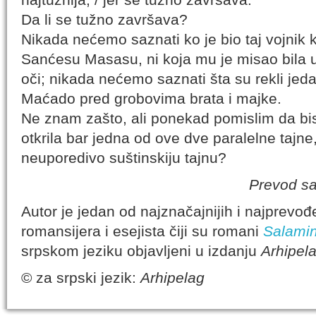
Da li se tužno završava?
Nikada nećemo saznati ko je bio taj vojnik k
Sanćesu Masasu, ni koja mu je misao bila u
oči; nikada nećemo saznati šta su rekli je
Maćado pred grobovima brata i majke.
Ne znam zašto, ali ponekad pomislim da bi
otkrila bar jedna od ove dve paralelne tajne,
neuporedivo suštinskiju tajnu?
Prevod s
Autor je jedan od najznačajnijih i najprevo
romansijera i esejista čiji su romani
Salamin
srpskom jeziku objavljeni u izdanju
Arhipel
© za srpski jezik:
Arhipelag