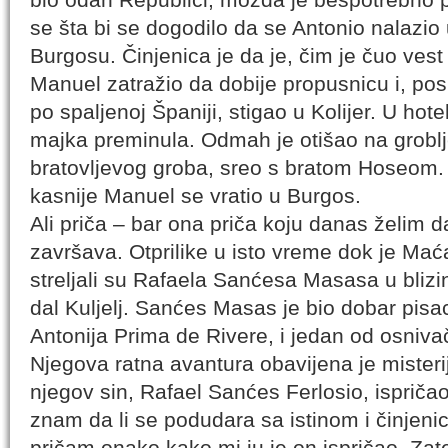
se šta bi se dogodilo da se Antonio nalazio
Burgosu. Činjenica je da je, čim je čuo vest 
Manuel zatražio da dobije propusnicu i, po
po spaljenoj Španiji, stigao u Kolijer. U hot
majka preminula. Odmah je otišao na groblj
bratovljevog groba, sreo s bratom Hoseom.
kasnije Manuel se vratio u Burgos.
Ali priča – bar ona priča koju danas želim d
završava. Otprilike u isto vreme dok je Mać
streljali su Rafaela Sanćesa Masasa u blizi
dal Kuljelj. Sanćes Masas je bio dobar pisac;
Antonija Prima de Rivere, i jedan od osniva
Njegova ratna avantura obavijena je misteri
njegov sin, Rafael Sanćes Ferlosio, ispričao
znam da li se podudara sa istinom i činjen
pričam onako kako mi ju je on ispričao. Za