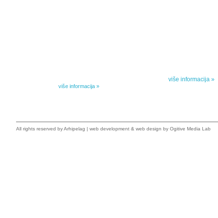
IZABRANA DELA DANILA KIŠA
SPECIJALNA
Dela Danila Kiša u deset knjiga Arhipelag, u dogovoru sa
Specijalna akcij
naslednicima autorskih prava na dela Danila Kiša,
dana poezije
objavljuje Dela Danila Kiša u deset knjiga. Arhipelag
objavljuje praktično celokupnu Kišovu književnost u
Peti element... za
posebnoj ediciji i u posebnoj opremi: piščeve romane, priče
i novele, sabrane pesme, televizijske i pozorišne drame,
više informacija »
kao i dva filmska scenarija koja ranije nisu objavljivana u
Kišovim izabranim...
više informacija »
All rights reserved by
Arhipelag
|
web development
&
web design
by Ogitive Media Lab