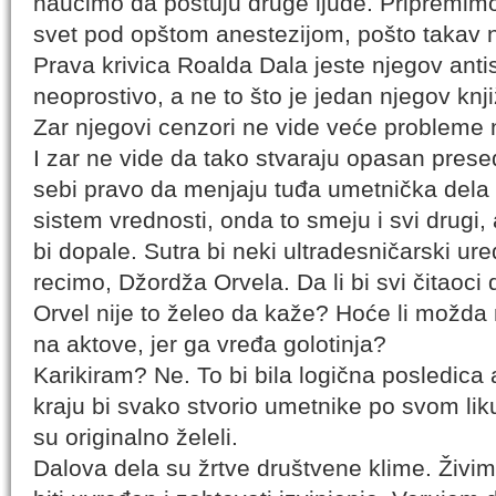
naučimo da poštuju druge ljude. Pripremimo 
svet pod opštom anestezijom, pošto takav 
Prava krivica Roalda Dala jeste njegov anti
neoprostivo, a ne to što je jedan njegov knj
Zar njegovi cenzori ne vide veće probleme
I zar ne vide da tako stvaraju opasan prese
sebi pravo da menjaju tuđa umetnička dela d
sistem vrednosti, onda to smeju i svi drug
bi dopale. Sutra bi neki ultradesničarski ur
recimo, Džordža Orvela. Da li bi svi čitaoci
Orvel nije to želeo da kaže? Hoće li možda 
na aktove, jer ga vređa golotinja?
Karikiram? Ne. To bi bila logična posledic
kraju bi svako stvorio umetnike po svom liku
su originalno želeli.
Dalova dela su žrtve društvene klime. Živ