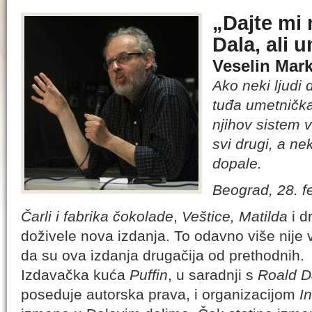
„Dajte mi 
Dala, ali 
Veselin Mar
Ako neki ljudi
tuđa umetnička
njihov sistem v
svi drugi, a n
dopale.
Beograd, 28. f
Čarli i fabrika čokolade
,
Veštice,
Matilda
i d
doživele nova izdanja. To odavno više nije ve
da su ova izdanja drugačija od prethodnih.
Izdavačka kuća
Puffin
, u saradnji s
Roald D
poseduje autorska prava, i organizacijom
I