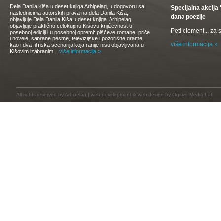
Dela Danila Kiša u deset knjiga Arhipelag, u dogovoru sa
Specijalna akcij
naslednicima autorskih prava na dela Danila Kiša,
dana poezije
objavljuje Dela Danila Kiša u deset knjiga. Arhipelag
objavljuje praktično celokupnu Kišovu književnost u
Peti element... za
posebnoj ediciji i u posebnoj opremi: piščeve romane, priče
i novele, sabrane pesme, televizijske i pozorišne drame,
više informacija »
kao i dva filmska scenarija koja ranije nisu objavljivana u
Kišovim izabranim...
više informacija »
All rights reserved by
Arhipelag
|
web development
&
web design
by Ogitive Media Lab