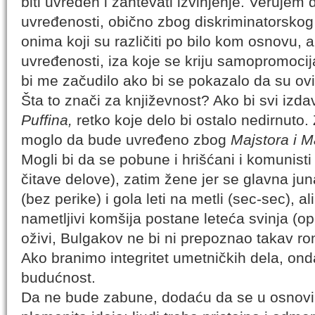
biti uvređen i zahtevati izvinjenje. Verujem 
uvređenosti, obično zbog diskriminatorsko
onima koji su različiti po bilo kom osnovu, a
uvređenosti, iza koje se kriju samopromocija
bi me začudilo ako bi se pokazalo da su ovi 
Šta to znači za književnost? Ako bi svi izd
Puffina,
retko koje delo bi ostalo nedirnuto. Z
moglo da bude uvređeno zbog
Majstora i M
Mogli bi da se pobune i hrišćani i komunist
čitave delove), zatim žene jer se glavna jun
(bez perike) i gola leti na metli (sec-sec), al
nametljivi komšija postane leteća svinja (op
oživi, Bulgakov ne bi ni prepoznao takav r
Ako branimo integritet umetničkih dela, ond
budućnost.
Da ne bude zabune, dodaću da se u osnovi p