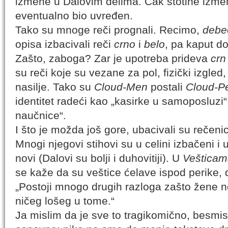
izmene u Dalovim delima. Čak stotine izme
eventualno bio uvređen.
Tako su mnoge reči prognali. Recimo,
debe
opisa izbacivali reči
crno
i
belo
, pa kaput do
Zašto, zaboga? Zar je upotreba prideva
crn
su reči koje su vezane za pol, fizički izgled
nasilje. Tako su
Cloud-Men
postali
Cloud-P
identitet radeći kao „kasirke u samoposluzi
naučnice“.
I što je možda još gore, ubacivali su rečeni
Mnogi njegovi stihovi su u celini izbačeni i
novi (Dalovi su bolji i duhovitiji). U
Vešticam
se kaže da su veštice ćelave ispod perike,
„Postoji mnogo drugih razloga zašto žene n
ničeg lošeg u tome.“
Ja mislim da je sve to tragikomično, besmis