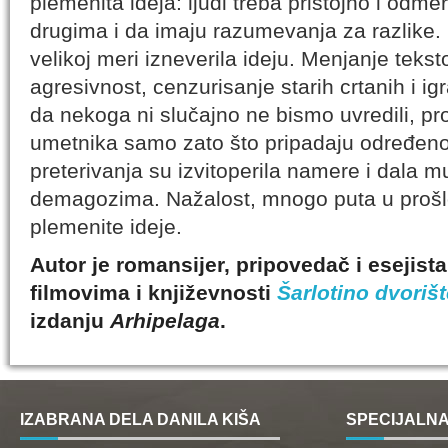
plemenita ideja: ljudi treba pristojno i odm
drugima i da imaju razumevanja za razlike.
velikoj meri izneverila ideju. Menjanje teks
agresivnost, cenzurisanje starih crtanih i i
da nekoga ni slučajno ne bismo uvredili, p
umetnika samo zato što pripadaju određenoj
preterivanja su izvitoperila namere i dala m
demagozima. Nažalost, mnogo puta u prošlost
plemenite ideje.
Autor je romansijer, pripovedač i esejista,
filmovima i književnosti
Šarlotino dvorišt
izdanju
Arhipelaga
.
IZABRANA DELA DANILA KIŠA
SPECIJALNA