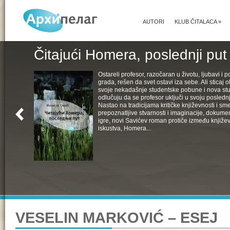
AUTORI
KLUB ČITALACA
»
Čitajući Homera, poslednji put
Ostareli profesor, razočaran u životu, ljubavi i pol
grada, rešen da svet ostavi iza sebe. Ali sticaj 
svoje nekadašnje studentske pobune i nova st
odlučuju da se profesor uključi u svoju poslednju
Nastao na tradicijama kritičke književnosti i s
prepoznatljive stvarnosti i imaginacije, dokumen
igre, novi Savićev roman protiče između književ
iskustva, Homera...
VESELIN MARKOVIĆ – ESEJ