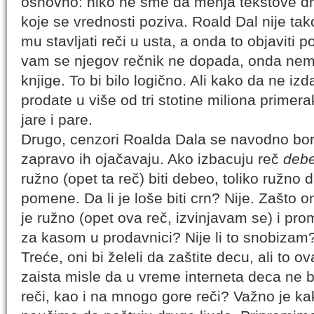
osnovno: niko ne sme da menja tekstove dru
koje se vrednosti poziva. Roald Dal nije ta
mu stavljati reči u usta, a onda to objavit
vam se njegov rečnik ne dopada, onda nemo
knjige. To bi bilo logično. Ali kako da ne iz
prodate u više od tri stotine miliona primerak
jare i pare.
Drugo, cenzori Roalda Dala se navodno bore
zapravo ih ojačavaju. Ako izbacuju reč
deb
ružno (opet ta reč) biti debeo, toliko ružno
pomene. Da li je loše biti crn? Nije. Zašto o
je ružno (opet ova reč, izvinjavam se) i pr
za kasom u prodavnici? Nije li to snobizam
Treće, oni bi želeli da zaštite decu, ali to o
zaista misle da u vreme interneta deca ne b
reči, kao i na mnogo gore reči? Važno je ka