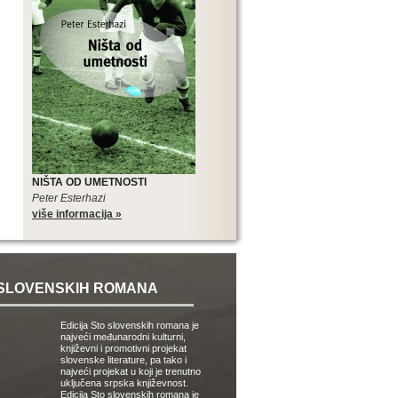
NIŠTA OD UMETNOSTI
Peter Esterhazi
više informacija »
SLOVENSKIH ROMANA
Edicija Sto slovenskih romana je
najveći međunarodni kulturni,
književni i promotivni projekat
slovenske literature, pa tako i
najveći projekat u koji je trenutno
uključena srpska književnost.
Edicija Sto slovenskih romana je