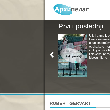
Prvi i poslednji
U knjigama Ljud
likova savremen
ukupnim proživl
epoha koje menj
i u knjizi priča
fiziološkoj pri
izbezumljene muv
ROBERT GERVART