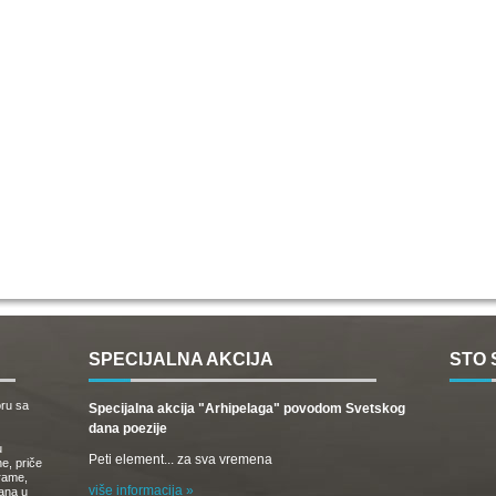
SPECIJALNA AKCIJA
STO 
oru sa
Specijalna akcija "Arhipelaga" povodom Svetskog
dana poezije
u
Peti element... za sva vremena
e, priče
drame,
više informacija »
vana u