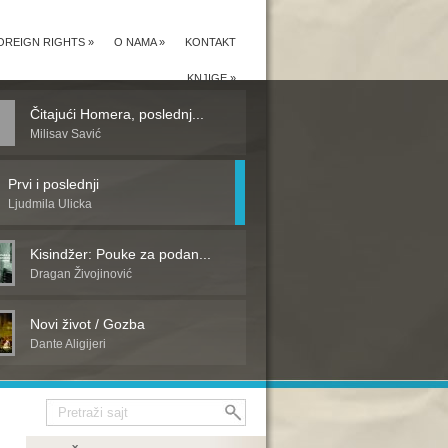
OREIGN RIGHTS
»
O NAMA
»
KONTAKT
KNJIGE
»
Čitajući Homera, poslednj...
Milisav Savić
Prvi i poslednji
Ljudmila Ulicka
Kisindžer: Pouke za podan...
Dragan Živojinović
Novi život / Gozba
Dante Aligijeri