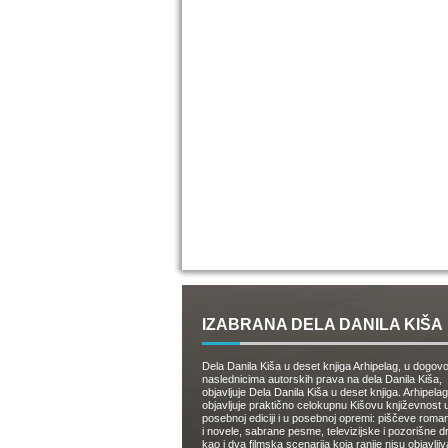
IZABRANA DELA DANILA KIŠA
Dela Danila Kiša u deset knjiga Arhipelag, u dogov
naslednicima autorskih prava na dela Danila Kiša,
objavljuje Dela Danila Kiša u deset knjiga. Arhipelag
objavljuje praktično celokupnu Kišovu književnost 
posebnoj ediciji i u posebnoj opremi: piščeve roman
i novele, sabrane pesme, televizijske i pozorišne 
kao i dva filmska scenarija koja ranije nisu objavlji