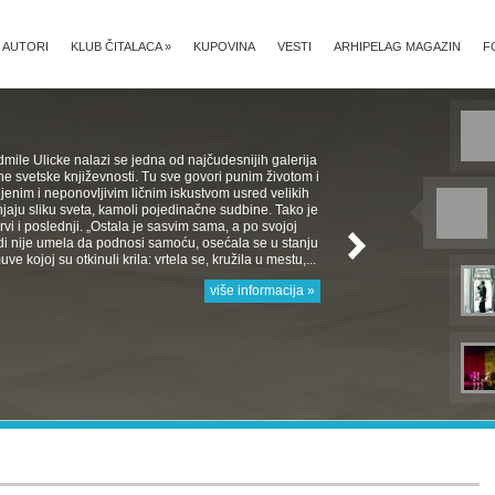
AUTORI
KLUB ČITALACA
»
KUPOVINA
VESTI
ARHIPELAG MAGAZIN
F
mile Ulicke nalazi se jedna od najčudesnijih galerija
e svetske književnosti. Tu sve govori punim životom i
jenim i neponovljivim ličnim iskustvom usred velikih
aju sliku sveta, kamoli pojedinačne sudbine. Tako je
 Prvi i poslednji. „Ostala je sasvim sama, a po svojoj
rodi nije umela da podnosi samoću, osećala se u stanju
e kojoj su otkinuli krila: vrtela se, kružila u mestu,...
više informacija »