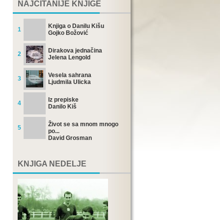
NAJČITANIJE KNJIGE
Knjiga o Danilu Kišu
1
Gojko Božović
Dirakova jednačina
2
Jelena Lengold
Vesela sahrana
3
Ljudmila Ulicka
Iz prepiske
4
Danilo Kiš
Život se sa mnom mnogo
5
po...
David Grosman
KNJIGA NEDELJE