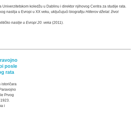
 Univerzitetskom koledžu u Dablinu i direktor njihovog Centra za studije ra­­ta.
ičkog nasi­lja u Evropi u XX veku, uključujući biografiju
Hitlerov dželat: život
litičko na­­silje u Evropi 20. veka
(2011).
aravojno
pi posle
g rata
istoričara
 Paravojno
sle Prvog
-1923.
a i