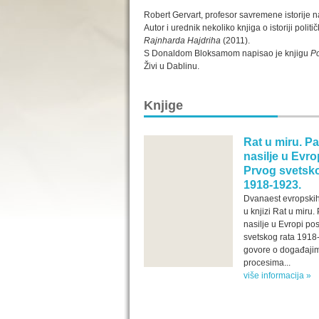
Robert Gervart, profesor savremene istorije na
Autor i urednik nekoliko knjiga o istoriji polit
Rajnharda Hajdriha
(2011).
S Donaldom Bloksa­mom na­­pi­sao je knjigu
Po
Živi u Dablinu.
Knjige
Rat u miru. P
nasilje u Evro
Prvog svetsko
1918-1923.
Dvanaest evropskih 
u knjizi Rat u miru.
nasilje u Evropi po
svetskog rata 1918
govore o događajim
procesima...
više informacija »