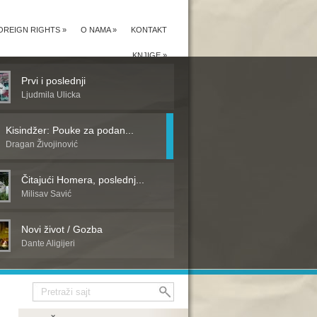
OREIGN RIGHTS
»
O NAMA
»
KONTAKT
KNJIGE
»
Prvi i poslednji
Ljudmila Ulicka
Kisindžer: Pouke za podan...
Dragan Živojinović
Čitajući Homera, poslednj...
Milisav Savić
Novi život / Gozba
Dante Aligijeri