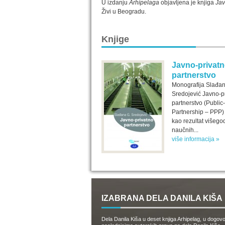
U izdanju
Arhipelaga
objavljena je knjiga
Jav
Živi u Beogradu.
Knjige
Javno-privat
partnerstvo
Monografija Slađan
Sredojević Javno-p
partnerstvo (Public
Partnership – PPP) 
kao rezultat višego
naučnih...
više informacija »
IZABRANA DELA DANILA KIŠA
Dela Danila Kiša u deset knjiga Arhipelag, u dogov