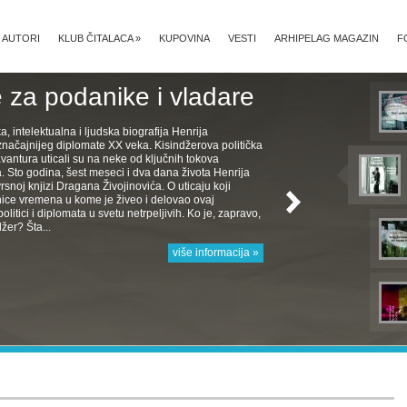
AUTORI
KLUB ČITALACA
»
KUPOVINA
VESTI
ARHIPELAG MAGAZIN
F
 za podanike i vladare
ka, intelektualna i ljudska biografija Henrija
značajnijeg diplomate XX veka. Kisindžerova politička
avantura uticali su na neke od ključnih tokova
Sto godina, šest meseci i dva dana života Henrija
rsnoj knjizi Dragana Živojinovića. O uticaju koji
nice vremena u kome je živeo i delovao ovaj
politici i diplomata u svetu netrpeljivih. Ko je, zapravo,
žer? Šta...
više informacija »