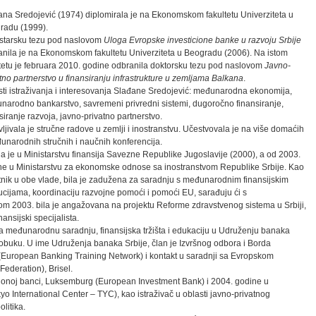
ana Sredojević (1974) diplomirala je na Ekonomskom fakultetu Univerziteta u
radu (1999).
starsku tezu pod naslovom
Uloga Evropske investicione banke u razvoju Srbije
anila je na Ekonomskom fakultetu Univerziteta u Beogradu (2006). Na istom
tetu je februara 2010. godine odbranila doktorsku tezu pod naslovom
Javno-
tno partnerstvo u finansiranju infrastrukture u zemljama Balkana
.
ti istraživanja i interesovanja Slađane Sredojević: međunarodna ekonomija,
narodno bankarstvo, savremeni privredni sistemi, dugoročno finansiranje,
siranje razvoja, javno-privatno partnerstvo.
ljivala je stručne radove u zemlji i inostranstvu. Učestvovala je na više domaćih
unarodnih stručnih i naučnih konferencija.
a je u Ministarstvu finansija Savezne Republike Jugoslavije (2000), a od 2003.
ne u Ministarstvu za ekonomske odnose sa inostranstvom Republike Srbije. Kao
tnik u obe vlade, bila je zadužena za saradnju s međunarodnim finansijskim
tucijama, koordinaciju razvojne pomoći i pomoći EU, sarađuju ći s
m 2003. bila je angažovana na projektu Reforme zdravstvenog sistema u Srbiji,
nsijski specijalista.
a međunarodnu saradnju, finansijska tržišta i edukaciju u Udruženju banaka
obuku. U ime Udruženja banaka Srbije, član je Izvršnog odbora i Borda
(European Banking Training Network) i kontakt u saradnji sa Evropskom
ederation), Brisel.
icionoj banci, Luksemburg (European Investment Bank) i 2004. godine u
International Center – TYC), kao istraživač u oblasti javno-privatnog
litika.