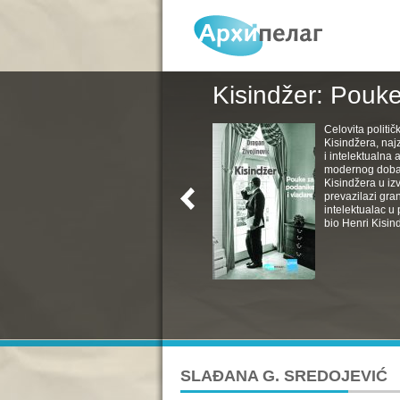
Kisindžer: Pouke
Celovita politič
Kisindžera, naj
i intelektualna 
modernog doba. 
Kisindžera u izv
prevazilazi gra
intelektualac u 
bio Henri Kisind
SLAĐANA G. SREDOJEVIĆ