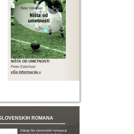
NIŠTA OD UMETNOSTI
Peter Esterhazi
više informacija »
SLOVENSKIH ROMANA
Edicija Sto slovenskih romana je