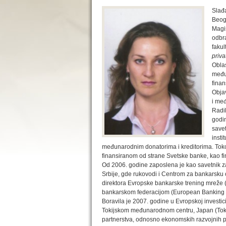
Slađ
Beog
Magi
odbr
fakul
priva
Oblas
među
finan
Objav
i međ
Radil
godi
save
insti
međunarodnim donatorima i kreditorima. Toko
finansiranom od strane Svetske banke, kao fina
Od 2006. godine zaposlena je kao savetnik z
Srbije, gde rukovodi i Centrom za bankarsku 
direktora Evropske bankarske trening mreže 
bankarskom federacijom (European Banking F
Boravila je 2007. godine u Evropskoj invest
Tokijskom međunarodnom centru, Japan (Tokyo 
partnerstva, odnosno ekonomskih razvojnih po