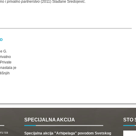
no i privatno partnerstvo
(2011) Slađane Sredojević.
no
e G.
rivatno
-Private
nastala je
dišnjih
SPECIJALNA AKCIJA
STO 
oru sa
Specijalna akcija "Arhipelaga" povodom Svetskog