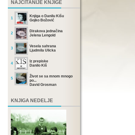
NAJČITANIJE KNJIGE
Knjiga o Danilu Kišu
1
Gojko Božović
Dirakova jednačina
2
Jelena Lengold
Vesela sahrana
3
Ljudmila Ulicka
Iz prepiske
4
Danilo Kiš
Život se sa mnom mnogo
5
po...
David Grosman
KNJIGA NEDELJE