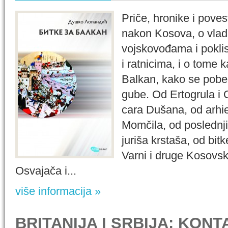
Priče, hronike i poves
nakon Kosova, o vlad
vojskovođama i pokli
i ratnicima, i o tome 
Balkan, kako se pobeđ
gube. Od Ertogrula i 
cara Dušana, od arhi
Momčila, od poslednj
juriša krstaša, od bit
Varni i druge Kosovs
Osvajača i...
više informacija »
BRITANIJA I SRBIJA: KONTA