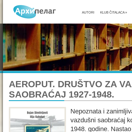
AUTORI
KLUB ČITALACA
»
AEROPUT. DRUŠTVO ZA VA
SAOBRAĆAJ 1927-1948.
Nepoznata i zanimljiva
vazdušni saobraćaj ko
1948. godine. Nastao u