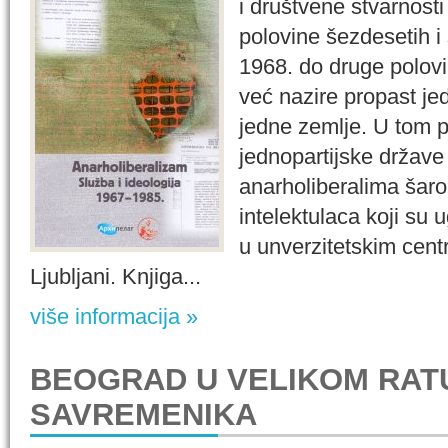
i društvene stvarnost
polovine šezdesetih i
1968. do druge polov
već nazire propast jed
jedne zemlje. U tom 
jednopartijske države
anarholiberalima šarol
intelektulaca koji su 
u unverzitetskim cent
Ljubljani. Knjiga...
više informacija »
BEOGRAD U VELIKOM RAT
SAVREMENIKA