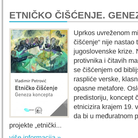
ETNIČKO ČIŠĆENJE. GEN
Uprkos uvreženom miš
čišćenje“ nije nastao
jugoslovenske krize. 
protivnika i čitavih m
se čišćenjem od bibli
raspliće verske, klasn
opasne metafore. Osl
predistoriju, koncept
etnicizira krajem 19.
da bi u međuratnom pe
projekte „etnički...
više informacija »