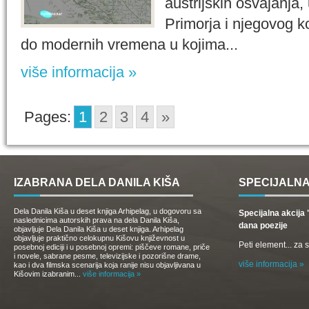
austrijskih osvajanja
Primorja i njegovog k
do modernih vremena u kojima...
više informacija »
Pages:
1
2
3
4
»
IZABRANA DELA DANILA KIŠA
SPECIJALNA
Dela Danila Kiša u deset knjiga Arhipelag, u dogovoru sa
Specijalna akcij
naslednicima autorskih prava na dela Danila Kiša,
dana poezije
objavljuje Dela Danila Kiša u deset knjiga. Arhipelag
objavljuje praktično celokupnu Kišovu književnost u
Peti element... za
posebnoj ediciji i u posebnoj opremi: piščeve romane, priče
i novele, sabrane pesme, televizijske i pozorišne drame,
više informacija »
kao i dva filmska scenarija koja ranije nisu objavljivana u
Kišovim izabranim...
više informacija »