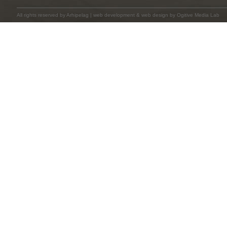
All rights reserved by
Arhipelag
|
web development
&
web design
by Ogitive Media Lab