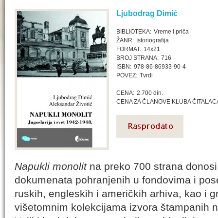
Ljubodrag Dimić
BIBLIOTEKA:
Vreme i priča
ŽANR:
Istoriografija
FORMAT:
14x21
BROJ STRANA:
716
ISBN:
978-86-86933-90-4
POVEZ:
Tvrdi
CENA:
2.700 din.
CENA ZA ČLANOVE KLUBA ČITALAC
Napukli monolit
na preko 700 strana donosi 
dokumenata pohranjenih u fondovima i pos
ruskih, engleskih i američkih arhiva, kao i 
višetomnim kolekcijama izvora štampanih na