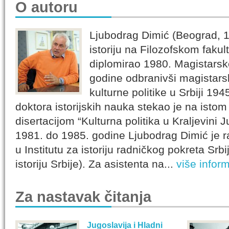
O autoru
Ljubodrag Dimić (Beograd, 19
istoriju na Filozofskom faku
diplomirao 1980. Magistarsk
godine odbranivši magistarsk
kulturne politike u Srbiji 19
doktora istorijskih nauka stekao je na istom
disertacijom “Kulturna politika u Kraljevini 
1981. do 1985. godine Ljubodrag Dimić je ra
u Institutu za istoriju radničkog pokreta Srbi
istoriju Srbije). Za asistenta na...
više inform
Za nastavak čitanja
Jugoslavija i Hladni