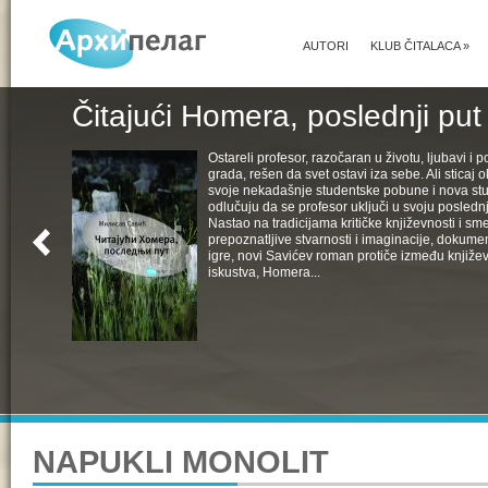
AUTORI
KLUB ČITALACA
»
Čitajući Homera, poslednji put
Ostareli profesor, razočaran u životu, ljubavi i pol
grada, rešen da svet ostavi iza sebe. Ali sticaj 
svoje nekadašnje studentske pobune i nova st
odlučuju da se profesor uključi u svoju poslednju
Nastao na tradicijama kritičke književnosti i s
prepoznatljive stvarnosti i imaginacije, dokumen
igre, novi Savićev roman protiče između književ
iskustva, Homera...
NAPUKLI MONOLIT