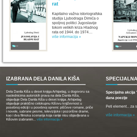
rat
Kapitalno važna istoriografska
studija Ljubodraga Dimića o
spoljnoj politici Jugoslavije
tokom velikih kriza Hladnog
rata od 1944. do 1974....
više informacija »
IZABRANA DELA DANILA KIŠA
SPECIJALNA
Dela Danila Kiša u deset knjiga Arhipelag, u dogovoru sa
Specijalna akcij
naslednicima autorskih prava na dela Danila Kiša,
dana poezije
objavljuje Dela Danila Kiša u deset knjiga. Arhipelag
objavljuje praktično celokupnu Kišovu književnost u
Peti element... za
posebnoj ediciji i u posebnoj opremi: piščeve romane, priče
i novele, sabrane pesme, televizijske i pozorišne drame,
više informacija »
kao i dva filmska scenarija koja ranije nisu objavljivana u
Kišovim izabranim...
više informacija »