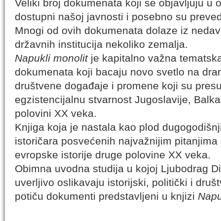
Veliki broj dokumenata koji se objavljuju u ov
dostupni našoj javnosti i posebno su preved
Mnogi od ovih dokumenata dolaze iz nedavn
državnih institucija nekoliko zemalja.
Napukli monolit
je kapitalno važna tematska
dokumenata koji bacaju novo svetlo na dramat
društvene događaje i promene koji su presudn
egzistencijalnu stvarnost Jugoslavije, Balk
polovini XX veka.
Knjiga koja je nastala kao plod dugogodišnji
istoričara posvećenih najvažnijim pitanjima
evropske istorije druge polovine XX veka.
Obimna uvodna studija u kojoj Ljubodrag Di
uverljivo oslikavaju istorijski, politički i dru
potiču dokumenti predstavljeni u knjizi
Napu