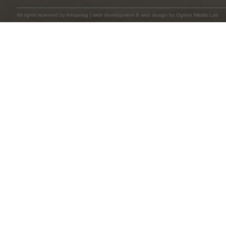
All rights reserved by
Arhipelag
|
web development
&
web design
by Ogitive Media Lab