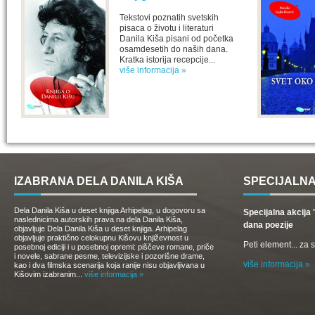
Tekstovi poznatih svetskih
pisaca o životu i literaturi
Danila Kiša pisani od početka
osamdesetih do naših dana.
Kratka istorija recepcije...
više informacija »
IZABRANA DELA DANILA KIŠA
SPECIJALNA
Dela Danila Kiša u deset knjiga Arhipelag, u dogovoru sa
Specijalna akcij
naslednicima autorskih prava na dela Danila Kiša,
dana poezije
objavljuje Dela Danila Kiša u deset knjiga. Arhipelag
objavljuje praktično celokupnu Kišovu književnost u
Peti element... za
posebnoj ediciji i u posebnoj opremi: piščeve romane, priče
i novele, sabrane pesme, televizijske i pozorišne drame,
više informacija »
kao i dva filmska scenarija koja ranije nisu objavljivana u
Kišovim izabranim...
više informacija »