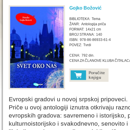
Gojko Božović
BIBLIOTEKA:
Tema
ŽANR:
Antologija priča
FORMAT:
14x21 cm
BROJ STRANA:
140
ISBN:
978-86-86933-61-4
POVEZ:
Tvrdi
CENA:
792 din.
CENA ZA ČLANOVE KLUBA ČITALAC
Evropski gradovi u novoj srpskoj pripoveci.
Priče u ovoj antologiji iznutra otkrivaju raz
evropskih gradova: savremeno i istorijsko, 
kulturnoistorijsko i svakodnevno, senovito 