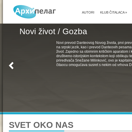
AUTORI
KLUB ČITALACA
»
Novi život / Gozba
Novi prevod Danteovog Novog života, prvi pr
na srpski jezik, kao i prevod Danteovih pesama
život. Zajedno sa obimnim kritičkim aparatom i k
društveno-istorijskim kontekstom koji oblikuju t
priređivača Snežane Milinković, ovo je kapital
čitaocu omogućava susret s nekim od vrhova D
SVET OKO NAS