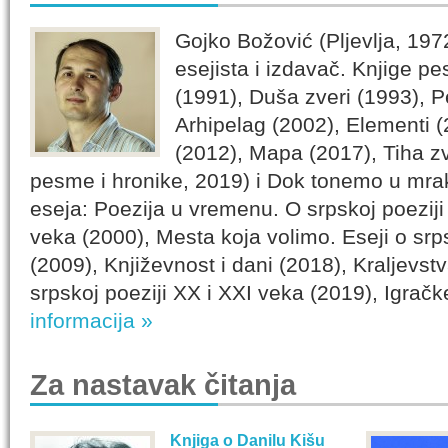
Gojko Božović (Pljevlja, 1972)
esejista i izdavač. Knjige 
(1991), Duša zveri (1993), 
Arhipelag (2002), Elementi 
(2012), Mapa (2017), Tiha z
pesme i hronike, 2019) i Dok tonemo u mrak
eseja: Poezija u vremenu. O srpskoj poeziji
veka (2000), Mesta koja volimo. Eseji o srps
(2009), Književnost i dani (2018), Kraljevst
srpskoj poeziji XX i XXI veka (2019), Igračk
informacija »
Za nastavak čitanja
Knjiga o Danilu Kišu