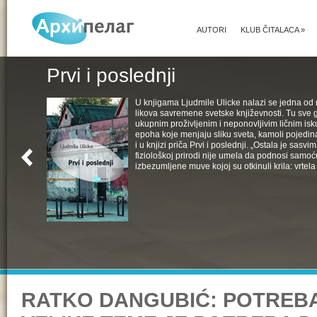
AUTORI
KLUB ČITALACA
»
Prvi i poslednji
U knjigama Ljudmile Ulicke nalazi se jedna od 
likova savremene svetske književnosti. Tu sve 
ukupnim proživljenim i neponovljivim ličnim isk
epoha koje menjaju sliku sveta, kamoli pojedin
i u knjizi priča Prvi i poslednji. „Ostala je sasv
fiziološkoj prirodi nije umela da podnosi samoć
izbezumljene muve kojoj su otkinuli krila: vrtela 
RATKO DANGUBIĆ: POTREBA