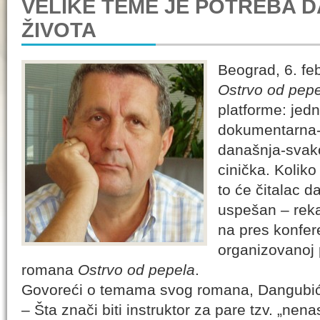
VELIKE TEME JE POTREBA 
ŽIVOTA
Beograd, 6. f
Ostrvo od pep
platforme: jedna
dokumentarna-a
današnja-svako
cinička. Koliko
to će čitalac d
uspešan – rek
na pres konfer
organizovanoj
romana
Ostrvo od pepela
.
Govoreći o temama svog romana, Dangubić
– Šta znači biti instruktor za pare tzv. „nena