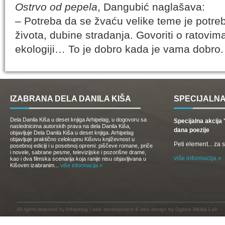
Ostrvo od pepela
, Dangubić naglašava:
– Potreba da se žvaću velike teme je potr
života, dubine stradanja. Govoriti o ratovima, i
ekologiji… To je dobro kada je vama dobro.
IZABRANA DELA DANILA KIŠA
SPECIJALNA
Dela Danila Kiša u deset knjiga Arhipelag, u dogovoru sa
Specijalna akcij
naslednicima autorskih prava na dela Danila Kiša,
dana poezije
objavljuje Dela Danila Kiša u deset knjiga. Arhipelag
objavljuje praktično celokupnu Kišovu književnost u
Peti element... za
posebnoj ediciji i u posebnoj opremi: piščeve romane, priče
i novele, sabrane pesme, televizijske i pozorišne drame,
više informacija »
kao i dva filmska scenarija koja ranije nisu objavljivana u
Kišovim izabranim...
više informacija »
All rights reserved by
Arhipelag
|
web development
&
web design
by Ogitive Media Lab