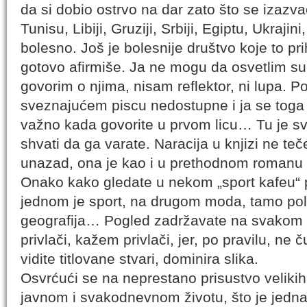
da si dobio ostrvo na dar zato što se izazva
Tunisu, Libiji, Gruziji, Srbiji, Egiptu, Ukrajin
bolesno. Još je bolesnije društvo koje to pr
gotovo afirmiše. Ja ne mogu da osvetlim s
govorim o njima, nisam reflektor, ni lupa. Po
sveznajućem piscu nedostupne i ja se toga
važno kada govorite u prvom licu… Tu je svak
shvati da ga varate. Naracija u knjizi ne teč
unazad, ona je kao i u prethodnom romanu
Onako kako gledate u nekom „sport kafeu“ p
jednom je sport, na drugom moda, tamo politi
geografija… Pogled zadržavate na svakom o
privlači, kažem privlači, jer, po pravilu, ne
vidite titlovane stvari, dominira slika.
Osvrćući se na neprestano prisustvo velikih
javnom i svakodnevnom životu, što je jed