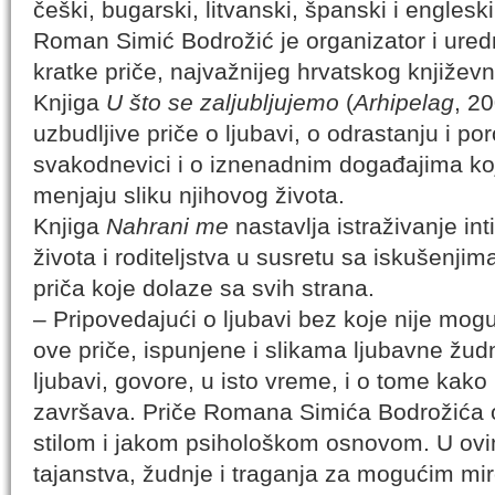
češki, bugarski, litvanski, španski i engleski
Roman Simić Bodrožić je organizator i ured
kratke priče, najvažnijeg hrvatskog književn
Knjiga
U što se zaljubljujemo
(
Arhipelag
, 2
uzbudljive priče o ljubavi, o odrastanju i p
svakodnevici i o iznenadnim događajima koj
menjaju sliku njihovog života.
Knjiga
Nahrani me
nastavlja istraživanje in
života i roditeljstva u susretu sa iskušenjim
priča koje dolaze sa svih strana.
– Pripovedajući o ljubavi bez koje nije mogu
ove priče, ispunjene i slikama ljubavne žu
ljubavi, govore, u isto vreme, i o tome kako
završava. Priče Romana Simića Bodrožića o
stilom i jakom psihološkom osnovom. U ovim
tajanstva, žudnje i traganja za mogućim mi