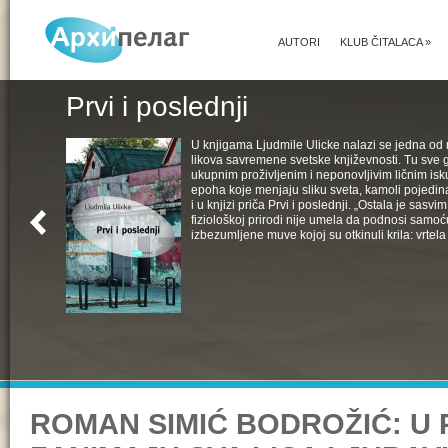
AUTORI
KLUB ČITALACA
»
Prvi i poslednji
U knjigama Ljudmile Ulicke nalazi se jedna od 
likova savremene svetske književnosti. Tu sve 
ukupnim proživljenim i neponovljivim ličnim isk
epoha koje menjaju sliku sveta, kamoli pojedin
i u knjizi priča Prvi i poslednji. „Ostala je sasv
fiziološkoj prirodi nije umela da podnosi samoć
izbezumljene muve kojoj su otkinuli krila: vrtela 
ROMAN SIMIĆ BODROŽIĆ: U