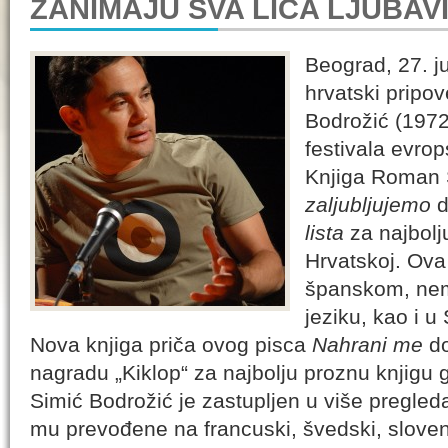
ZANIMAJU SVA LICA LJUBAV
Beograd, 27. j
hrvatski prip
Bodrožić (1972
festivala evrop
Knjiga Roman 
zaljubljujemo
d
lista
za najbolj
Hrvatskoj. Ova 
španskom, ne
jeziku, kao i u S
Nova knjiga priča ovog pisca
Nahrani me
do
nagradu „Kiklop“ za najbolju proznu knjigu 
Simić Bodrožić je zastupljen u više pregled
mu prevođene na francuski, švedski, sloven