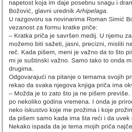
napetost koja im daje posebnu snagu i dra
Božović, glavni urednik
Arhipelaga
.
U razgovoru sa novinarima Roman Simić Bod
vezanost za formu kratke priče:
– Kratka priča je savršen medij. U njemu z
možemo biti sažeti, jasni, precizni, misliti n
reč. Kada pišem, meni je važno da to što p
mi je suštinski važno. Samo tako to onda m
drugima.
Odgovarajući na pitanje o temama svojih pri
rekao da svaka njegova knjiga priča ima ok
– Možda je to zato što ja ne pišem previše.
po nekoliko godina vremena. I onda je prir
neko iskustvo koje me prožima i koje proži
da pišem samo kada ima šta reći i da uvek 
Nekako ispada da je tema mojih priča najče