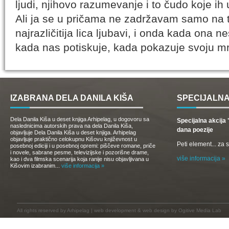
ljudi, njihovo razumevanje i to čudo koje ih 
Ali ja se u pričama ne zadržavam samo na t
najrazličitija lica ljubavi, i onda kada ona 
kada nas potiskuje, kada pokazuje svoju m
IZABRANA DELA DANILA KIŠA
SPECIJALNA
Dela Danila Kiša u deset knjiga Arhipelag, u dogovoru sa
Specijalna akcij
naslednicima autorskih prava na dela Danila Kiša,
dana poezije
objavljuje Dela Danila Kiša u deset knjiga. Arhipelag
objavljuje praktično celokupnu Kišovu književnost u
Peti element... za
posebnoj ediciji i u posebnoj opremi: piščeve romane, priče
i novele, sabrane pesme, televizijske i pozorišne drame,
više informacija »
kao i dva filmska scenarija koja ranije nisu objavljivana u
Kišovim izabranim...
više informacija »
All rights reserved by
Arhipelag
|
web development
&
web design
by Ogitive Media Lab