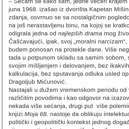
– Sećam se kako sam, jedne večeri krajem
juna 1968. izašao iz dvorišta Kapetan Miši
zdanja, osvrnuo se sa nostalgičnim pogle
na još nerastavljenu binu, na kojoj se kratk
odigrala jedna od
najlepših drama
mog živo
Čašćavajući, ipak, svoj „moralni narcizam“,
budem ponosan na protekle dane. Više nego
tada u potpunom skladu sa samim sobom, 
svojim mišljenjem i delovanjem, bez ikakvi
kalkulacija, bez sputavanja odluka usled opr
Dragoljub Mićunović.
Nastajali u dužem vremenskom periodu od 
različitim povodima i kao odgovor na izazo
nekada više sećanja, drugi put više polemi
knjizi
Moja 68.
nastoje da oblikuju intelektual
politički i geopolitički kontekst jednog dog