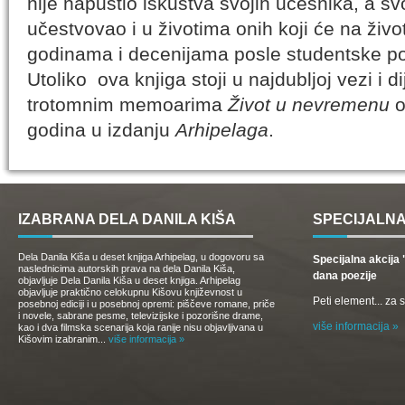
nije napustio iskustva svojih učesnika, a s
učestvovao i u životima onih koji će na život
godinama i decenijama posle studentske p
Utoliko ova knjiga stoji u najdubljoj vezi i 
trotomnim memoarima
Život u nevremenu
o
godina u izdanju
Arhipelaga
.
IZABRANA DELA DANILA KIŠA
SPECIJALNA
Dela Danila Kiša u deset knjiga Arhipelag, u dogovoru sa
Specijalna akcij
naslednicima autorskih prava na dela Danila Kiša,
dana poezije
objavljuje Dela Danila Kiša u deset knjiga. Arhipelag
objavljuje praktično celokupnu Kišovu književnost u
Peti element... za
posebnoj ediciji i u posebnoj opremi: piščeve romane, priče
i novele, sabrane pesme, televizijske i pozorišne drame,
više informacija »
kao i dva filmska scenarija koja ranije nisu objavljivana u
Kišovim izabranim...
više informacija »