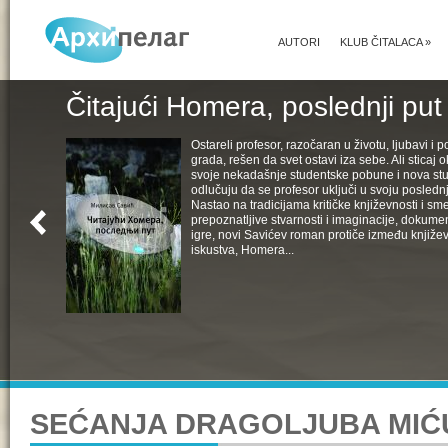
AUTORI
KLUB ČITALACA
»
Čitajući Homera, poslednji put
Ostareli profesor, razočaran u životu, ljubavi i pol
grada, rešen da svet ostavi iza sebe. Ali sticaj 
svoje nekadašnje studentske pobune i nova st
odlučuju da se profesor uključi u svoju poslednju
Nastao na tradicijama kritičke književnosti i s
prepoznatljive stvarnosti i imaginacije, dokumen
igre, novi Savićev roman protiče između književ
iskustva, Homera...
SEĆANJA DRAGOLJUBA MIĆU