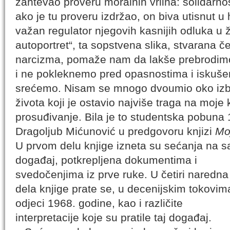
zahtevao proveru moralnih vrlina: solidarnost
ako je tu proveru izdržao, on biva utisnut u
važan regulator njegovih kasnijih odluka u ž
autoportret“, ta sopstvena slika, stvarana
narcizma, pomaže nam da lakše prebrodimo 
i ne pokleknemo pred opasnostima i iskuše
srećemo. Nisam se mnogo dvoumio oko izb
života koji je ostavio najviše traga na moje 
prosuđivanje. Bila je to studentska pobuna
Dragoljub Mićunović u predgovoru knjizi
Mo
U prvom delu knjige izneta su sećanja na 
događaj, potkrepljena dokumentima i
svedočenjima iz prve ruke. U četiri naredna
dela knjige prate se, u decenijskim tokovim
odjeci 1968. godine, kao i različite
interpretacije koje su pratile taj događaj.