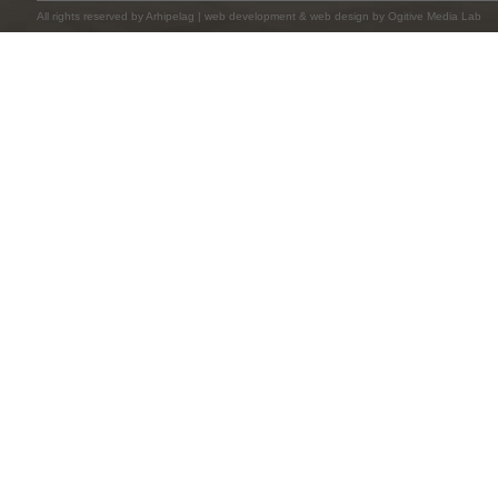
All rights reserved by
Arhipelag
|
web development
&
web design
by Ogitive Media Lab