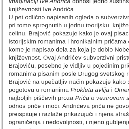
imaginaciji Ive Andrića
donosi jedno suštin
književnosti Ive Andrića.
U pet odlično napisanih ogleda o subverzivn
pri tome spregnutih u jednu teorijsku, knjiž
celinu, Brajović pokazuje kako je ovaj pisa
istorijskim romanima i hronikalnim pričama
kome je napisao dela za koja je dobio Nob
književnost. Ovaj Andrićev subverzivni pris
Brajoviću, posebno je vidljiv u pojedinim p
romanima pisanim posle Drugog svetskog r
Brajović na upečatljiv način pokazuje kako
pogotovu u romanima
Prokleta avlija
i
Omer
najboljih piščevih proza
Priča o vezirovom 
odnos priče i moći. Andrićeva priča ne govo
preispituje i razlaže prikazujući i njena stra
ograničenja i nedovoljnosti, i njeno gubljenj