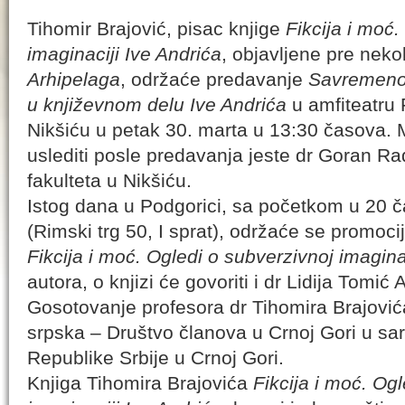
Tihomir Brajović, pisac knjige
Fikcija i moć.
imaginaciji Ive Andrića
, objavljene pre neko
Arhipelaga
, održaće predavanje
Savremenost
u književnom delu Ive Andrića
u amfiteatru 
Nikšiću u petak 30. marta u 13:30 časova. 
uslediti posle predavanja jeste dr Goran Ra
fakulteta u Nikšiću.
Istog dana u Podgorici, sa početkom u 20 č
(Rimski trg 50, I sprat), održaće se promoci
Fikcija i moć. Ogledi o subverzivnoj imagina
autora, o knjizi će govoriti i dr Lidija Tomić
Gosotovanje profesora dr Tihomira Brajović
srpska – Društvo članova u Crnoj Gori u s
Republike Srbije u Crnoj Gori.
Knjiga Tihomira Brajovića
Fikcija i moć. Og