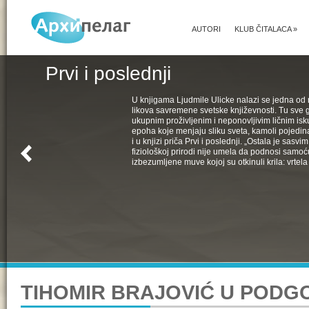
AUTORI
KLUB ČITALACA
»
Prvi i poslednji
U knjigama Ljudmile Ulicke nalazi se jedna od 
likova savremene svetske književnosti. Tu sve 
ukupnim proživljenim i neponovljivim ličnim isk
epoha koje menjaju sliku sveta, kamoli pojedin
i u knjizi priča Prvi i poslednji. „Ostala je sasv
fiziološkoj prirodi nije umela da podnosi samoć
izbezumljene muve kojoj su otkinuli krila: vrtela 
TIHOMIR BRAJOVIĆ U PODGOR