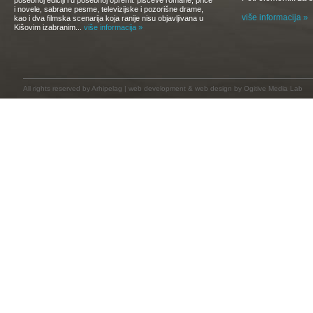
posebnoj ediciji i u posebnoj opremi: piščeve romane, priče
i novele, sabrane pesme, televizijske i pozorišne drame,
više informacija »
kao i dva filmska scenarija koja ranije nisu objavljivana u
Kišovim izabranim...
više informacija »
All rights reserved by
Arhipelag
|
web development
&
web design
by Ogitive Media Lab