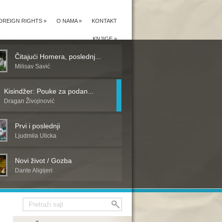
OREIGN RIGHTS
»
O NAMA
»
KONTAKT
KNJIGE
»
Čitajući Homera, poslednj...
Milisav Savić
Kisindžer: Pouke za podan...
Dragan Živojinović
Prvi i poslednji
Ljudmila Ulicka
Novi život / Gozba
Dante Aligijeri