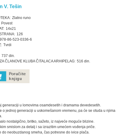
n V. Tešin
OTEKA:
Zlatno runo
Povest
T:
14x21
STRANA:
126
978-86-523-0336-6
:
Tvrdi
737 din.
ZA ČLANOVE KLUBA ČITALACA ARHIPELAG:
516 din.
oj generaciji u lomovima osamdesetih i dramama devedesetih.
e o jednoj generaciji u uskomešanom vremenu, pa će se otuda u njima
a.
lo nostalgično, britko, sažeto, iz najveće moguće blizine.
kim smislom za detalj i sa izrazitim umećem vođenja priče.
e do neobuzdanog smeha, čas potresne do ivice plača.