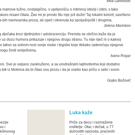
Mila Gavrilović
ahove tužno, nostalgično, s upitanošću o intimnoj istoriji i istini, s tako
skoro nisam čitala. Žao mi je prosto što nije još duže! Taj lokalni kolorit, savršeno
a bih memoarska proza, ali opet i okrenuta ka spoljašnjošti i drugima.
Jelena Marinkov
 dječaka kroz djetinjstvo i adolescenciju. Premda se obično kaže da je
e uz dozu humora prikazuje i njegovu drugu stranu. Tu nije riječ ni o kakvoj
kao takvo sa sobom nosi svoje muke i tegobe koje itekako opterećuju njegove
ogu činiti smiješnima.
Ivana Rogar
ni. Sve je valjano zaokruženo, a sa unutrašnjim lajtmotivima koji dodatno
iti iz Mokrina da bi čitao ovu prozu i da je osetio kao priču o sebi i svom
Gojko Božović
Luka kaže
oezije
Priče za decu i razmažene
vu i
roditelje. Otac i dečak, u 77
Tešinovog
duhovitih epizoda, praćenih