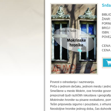
Srđa
BIBLI
ŽANR:
FORMA
BROJ 
ISBN:
POVEZ
CENA:
CENA 
Povest o odrastanju i sazrevanju.
Priča o jednom dečaku, jednom mestu i jedn
Smeštene u mesto Mokrin, ove hronike govor
prepoznati ljudi različitih iskustava i geografij
Mokrinske hronike
su pisane evokativno, poma
Tešin pripoveda sigurno i pouzdano, s vrhuns
Neodoljive hronike jednog doba, čas duhovit