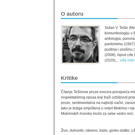
O autoru
Srđan V. Tešin (Mok
komunikologiju u B
antologija, panoram
pantomimu (1997), 
pustinju i prašinu 
(2008), Ispod crte
(2020),...
više info
Kritike
Čitanje Tešinove proze evocira ponajveća imen
respektabilnog opusa koji traži ozbiljnost pr
proze, sentimentalna na najbolji način, zaraz
Iako je knjiga smještena u svijet Mokrina i nj
Mokrinskih hronika
može za sebe vedro reći:
Živo, duhovito, iskreno, toplo, gorko-slatko. L