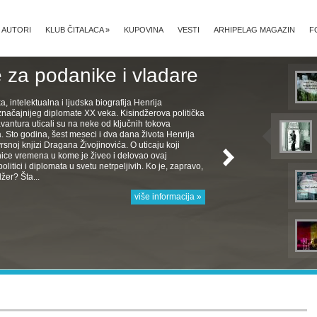
AUTORI
KLUB ČITALACA
»
KUPOVINA
VESTI
ARHIPELAG MAGAZIN
F
 za podanike i vladare
ka, intelektualna i ljudska biografija Henrija
značajnijeg diplomate XX veka. Kisindžerova politička
avantura uticali su na neke od ključnih tokova
Sto godina, šest meseci i dva dana života Henrija
rsnoj knjizi Dragana Živojinovića. O uticaju koji
nice vremena u kome je živeo i delovao ovaj
politici i diplomata u svetu netrpeljivih. Ko je, zapravo,
žer? Šta...
više informacija »