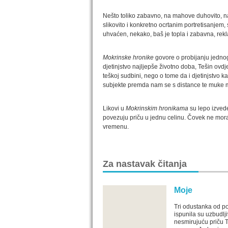
Nešto toliko zabavno, na mahove duhovito, na m
slikovito i konkretno ocrtanim portretisanjem, 
uhvaćen, nekako, baš je topla i zabavna, rekl
Mokrinske hronike
govore o probijanju jednog
djetinjstvo najljepše životno doba, Tešin ovdj
teškoj sudbini, nego o tome da i djetinjstvo 
subjekte premda nam se s distance te muke m
Likovi u
Mokrinskim hronikama
su lepo izvede
povezuju priču u jednu celinu. Čovek ne mora b
vremenu.
Za nastavak čitanja
Moje
Tri odustanka od p
ispunila su uzbudlji
nesmirujuću priču 