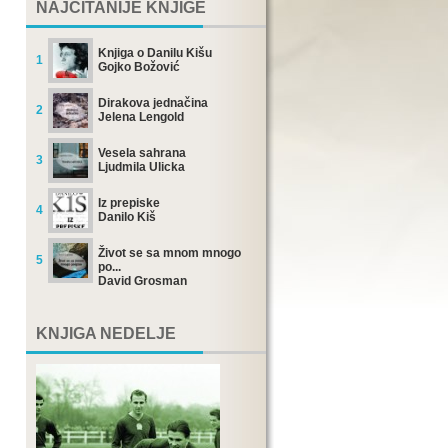
NAJČITANIJE KNJIGE
Knjiga o Danilu Kišu
1
Gojko Božović
Dirakova jednačina
2
Jelena Lengold
Vesela sahrana
3
Ljudmila Ulicka
Iz prepiske
4
Danilo Kiš
Život se sa mnom mnogo
5
po...
David Grosman
KNJIGA NEDELJE