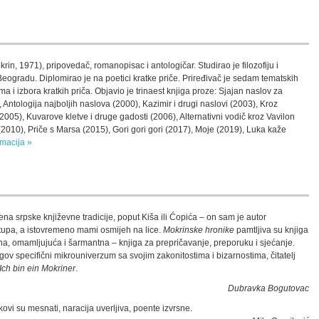
rin, 1971), pripovedač, romanopisac i antologičar. Studirao je filozofiju i
eogradu. Diplomirao je na poetici kratke priče. Priređivač je sedam tematskih
a i izbora kratkih priča. Objavio je trinaest knjiga proze: Sjajan naslov za
Antologija najboljih naslova (2000), Kazimir i drugi naslovi (2003), Kroz
(2005), Kuvarove kletve i druge gadosti (2006), Alternativni vodič kroz Vavilon
 (2010), Priče s Marsa (2015), Gori gori gori (2017), Moje (2019), Luka kaže
rmacija »
a srpske književne tradicije, poput Kiša ili Ćopića – on sam je autor
istupa, a istovremeno mami osmijeh na lice.
Mokrinske hronike
pamtljiva su knjiga
na, omamljujuća i šarmantna – knjiga za prepričavanje, preporuku i sjećanje.
egov specifični mikrouniverzum sa svojim zakonitostima i bizarnostima, čitatelj
Ich bin ein Mokriner
.
Dubravka Bogutovac
ikovi su mesnati, naracija uverljiva, poente izvrsne.