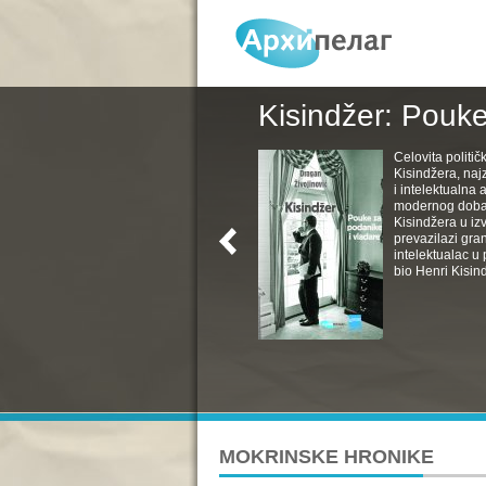
Kisindžer: Pouke
Celovita politič
Kisindžera, naj
i intelektualna 
modernog doba. 
Kisindžera u izv
prevazilazi gra
intelektualac u 
bio Henri Kisind
MOKRINSKE HRONIKE