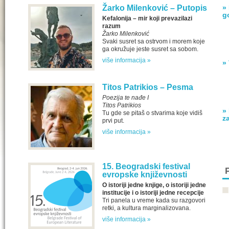
Žarko Milenković – Putopis
»
g
Kefalonija – mir koji prevazilazi
razum
Žarko Milenković
Svaki susret sa ostrvom i morem koje
ga okružuje jeste susret sa sobom.
više informacija »
»
Titos Patrikios – Pesma
Poezija te nađe I
Titos Patrikios
»
Tu gde se pitaš o stvarima koje vidiš
z
prvi put.
više informacija »
15. Beogradski festival
evropske književnosti
O istoriji jedne knjige, o istoriji jedne
institucije i o istoriji jedne recepcije
Tri panela u vreme kada su razgovori
retki, a kultura marginalizovana.
više informacija »