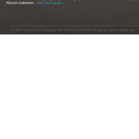
Kišovim izabranim...
više informacija »
All rights reserved by
Arhipelag
|
web development
&
web design
by Ogitive Media Lab