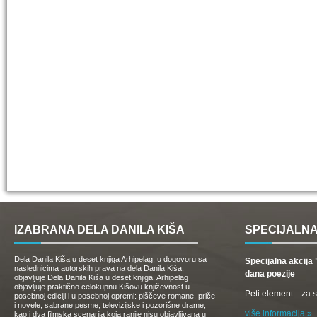
IZABRANA DELA DANILA KIŠA
SPECIJALNA
Dela Danila Kiša u deset knjiga Arhipelag, u dogovoru sa
Specijalna akcij
naslednicima autorskih prava na dela Danila Kiša,
dana poezije
objavljuje Dela Danila Kiša u deset knjiga. Arhipelag
objavljuje praktično celokupnu Kišovu književnost u
Peti element... za
posebnoj ediciji i u posebnoj opremi: piščeve romane, priče
i novele, sabrane pesme, televizijske i pozorišne drame,
više informacija »
kao i dva filmska scenarija koja ranije nisu objavljivana u