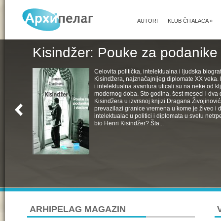
AUTORI
KLUB ČITALACA
»
Kisindžer: Pouke za podanike 
Celovita politička, intelektualna i ljudska biogra
Kisindžera, najznačajnijeg diplomate XX veka. 
i intelektualna avantura uticali su na neke od k
modernog doba. Sto godina, šest meseci i dva 
Kisindžera u izvrsnoj knjizi Dragana Živojinovića
prevazilazi granice vremena u kome je živeo i 
intelektualac u politici i diplomata u svetu netrpe
bio Henri Kisindžer? Šta...
ARHIPELAG MAGAZIN