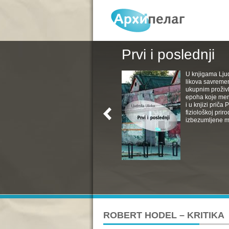
Prvi i poslednji
U knjigama Ljud
likova savremen
ukupnim proživl
epoha koje menj
i u knjizi priča
fiziološkoj pri
izbezumljene muv
ROBERT HODEL – KRITIKA