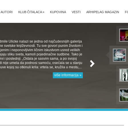
AUTORI
KLUB ČITALACA
»
KUPOVINA
VESTI
ARHIPELAG MAGAZIN
F
mile Ulicke nalazi se jedna od najčudesnijih galerija
e svetske književnosti. Tu sve govori punim životom i
jenim i neponovljivim ličnim iskustvom usred velikih
aju sliku sveta, kamoli pojedinačne sudbine. Tako je
 Prvi i poslednji. „Ostala je sasvim sama, a po svojoj
rodi nije umela da podnosi samoću, osećala se u stanju
e kojoj su otkinuli krila: vrtela se, kružila u mestu,...
više informacija »