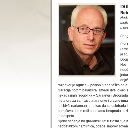
Dub
Rob
Neda
dirlj
u net
Beog
Prvi
(
Arh
je s
Doga
Novi
neoč
jeda
obja
razgovor je ogrlica – poklon njene teško bole
Naracija potom balansira između dve lokacij
nekadašnjih republika – Sarajeva i Beograda.
metafora za sam život naratorke i glavne jun
je i bivši narkoman, ona kao da se oslobađa
pokušava da se reši posetama terapeutu i uz
je dospela.
Njeno sećanje na građanski rat u Bosni nije 
nedostatkom namirnica, odeće, improvizova