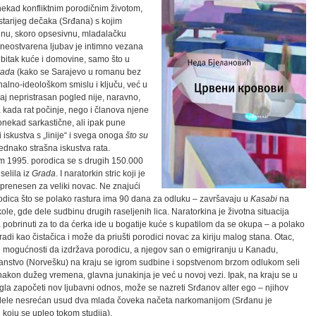
onekad konfliktnim porodičnim životom,
starijeg dečaka (Srđana) s kojim
ajnu, skoro opsesivnu, mladalačku
 neostvarena ljubav je intimno vezana
ubitak kuće i domovine, samo što u
rada
(kako se Sarajevo u romanu bez
nalno-ideološkom smislu i ključu, već u
aj nepristrasan pogled nije, naravno,
kada rat počinje, nego i članova njene
onekad sarkastične, ali ipak pune
 iskustva s „linije“ i svega onoga
što su
ednako strašna iskustva rata.
m 1995. porodica se s drugih 150.000
selila iz
Grada
. I naratorkin stric koji je
 prenesen za veliki novac. Ne znajući
odica što se polako rastura ima 90 dana za odluku – završavaju u
K
asabi
na
kole, gde dele sudbinu drugih raseljenih lica. Naratorkina je životna situacija
pobrinuti za to da ćerka ide u bogatije kuće s kupatilom da se okupa – a polako
di kao čistačica i može da priušti porodici novac za kiriju malog stana. Otac,
e u mogućnosti da izdržava porodicu, a njegov san o emigriranju u Kanadu,
stranstvo (Norvešku) na kraju se igrom sudbine i sopstvenom brzom odlukom seli
 nakon dužeg vremena, glavna junakinja je već u novoj vezi. Ipak, na kraju se u
gla započeti nov ljubavni odnos, može se nazreti Srđanov alter ego – njihov
ci i dele nesrećan usud dva mlada čoveka načeta narkomanijom (Srđanu je
koju se upleo tokom studija).