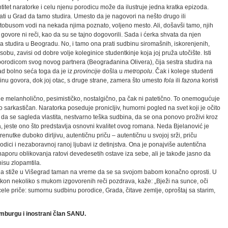
titet naratorke i celu njenu porodicu može da ilustruje jedna kratka epizoda.
rati u Grad da tamo studira. Umesto da je nagovori na nešto drugo ili
utobusom vodi na nekada njima poznato, voljeno mesto. Ali, došavši tamo, njih
 govore ni reči, kao da su se tajno dogovorili. Sada i ćerka shvata da njen
da studira u Beogradu. No, i tamo ona prati sudbinu siromašnih, iskorenjenih,
 sobu, zavisi od dobre volje koleginice studentkinje koja joj pruža utočište. Isti
 porodicom svog novog partnera (Beograđanina Olivera), čija sestra studira na
ad bolno seća toga da je iz
provincije
došla u
metropolu
. Čak i kolege studenti
nu govora, dok joj otac, s druge strane, zamera što umesto
fola
ili
f
azona
koristi
e melanholično, pesimističko, nostalgično, pa čak ni patetično. To onemogućuje
sarkastičan. Naratorka poseduje pronicljiv, humorni pogled na svet koji je očito
da se sagleda vlastita, nestvarno teška sudbina, da se ona ponovo proživi kroz
a, jeste ono što predstavlja osnovni kvalitet ovog romana. Neda Bjelanović je
renutke duboko dirljivu, autentičnu priču – autentičnu u svojoj srži, priču
dici i nezaboravnoj ranoj ljubavi iz detinjstva. Ona je ponajviše autentična
 naporu oblikovanja ratovi devedesetih ostave iza sebe, ali je takođe jasno da
 nisu zlopamtila.
da stiže u Višegrad taman na vreme da se sa svojom babom konačno oprosti. U
kon nekoliko s mukom izgovorenih reči pozdrava, kaže: „Bježi na sunce, oči
ele priče: sumornu sudbinu porodice, Grada, čitave zemlje, oproštaj sa starim,
amburgu i inostrani član SANU.