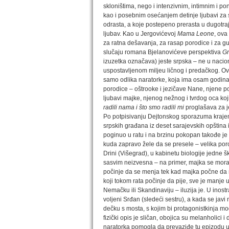
skloništima, nego i intenzivnim, intimnim i p
kao i posebnim osećanjem detinje ljubavi za 
odrasta, a koje postepeno prerasta u dugotr
ljubav. Kao u Jergovićevoj
Mama Leone
, ova
za ratna dešavanja, za rasap porodice i za g
slučaju romana Bjelanovićeve perspektiva
G
izuzetka označava) jeste srpska – ne u nacio
uspostavljenom miljeu ličnog i predačkog. Ov
samo odlika naratorke, koja ima osam godina 
porodice – oštrooke i jezičave Nane, njene p
ljubavi majke, njenog nežnog i tvrdog oca koji
radili nama i što smo radili mi
proglašava za j
Po potpisivanju Dejtonskog sporazuma kraje
srpskih građana iz deset sarajevskih opština i
poginuo u ratu i na brzinu pokopan takođe je
kuda zapravo žele da se presele – velika por
Drini (Višegrad), u kabinetu biologije jedne š
sasvim neizvesna – na primer, majka se mora 
počinje da se menja tek kad majka počne da ra
koji tokom rata počinje da pije, sve je manj
Nemačku ili Skandinaviju – iluzija je. U ino
voljeni Srđan (sledeći sestru), a kada se javi
dečku s mosta, s kojim bi protagonistkinja mo
fizički opis je sličan, obojica su melanholi
naratorka pomogla da prevaziđe tu epizodu u 