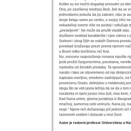
Koliko su svi mučni događaji presudni za iden
Ona, po završenoj srednjoj školi, želi da se v
jednostavno pokuša da joj zabrani, otac je a
dvoje šetaju samo po centru, o svojoj Ulici ne
nekadašnji svemir više ne postoji i odlučuje 
„preseljenih“. Ne može da priušti vlastiti stan,
društveni nesklad karakteriše i njen odnos s
Sorboni i zbog čijih se ostalih članova ponek
ponekad izražavaju prezir prema njenom nači
u Bosni retko korišćenu reč
fora
.
No, osnovno raspoloženje romana nipošto nij
jezik prožet žargonizmima, psovkama, neretko 
nasledila od ženskih predaka. Ta sposobnost 
narativ i tako se istovremeno od nje distancir
napisala uverljivu, emotivno zadivljujuću, na t
posvećenu Gradu, detinjstvu u netaknutoj poro
stoga što se vidi jasna težnja da se da u tom
naratorka ni njeni junaci nisu ljuti, nisu kivni,
Kad Nana umire, glavna junakinja iz Beogra
mračnoj, sumornoj sobi umiruće, Nana joj, na
moje.“ Njene reči dočaravaju još jednom srž c
razorenim svetom i dolazak u novi život.
Autor je redovni profesor Univerziteta u H