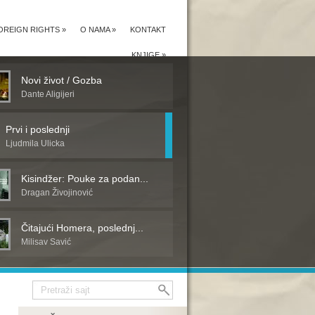
OREIGN RIGHTS
»
O NAMA
»
KONTAKT
KNJIGE
»
Novi život / Gozba
Dante Aligijeri
Prvi i poslednji
Ljudmila Ulicka
Kisindžer: Pouke za podan...
Dragan Živojinović
Čitajući Homera, poslednj...
Milisav Savić