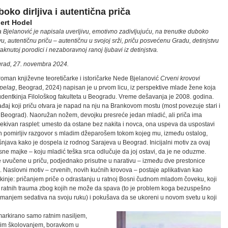
oko dirljiva i autentična priča
ert Hodel
 Bjelanović je napisala uverljivu, emotivno zadivljujuću, na trenutke duboko
ivu, autentičnu priču – autentičnu u svojoj srži, priču posvećenu Gradu, detinjstvu
aknutoj porodici i nezaboravnoj ranoj ljubavi iz detinjstva.
rad, 27. novembra 2024.
 roman književne teoretičarke i istoričarke Nede Bjelanović
Crveni krovovi
ipelag
, Beograd, 2024) napisan je u prvom licu, iz perspektive mlade žene koja
tudentkinja Filološkog fakulteta u Beogradu. Vreme dešavanja je 2008. godina.
đaj koji priču otvara je napad na nju na Brankovom mostu (most povezuje stari i
 Beograd). Naoružan nožem, devojku presreće jedan mladić, ali priča ima
ekivan rasplet: umesto da ostane bez nakita i novca, ona uspeva da uspostavi
n pomirljiv razgovor s mladim džeparošem tokom kojeg mu, između ostalog,
šnjava kako je dospela iz rodnog Sarajeva u Beograd. Inicijalni motiv za ovaj
sne majke – koju mladić teška srca odlučuje da joj ostavi, da je ne oduzme.
e uvučene u priču, podjednako prisutne u narativu – između dve prestonice
 Naslovni motiv – crvenih, novih kućnih krovova – postaje aplikativan kao
akinje: pričanjem priče o odrastanju u ratnoj Bosni čudnom mladom čoveku, koji
 i ratnih trauma zbog kojih ne može da spava (to je problem koga bezuspešno
imanjem sedativa na svoju ruku) i pokušava da se ukoreni u novom svetu u koji
markirano samo ratnim nasiljem,
nim školovanjem, boravkom u