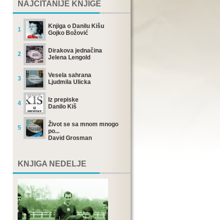
NAJČITANIJE KNJIGE
Knjiga o Danilu Kišu
1
Gojko Božović
Dirakova jednačina
2
Jelena Lengold
Vesela sahrana
3
Ljudmila Ulicka
Iz prepiske
4
Danilo Kiš
Život se sa mnom mnogo
5
po...
David Grosman
KNJIGA NEDELJE