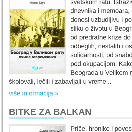
svetskom ratu. Istraži
dnevnika i memoara, n
donosi uzbudljivu i 
sliku o životu u Beo
od predratne krize do
odbeglih, nestalih i os
solidarnosti, od snabd
pod okupacijom. Kako
Beograda u Velikom r
školovali, lečili i zabavljali u vreme...
više informacija »
BITKE ZA BALKAN
Priče, hronike i poves