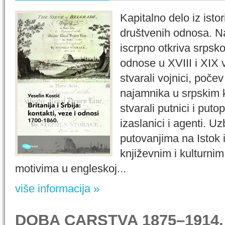
Kapitalno delo iz istori
društvenih odnosa. N
iscrpno otkriva srpsko
odnose u XVIII i XIX 
stvarali vojnici, počev
najamnika u srpskim k
stvarali putnici i puto
izaslanici i agenti. Uz
putovanjima na Istok i
književnim i kulturni
motivima u engleskoj...
više informacija »
DOBA CARSTVA 1875–1914.