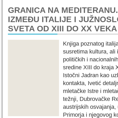
GRANICA NA MEDITERANU.
IZMEĐU ITALIJE I JUŽNO
SVETA OD XIII DO XX VEKA
Knjiga poznatog italij
susretima kultura, ali 
političkih i nacionaln
sredine XIII do kraja
Istočni Jadran kao uzb
kontakta, Ivetić detalj
mletačke Istre i mlet
težnji, Dubrovačke Rep
austrijskih osvajanja
Primorja i njegovog k