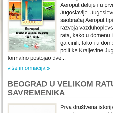
Aeroput deluje i u pr
Jugoslavije. Jugoslo
saobraćaj Aeroput tip
razvoja vazduhoplovs
rata, kako u domenu id
ga činili, tako i u do
politike Kraljevine Ju
formalno postojao dve...
više informacija »
BEOGRAD U VELIKOM RAT
SAVREMENIKA
Prva društvena istor