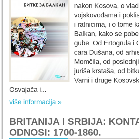
nakon Kosova, o vlad
vojskovođama i pokli
i ratnicima, i o tome 
Balkan, kako se pobeđ
gube. Od Ertogrula i 
cara Dušana, od arhi
Momčila, od poslednj
juriša krstaša, od bit
Varni i druge Kosovs
Osvajača i...
više informacija »
BRITANIJA I SRBIJA: KONTA
ODNOSI: 1700-1860.