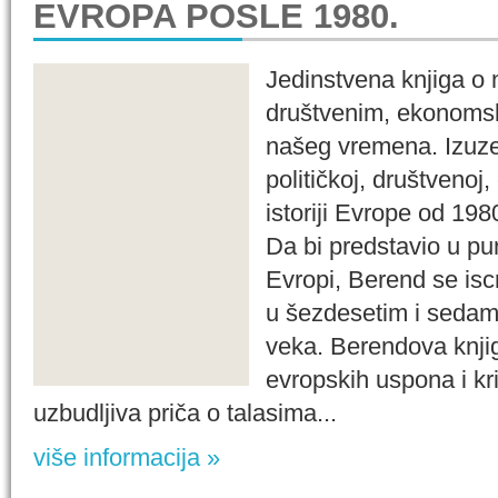
EVROPA POSLE 1980.
Jedinstvena knjiga o n
društvenim, ekonomsk
našeg vremena. Izuzet
političkoj, društvenoj
istoriji Evrope od 19
Da bi predstavio u pu
Evropi, Berend se isc
u šezdesetim i seda
veka. Berendova knjiga
evropskih uspona i kri
uzbudljiva priča o talasima...
više informacija »