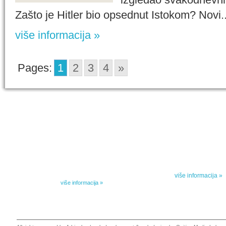
Zašto je Hitler bio opsednut Istokom? Novi..
više informacija »
Pages:
1
2
3
4
»
IZABRANA DELA DANILA KIŠA
SPECIJALNA
Dela Danila Kiša u deset knjiga Arhipelag, u dogovoru sa
Specijalna akcij
naslednicima autorskih prava na dela Danila Kiša,
dana poezije
objavljuje Dela Danila Kiša u deset knjiga. Arhipelag
objavljuje praktično celokupnu Kišovu književnost u
Peti element... za
posebnoj ediciji i u posebnoj opremi: piščeve romane, priče
i novele, sabrane pesme, televizijske i pozorišne drame,
više informacija »
kao i dva filmska scenarija koja ranije nisu objavljivana u
Kišovim izabranim...
više informacija »