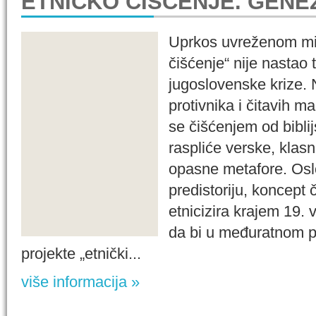
ETNIČKO ČIŠĆENJE. GEN
Uprkos uvreženom miš
čišćenje“ nije nastao
jugoslovenske krize. 
protivnika i čitavih m
se čišćenjem od bibli
raspliće verske, klasn
opasne metafore. Osl
predistoriju, koncept
etnicizira krajem 19.
da bi u međuratnom pe
projekte „etnički...
više informacija »