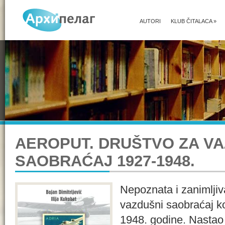
AUTORI
KLUB ČITALACA
»
AEROPUT. DRUŠTVO ZA VA
SAOBRAĆAJ 1927-1948.
Nepoznata i zanimljiva
vazdušni saobraćaj ko
1948. godine. Nastao u