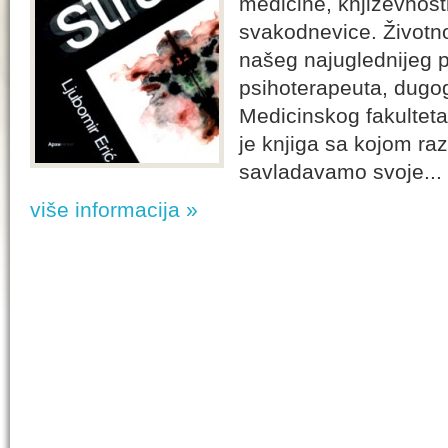
medicine, književnosti
svakodnevice. Životno
našeg najuglednijeg ps
psihoterapeuta, dugo
Medicinskog fakultet
je knjiga sa kojom r
savladavamo svoje...
više informacija »