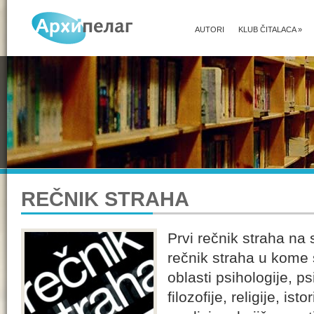
AUTORI
KLUB ČITALACA
»
REČNIK STRAHA
Prvi rečnik straha na 
rečnik straha u kome 
oblasti psihologije, psi
filozofije, religije, ist