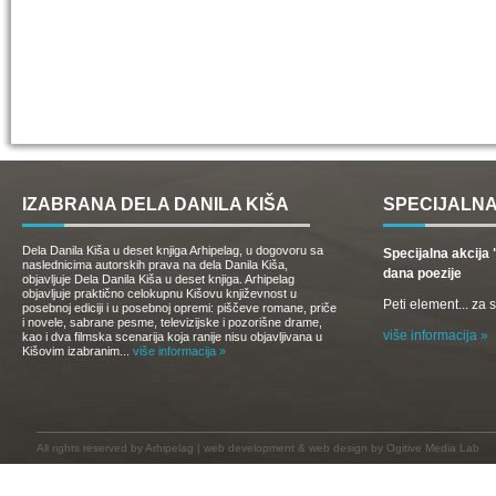
IZABRANA DELA DANILA KIŠA
SPECIJALNA
Dela Danila Kiša u deset knjiga Arhipelag, u dogovoru sa
Specijalna akcij
naslednicima autorskih prava na dela Danila Kiša,
dana poezije
objavljuje Dela Danila Kiša u deset knjiga. Arhipelag
objavljuje praktično celokupnu Kišovu književnost u
Peti element... za
posebnoj ediciji i u posebnoj opremi: piščeve romane, priče
i novele, sabrane pesme, televizijske i pozorišne drame,
više informacija »
kao i dva filmska scenarija koja ranije nisu objavljivana u
Kišovim izabranim...
više informacija »
All rights reserved by
Arhipelag
|
web development
&
web design
by Ogitive Media Lab