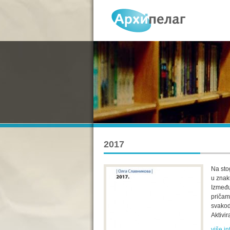
2017
Na sto
u znak
Između
pričam
svakod
Aktivir
više in