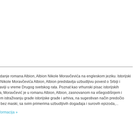
zdanje romana Albion, Albion Nikole Moravčevića na engleskom jeziku. Istorijski
Nikole Moravčevića Albion, Albion predstavlja uzbudljivu povest o Srbiji i
aviji u vreme Drugog svetskog rata. Poznat kao vrhunski pisac istorijskih
, Moravčević je u romanu Albion, Albion, zasnovanom na višegodišnjem i
 istraživanju građe istorijske građe i arhiva, na sugestivan način predočio
ju bez maski, sa svim primerima uzbudljivih događaja i surovih epizoda,...
formacija »