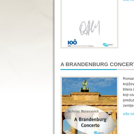
A BRANDENBURG CONCER
Roman 
knjiže
triler
koji o
preduz
zemlje
više in