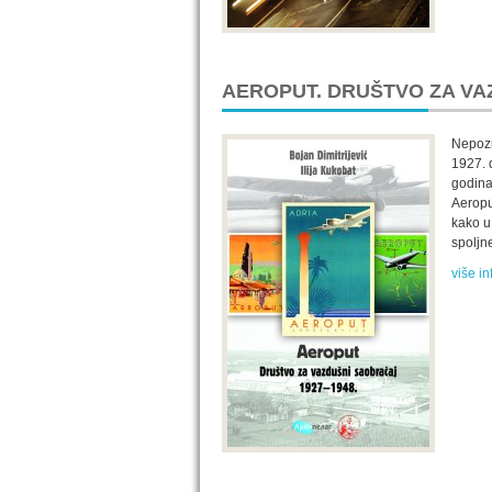
AEROPUT. DRUŠTVO ZA VAZ
Nepozn
1927. 
godina
Aeropu
kako u 
spoljne
više in