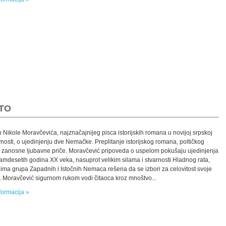
TO
Nikole Moravčevića, najznačajnijeg pisca istorijskih romana u novijoj srpskoj
vnosti, o ujedinjenju dve Nemačke. Preplitanje istorijskog romana, poltičkog
a i zanosne ljubavne priče. Moravčević pripoveda o uspelom pokušaju ujedinjenja
samdesetih godina XX veka, nasuprot velikim silama i stvarnosti Hladnog rata,
ima grupa Zapadnih i Istočnih Nemaca rešena da se izbori za celovitost svoje
. Moravčević sigurnom rukom vodi čitaoca kroz mnoštvo...
formacija »