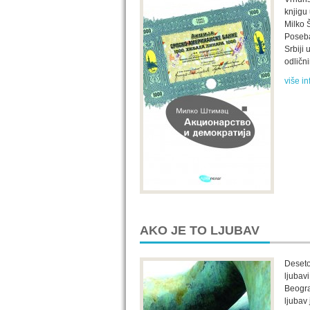
knjigu 
Milko 
Poseba
Srbiji
odlični
više in
AKO JE TO LJUBAV
Deseto
ljubav
Beogra
ljubav