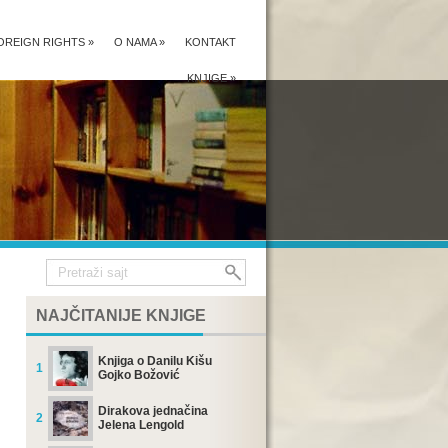
OREIGN RIGHTS
»
O NAMA
»
KONTAKT
KNJIGE
»
NAJČITANIJE KNJIGE
Knjiga o Danilu Kišu
1
Gojko Božović
Dirakova jednačina
2
Jelena Lengold