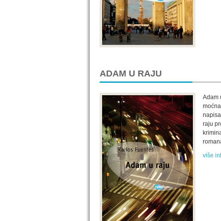
ADAM U RAJU
Adam u
moćna p
napisa
raju pr
krimin
romana
više in