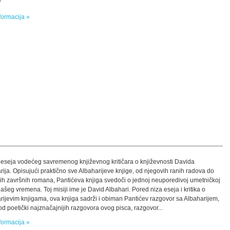
“
formacija »
 eseja vodećeg savremenog književnog kritičara o književnosti Davida
rija. Opisujući praktično sve Albaharijeve knjige, od njegovih ranih radova do
ih završnih romana, Pantićeva knjiga svedoči o jednoj neuporedivoj umetničkoj
našeg vremena. Toj misiji ime je David Albahari. Pored niza eseja i kritika o
rijevim knjigama, ova knjiga sadrži i obiman Pantićev razgovor sa Albaharijem,
od poetički najznačajnijih razgovora ovog pisca, razgovor...
formacija »