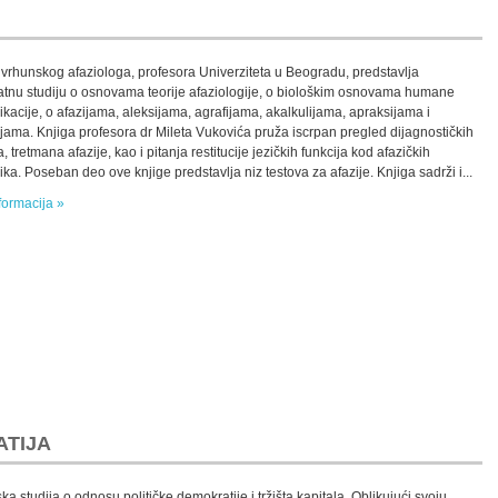
 vrhunskog afaziologa, profesora Univerziteta u Beogradu, predstavlja
tnu studiju o osnovama teorije afaziologije, o biološkim osnovama humane
kacije, o afazijama, aleksijama, agrafijama, akalkulijama, apraksijama i
jama. Knjiga profesora dr Mileta Vukovića pruža iscrpan pregled dijagnostičkih
 tretmana afazije, kao i pitanja restitucije jezičkih funkcija kod afazičkih
ka. Poseban deo ove knjige predstavlja niz testova za afazije. Knjiga sadrži i...
formacija »
ATIJA
a studija o odnosu političke demokratije i tržišta kapitala. Oblikujući svoju