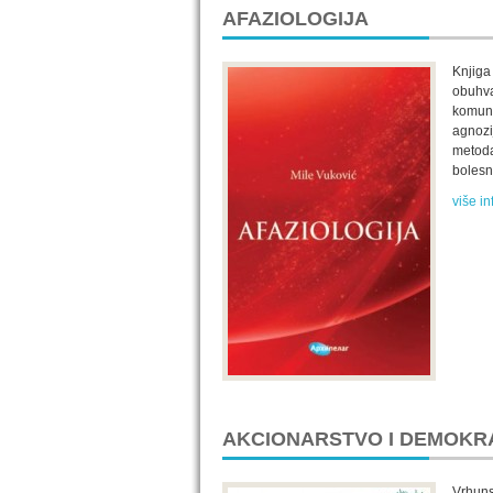
AFAZIOLOGIJA
Knjiga
obuhva
komuni
agnozi
metoda,
bolesni
više in
AKCIONARSTVO I DEMOKR
Vrhunsk