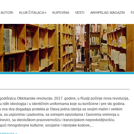
AUTORI
KLUB ČITALACA
»
KUPOVINA
VESTI
ARHIPELAG MAGAZIN
F
godišnjicu Oktobarske revolucije, 2017. godine, u Rusiji počinje nova revolucija,
u istih ideologija i u identičnim uniformama koje su korišćene i pre sto godina.
 ova dva događaja protekla je čitava jedna istorija sa svojim malim i velikim
a, sa usponima i padovima, sa svirepim epizodama i časovima smirenja u
nevici, sa ideološkom pravovernošću i tranzicijskom nepredvidljivošću.
ajući mnogobrojne kulturne, socijalne i istorijske kodove,...
formacija »