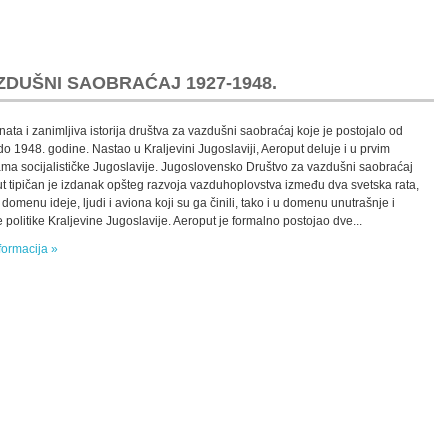
DUŠNI SAOBRAĆAJ 1927-1948.
ata i zanimljiva istorija društva za vazdušni saobraćaj koje je postojalo od
do 1948. godine. Nastao u Kraljevini Jugoslaviji, Aeroput deluje i u prvim
ma socijalističke Jugoslavije. Jugoslovensko Društvo za vazdušni saobraćaj
t tipičan je izdanak opšteg razvoja vazduhoplovstva između dva svetska rata,
domenu ideje, ljudi i aviona koji su ga činili, tako i u domenu unutrašnje i
 politike Kraljevine Jugoslavije. Aeroput je formalno postojao dve...
formacija »