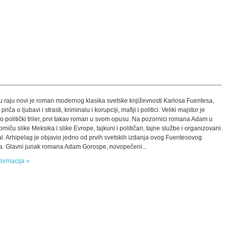
 raju novi je roman modernog klasika svetske književnosti Karlosa Fuentesa,
riča o ljubavi i strasti, kriminalu i korupciji, mafiji i politici. Veliki majstor je
o politički triler, prvi takav roman u svom opusu. Na pozornici romana Adam u
omiču slike Meksika i slike Evrope, tajkuni i političari, tajne službe i organizovani
al. Arhipelag je objavio jedno od prvih svetskih izdanja ovog Fuentesovog
. Glavni junak romana Adam Gorospe, novopečeni...
formacija »