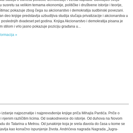
u susretu sa velikim temama ekonomije, političke i društvene istorije i teorije,
Štimac pokazuje zbog čega su akcionarstvo i demokratija sudbinski povezani.
n deo knjige predstavlja uzbudljiva studija slučaja privatizacije i akcionarstva u
 u poslednjih dvadeset pet godina. Knjiga Akcionarstvo i demokratija pisana je
m stilom i vrlo jasno pokazuje poziciju građana u...
formacija »
 izdanje najpoznatije i najprevođenije knjige priča Mihajla Pantića. Priče o
i i njenim različitim licima. Od svakodnevice do istorije. Od duhova na Novom
du do Tatarina u Metrou. Od junakinje koja je srela đavola do časa u kome se
 javlja kao konačno ispunjenje života. Andrićeva nagrada Nagrada „Jugra-