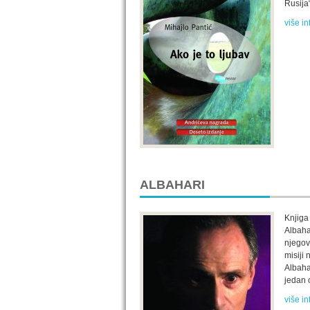
Rusija
više in
ALBAHARI
Knjiga
Albaha
njegov
misiji 
Albaha
jedan 
više in