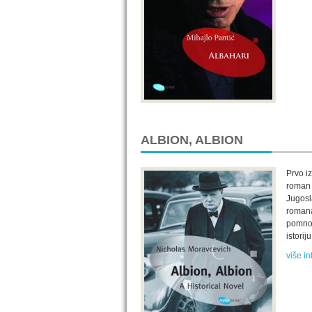
ALBION, ALBION
Prvo i
roman 
Jugosl
romana
pomnom
istori
više in