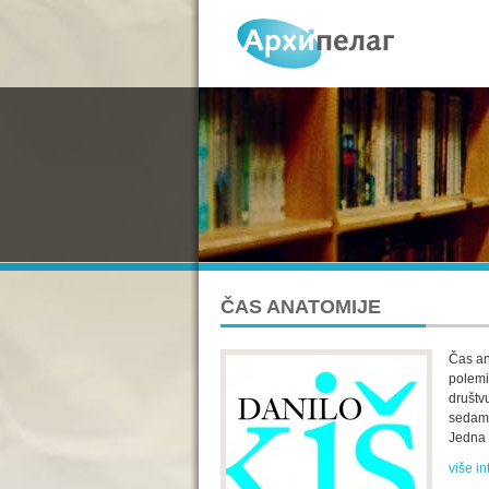
ČAS ANATOMIJE
Čas an
polemič
društv
sedamd
Jedna 
više in