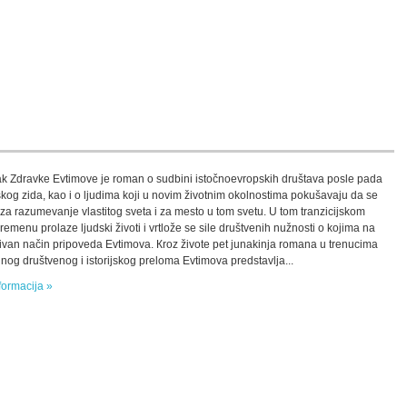
ak Zdravke Evtimove je roman o sudbini istočnoevropskih društava posle pada
skog zida, kao i o ljudima koji u novim životnim okolnostima pokušavaju da se
 za razumevanje vlastitog sveta i za mesto u tom svetu. U tom tranzicijskom
emenu prolaze ljudski životi i vrtlože se sile društvenih nužnosti o kojima na
ivan način pripoveda Evtimova. Кroz živote pet junakinja romana u trenucima
nog društvenog i istorijskog preloma Evtimova predstavlja...
formacija »