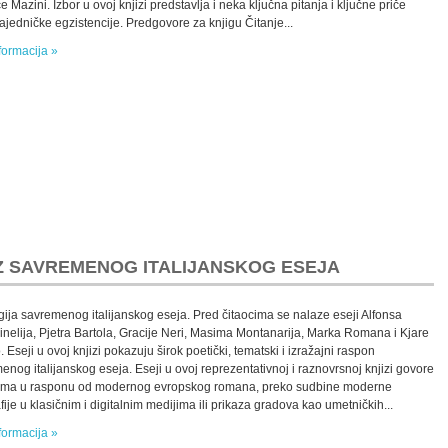
e Mazini. Izbor u ovoj knjizi predstavlja i neka ključna pitanja i ključne priče
ajedničke egzistencije. Predgovore za knjigu Čitanje...
formacija »
R IZ SAVREMENOG ITALIJANSKOG ESEJA
gija savremenog italijanskog eseja. Pred čitaocima se nalaze eseji Alfonsa
inelija, Pjetra Bartola, Gracije Neri, Masima Montanarija, Marka Romana i Kjare
. Eseji u ovoj knjizi pokazuju širok poetički, tematski i izražajni raspon
enog italijanskog eseja. Eseji u ovoj reprezentativnoj i raznovrsnoj knjizi govore
ma u rasponu od modernog evropskog romana, preko sudbine moderne
fije u klasičnim i digitalnim medijima ili prikaza gradova kao umetničkih...
formacija »