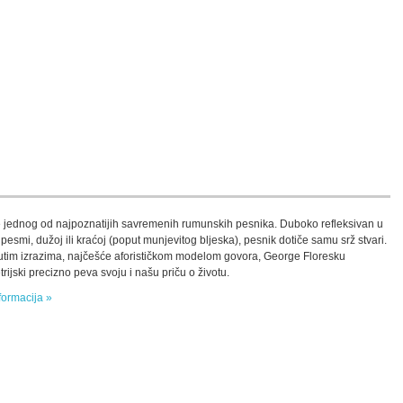
jednog od najpoznatijih savremenih rumunskih pesnika. Duboko refleksivan u
pesmi, dužoj ili kraćoj (poput munjevitog bljeska), pesnik dotiče samu srž stvari.
tim izrazima, najčešće aforističkom modelom govora, George Floresku
rijski precizno peva svoju i našu priču o životu.
formacija »