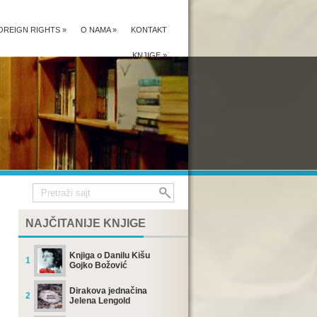
OREIGN RIGHTS
»
O NAMA
»
KONTAKT
KNJIGE
»
NAJČITANIJE KNJIGE
Knjiga o Danilu Kišu
1
Gojko Božović
Dirakova jednačina
2
Jelena Lengold