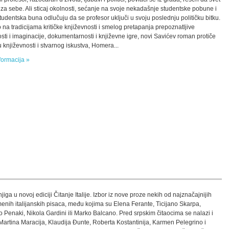
 iza sebe. Ali sticaj okolnosti, sećanje na svoje nekadašnje studentske pobune i
tudentska buna odlučuju da se profesor uključi u svoju poslednju političku bitku.
 na tradicijama kritičke književnosti i smelog pretapanja prepoznatljive
osti i imaginacije, dokumentarnosti i književne igre, novi Savićev roman protiče
 književnosti i stvarnog iskustva, Homera...
formacija »
jiga u novoj ediciji Čitanje Italije. Izbor iz nove proze nekih od najznačajnijih
enih italijanskih pisaca, među kojima su Elena Ferante, Ticijano Skarpa,
o Penaki, Nikola Gardini ili Marko Balcano. Pred srpskim čitaocima se nalazi i
Martina Maracija, Klaudija Đunte, Roberta Kostantinija, Karmen Pelegrino i