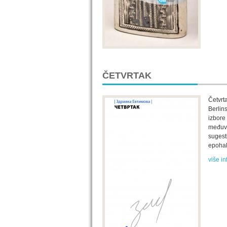
ČETVRTAK
Četvrt
Berlin
izbore
međuvr
sugest
epohal
više in