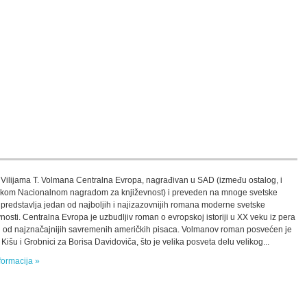
 Vilijama T. Volmana Centralna Evropa, nagrađivan u SAD (između ostalog, i
kom Nacionalnom nagradom za književnost) i preveden na mnoge svetske
, predstavlja jedan od najboljih i najizazovnijih romana moderne svetske
vnosti. Centralna Evropa je uzbudljiv roman o evropskoj istoriji u XX veku iz pera
 od najznačajnijih savremenih američkih pisaca. Volmanov roman posvećen je
Kišu i Grobnici za Borisa Davidoviča, što je velika posveta delu velikog...
formacija »