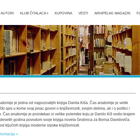
AUTORI
KLUB ČITALACA
»
KUPOVINA
VESTI
ARHIPELAG MAGAZIN
F
atomije je jedna od najpoznatijih knjiga Danila Kiša. Čas anatomije je veliki
ki spis u kome ovaj pisac govori o književnosti, svojim delima, ali i o politici i
u. Čas anatomije je proistekao iz velike polemike koju je Danilo Kiš vodio krajem
esetih godina povodom svoje knjiga novela Grobnica za Borisa Davidoviča.
od ključnih knjiga moderne srpske književnosti.
formacija »