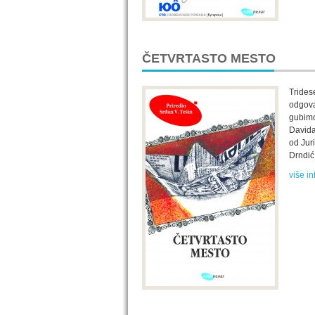
ČETVRTASTO MESTO
Tridese
odgova
gubimo
Davida
od Jur
Drndić
više in