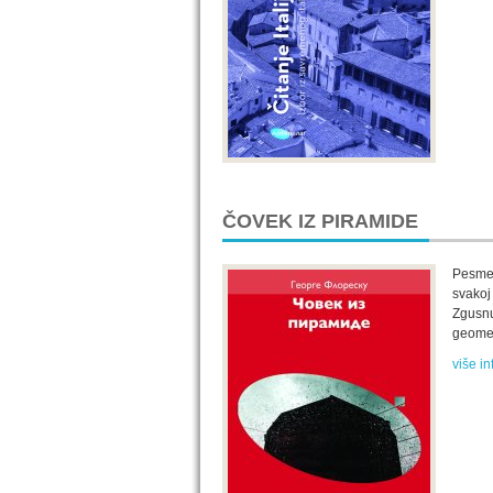
ČOVEK IZ PIRAMIDE
Pesme 
svakoj 
Zgusnu
geomet
više in