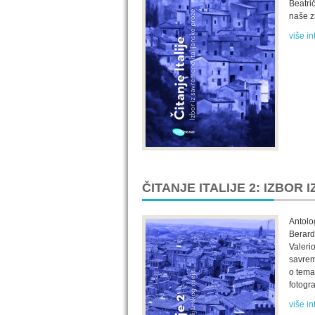
Beatrič
naše z
više in
ČITANJE ITALIJE 2: IZBO
Antolo
Berard
Valerio
savrem
o tema
fotogra
više in