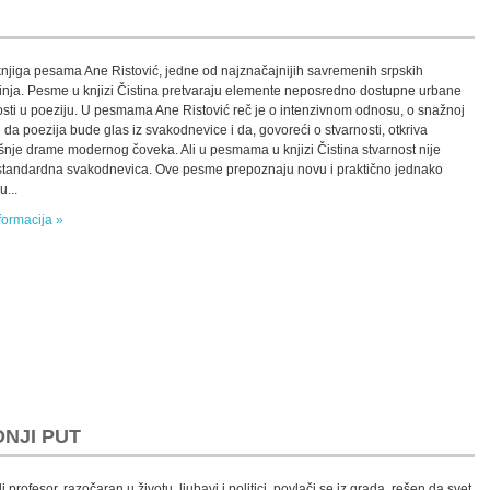
njiga pesama Ane Ristović, jedne od najznačajnijih savremenih srpskih
inja. Pesme u knjizi Čistina pretvaraju elemente neposredno dostupne urbane
osti u poeziju. U pesmama Ane Ristović reč je o intenzivnom odnosu, o snažnoj
 da poezija bude glas iz svakodnevice i da, govoreći o stvarnosti, otkriva
šnje drame modernog čoveka. Ali u pesmama u knjizi Čistina stvarnost nije
tandardna svakodnevica. Ove pesme prepoznaju novu i praktično jednako
u...
formacija »
NJI PUT
i profesor, razočaran u životu, ljubavi i politici, povlači se iz grada, rešen da svet