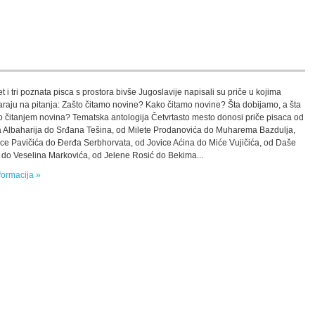
t i tri poznata pisca s prostora bivše Jugoslavije napisali su priče u kojima
raju na pitanja: Zašto čitamo novine? Kako čitamo novine? Šta dobijamo, a šta
 čitanjem novina? Tematska antologija Četvrtasto mesto donosi priče pisaca od
 Albaharija do Srđana Tešina, od Milete Prodanovića do Muharema Bazdulja,
ice Pavičića do Đerđa Serbhorvata, od Jovice Aćina do Miće Vujičića, od Daše
 do Veselina Markovića, od Jelene Rosić do Bekima...
formacija »