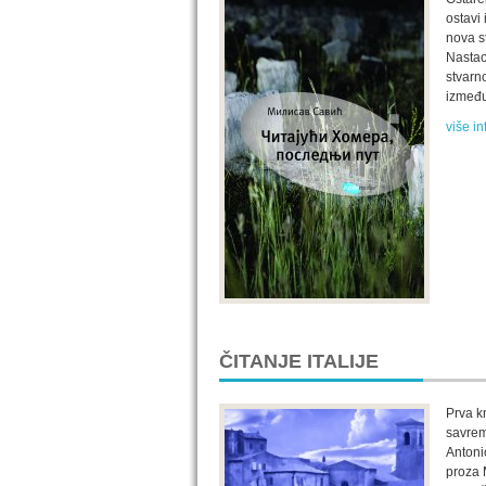
ostavi
nova s
Nastao
stvarn
između
više in
ČITANJE ITALIJE
Prva kn
savrem
Antoni
proza 