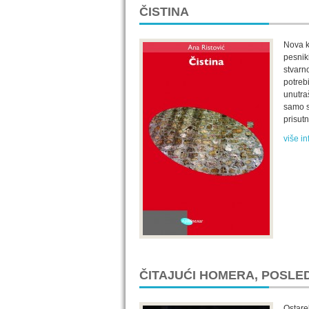
ČISTINA
Nova k
pesnik
stvarn
potrebi
unutra
samo s
prisutn
više in
ČITAJUĆI HOMERA, POSLED
Ostarel