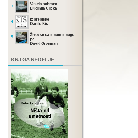
Vesela sahrana
3
Ljudmila Ulicka
Iz prepiske
4
Danilo Kiš
Život se sa mnom mnogo
5
po...
David Grosman
KNJIGA NEDELJE