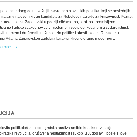
 pesama jednog od najvažnijih savremenih svetskih pesnika, koji se poslednjih
 nalazi u najužem krugu kandidata za Nobelovu nagradu za književnost. Poznat
rhunski esejist, Zagajevski u poeziji oličava tiho, suptilno i promišljeno
itivanje ljudske svakodnevice u modernom svetu oblikovanom u sudaru istinskih
ih namera i društvenih nužnosti, zla politike i obesti istorije. Taj sudar u
a Adama Zagajevskog zadobija karakter ključne drame modernog...
formacija »
UCIJA
lovita politikološka i istoriografska analiza antibirokratske revolucije.
okratska revolucija, društvena nestabilnost i sukobi u Jugoslaviji posle Titove