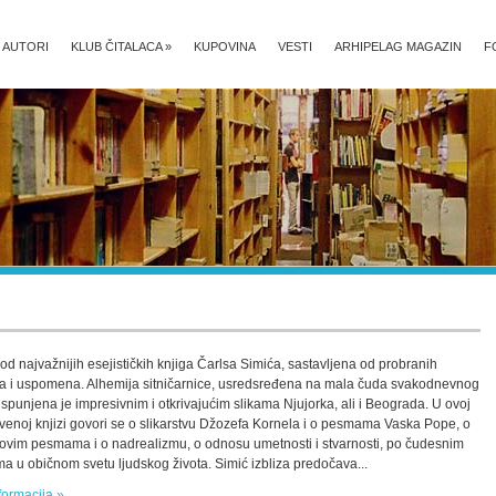
AUTORI
KLUB ČITALACA
»
KUPOVINA
VESTI
ARHIPELAG MAGAZIN
F
od najvažnijih esejističkih knjiga Čarlsa Simića, sastavljena od probranih
a i uspomena. Alhemija sitničarnice, usredsređena na mala čuda svakodnevnog
 ispunjena je impresivnim i otkrivajućim slikama Njujorka, ali i Beograda. U ovoj
tvenoj knjizi govori se o slikarstvu Džozefa Kornela i o pesmama Vaska Pope, o
ovim pesmama i o nadrealizmu, o odnosu umetnosti i stvarnosti, po čudesnim
ima u običnom svetu ljudskog života. Simić izbliza predočava...
formacija »