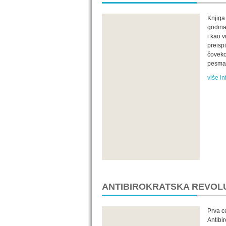
Knjiga
godina
i kao v
preisp
čovekov
pesmam
više in
ANTIBIROKRATSKA REVOL
Prva ce
Antibir