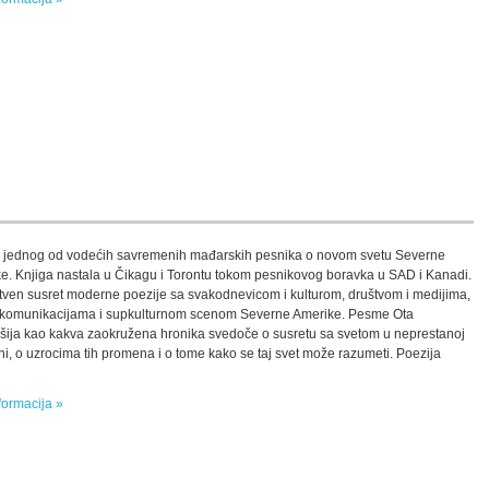
i jednog od vodećih savremenih mađarskih pesnika o novom svetu Severne
e. Knjiga nastala u Čikagu i Torontu tokom pesnikovog boravka u SAD i Kanadi.
tven susret moderne poezije sa svakodnevicom i kulturom, društvom i medijima,
komunikacijama i supkulturnom scenom Severne Amerike. Pesme Ota
šija kao kakva zaokružena hronika svedoče o susretu sa svetom u neprestanoj
i, o uzrocima tih promena i o tome kako se taj svet može razumeti. Poezija
formacija »