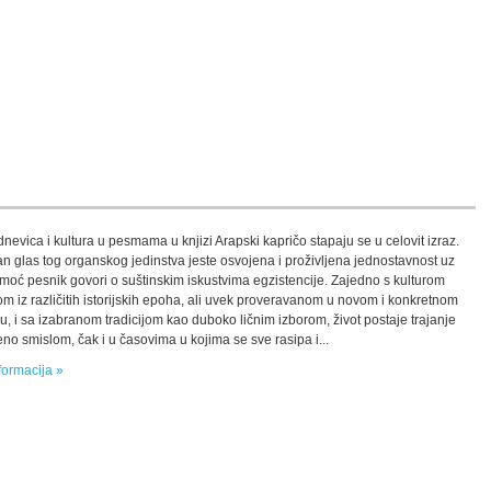
nevica i kultura u pesmama u knjizi Arapski kapričo stapaju se u celovit izraz.
an glas tog organskog jedinstva jeste osvojena i proživljena jednostavnost uz
omoć pesnik govori o suštinskim iskustvima egzistencije. Zajedno s kulturom
om iz različitih istorijskih epoha, ali uvek proveravanom u novom i konkretnom
ku, i sa izabranom tradicijom kao duboko ličnim izborom, život postaje trajanje
eno smislom, čak i u časovima u kojima se sve rasipa i...
formacija »