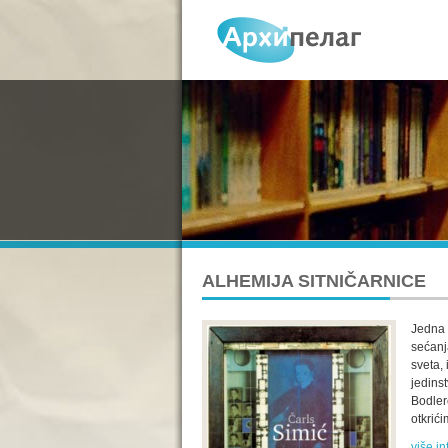
ALHEMIJA SITNIČARNICE
Jedna 
sećanj
sveta,
jedins
Bodler
otkrić
više in