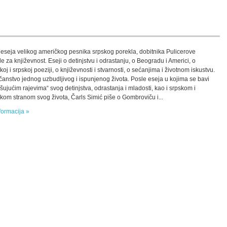
 eseja velikog američkog pesnika srpskog porekla, dobitnika Pulicerove
e za književnost. Eseji o detinjstvu i odrastanju, o Beogradu i Americi, o
oj i srpskoj poeziji, o književnosti i stvarnosti, o sećanjima i životnom iskustvu.
anstvo jednog uzbudljivog i ispunjenog života. Posle eseja u kojima se bavi
ašujućim rajevima“ svog detinjstva, odrastanja i mladosti, kao i srpskom i
kom stranom svog života, Čarls Simić piše o Gombroviču i...
formacija »