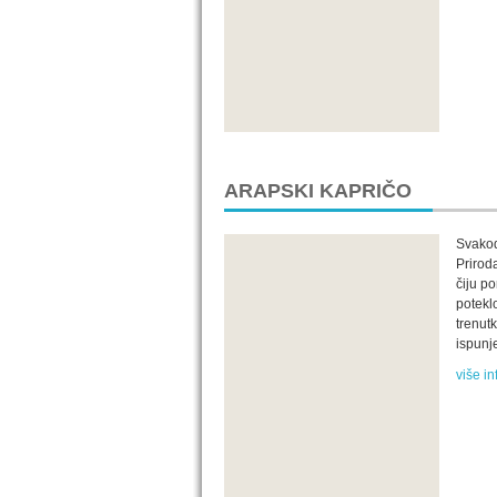
ARAPSKI KAPRIČO
Svakod
Prirod
čiju p
potekl
trenut
ispunj
više in