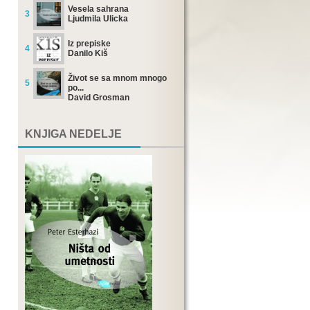
Vesela sahrana
3
Ljudmila Ulicka
Iz prepiske
4
Danilo Kiš
Život se sa mnom mnogo
5
po...
David Grosman
KNJIGA NEDELJE