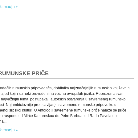
formacija »
RUMUNSKE PRIČE
vodećih rumunskih pripovedača, dobitnika najznačajnijih rumunskih književnih
a, od kojih su neki prevedeni na većinu evropskih jezika. Reprezentativan
 najvažnijih tema, postupaka i autorskih ostvarenja u savremenoj rumunskoj
eci. Najambicioznije predstavljanje savremene rumunske pripovetke u
enoj srpskoj kulturi. U Antologiji savremene rumunske priče nalaze se priče
 u rasponu od Mirče Kartareskua do Petre Barbua, od Radu Pavela do
a...
formacija »