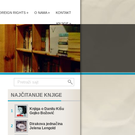
OREIGN RIGHTS
»
O NAMA
»
KONTAKT
KNJIGE
»
NAJČITANIJE KNJIGE
Knjiga o Danilu Kišu
1
Gojko Božović
Dirakova jednačina
2
Jelena Lengold