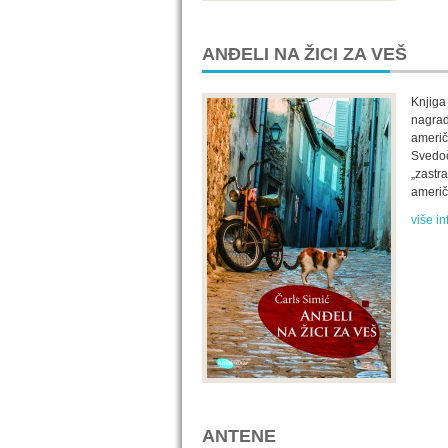
ANĐELI NA ŽICI ZA VEŠ
Knjiga
nagrad
američk
Svedoč
„zastr
američ
više in
ANTENE