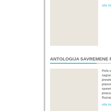
više in
ANTOLOGIJA SAVREMENE 
Priče 
nagrad
presek
pripov
savrem
pisaca
Razvan
više in