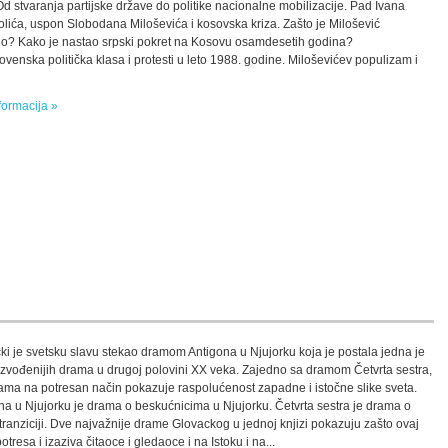
 Od stvaranja partijske države do politike nacionalne mobilizacije. Pad Ivana
lića, uspon Slobodana Miloševića i kosovska kriza. Zašto je Milošević
o? Kako je nastao srpski pokret na Kosovu osamdesetih godina?
ovenska politička klasa i protesti u leto 1988. godine. Miloševićev populizam i
formacija »
ki je svetsku slavu stekao dramom Antigona u Njujorku koja je postala jedna je
izvođenijih drama u drugoj polovini XX veka. Zajedno sa dramom Četvrta sestra,
ama na potresan način pokazuje raspolućenost zapadne i istočne slike sveta.
na u Njujorku je drama o beskućnicima u Njujorku. Četvrta sestra je drama o
 tranziciji. Dve najvažnije drame Glovackog u jednoj knjizi pokazuju zašto ovaj
otresa i izaziva čitaoce i gledaoce i na Istoku i na...