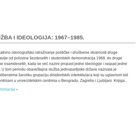
BA I IDEOLOGIJA: 1967–1985.
tivno istoriografsko istraživanje političke i društvene stvarnosti druge
avije od polovine šezdesetih i studentskih demonstracija 1968. do druge
ne osamdesetih, kada se već nazire propast jedne ideologije i raspad jedne
. U tom periodu obaveštajna služba jednopartijske države nazivala je
liberalima šaroliku grupaciju disidentskih intelektulaca koji su uglavnom bili
ntrisani u unverzitetskim centrima u Beogradu, Zagrebu i Ljubljani. Knjiga...
formacija »