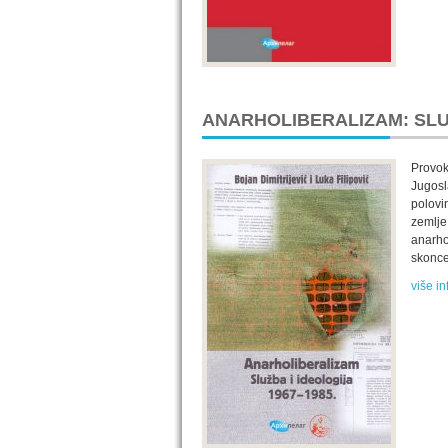
ANARHOLIBERALIZAM: SLUŽ
Provoka
Jugosl
polovi
zemlje
anarho
skonce
više in