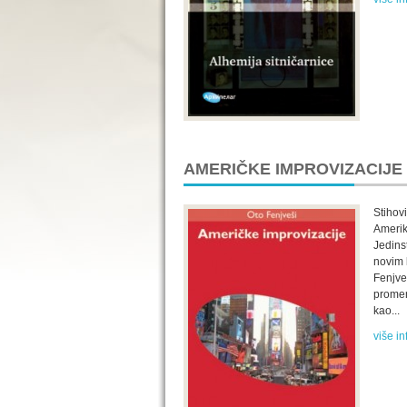
AMERIČKE IMPROVIZACIJE
Stihov
Amerik
Jedins
novim 
Fenjve
promen
kao...
više in