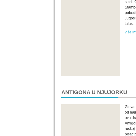
smrti.
Stambo
pobedi
Jugosl
talas...
više in
ANTIGONA U NJUJORKU
Glovac
od naj
ova dr
Antigo
ruskoj
pisac p