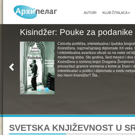
AUTORI
KLUB ČITALACA
»
Kisindžer: Pouke za podanike 
Celovita politička, intelektualna i ljudska biogra
Kisindžera, najznačajnijeg diplomate XX veka. 
i intelektualna avantura uticali su na neke od k
modernog doba. Sto godina, šest meseci i dva 
Kisindžera u izvrsnoj knjizi Dragana Živojinovića
prevazilazi granice vremena u kome je živeo i 
intelektualac u politici i diplomata u svetu netrpe
bio Henri Kisindžer? Šta...
SVETSKA KNJIŽEVNOST U SR