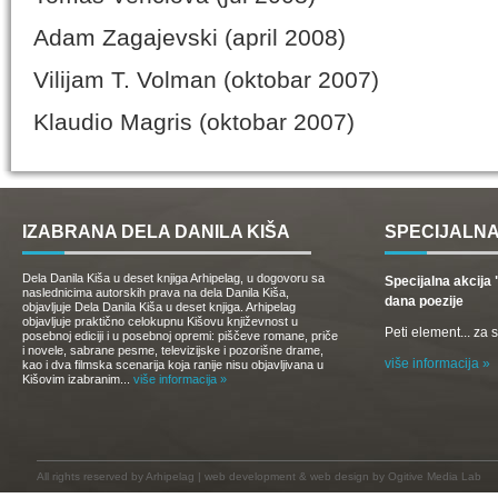
Adam Zagajevski (april 2008)
Vilijam T. Volman (oktobar 2007)
Klaudio Magris (oktobar 2007)
IZABRANA DELA DANILA KIŠA
SPECIJALNA
Dela Danila Kiša u deset knjiga Arhipelag, u dogovoru sa
Specijalna akcij
naslednicima autorskih prava na dela Danila Kiša,
dana poezije
objavljuje Dela Danila Kiša u deset knjiga. Arhipelag
objavljuje praktično celokupnu Kišovu književnost u
Peti element... za
posebnoj ediciji i u posebnoj opremi: piščeve romane, priče
i novele, sabrane pesme, televizijske i pozorišne drame,
više informacija »
kao i dva filmska scenarija koja ranije nisu objavljivana u
Kišovim izabranim...
više informacija »
All rights reserved by
Arhipelag
|
web development
&
web design
by Ogitive Media Lab