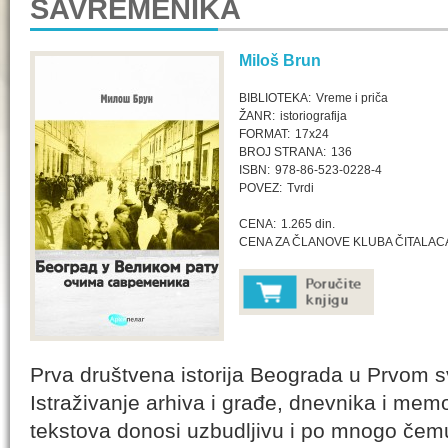
SAVREMENIKA
Miloš Brun
BIBLIOTEKA:
Vreme i priča
ŽANR:
istoriografija
FORMAT:
17x24
BROJ STRANA:
136
ISBN:
978-86-523-0228-4
POVEZ:
Tvrdi
CENA:
1.265 din.
CENA ZA ČLANOVE KLUBA ČITALAC
Prva društvena istorija Beograda u Prvom s
Istraživanje arhiva i građe, dnevnika i memo
tekstova donosi uzbudljivu i po mnogo čemu