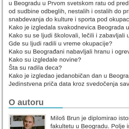
u Beogradu u Prvom svetskom ratu od predr
od sudbine odbeglih, nestalih i ostalih do pr
snabdevanja do kulture i sporta pod okupac
Kako je izgledala svakodnevica Beograda u
Kako su se ljudi školovali, lečili i zabavljal
Gde su ljudi radili u vreme okupacije?
Kako su Beograđani nabavljali hranu i ogre
Kako su izgledale novine?
Šta su radila deca?
Kako je izgledao jedanobičan dan u Beogr
Jedinstvena priča data kroz svedočenja sa
O autoru
Miloš Brun je diplomirao ist
fakultetu u Beogradu. Polje 