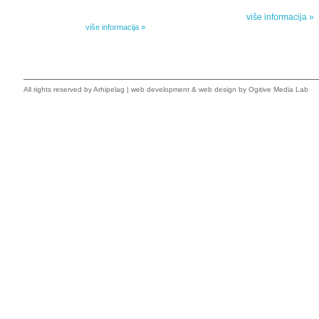
i novele, sabrane pesme, televizijske i pozorišne drame,
više informacija »
kao i dva filmska scenarija koja ranije nisu objavljivana u
Kišovim izabranim...
više informacija »
All rights reserved by
Arhipelag
|
web development
&
web design
by Ogitive Media Lab