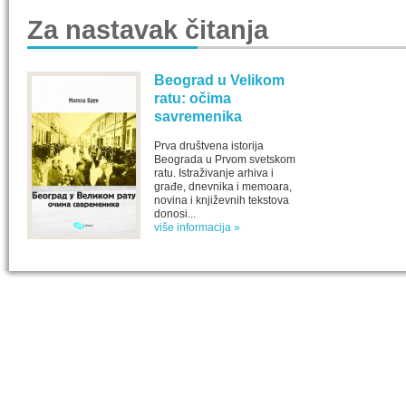
Za nastavak čitanja
Beograd u Velikom
ratu: očima
savremenika
Prva društvena istorija
Beograda u Prvom svetskom
ratu. Istraživanje arhiva i
građe, dnevnika i memoara,
novina i književnih tekstova
donosi...
više informacija »
IZABRANA DELA DANILA KIŠA
SPECIJALNA
Dela Danila Kiša u deset knjiga Arhipelag, u dogovoru sa
Specijalna akcij
naslednicima autorskih prava na dela Danila Kiša,
dana poezije
objavljuje Dela Danila Kiša u deset knjiga. Arhipelag
objavljuje praktično celokupnu Kišovu književnost u
Peti element... za
posebnoj ediciji i u posebnoj opremi: piščeve romane, priče