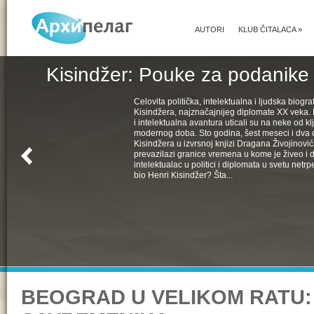
AUTORI
KLUB ČITALACA
»
Kisindžer: Pouke za podanike 
Celovita politička, intelektualna i ljudska biogra
Kisindžera, najznačajnijeg diplomate XX veka. 
i intelektualna avantura uticali su na neke od k
modernog doba. Sto godina, šest meseci i dva 
Kisindžera u izvrsnoj knjizi Dragana Živojinovića
prevazilazi granice vremena u kome je živeo i 
intelektualac u politici i diplomata u svetu netrpe
bio Henri Kisindžer? Šta...
BEOGRAD U VELIKOM RATU: