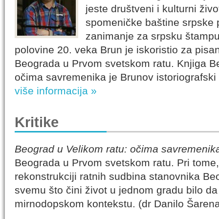
jeste društveni i kulturni ži
spomeničke baštine srpske p
zanimanje za srpsku štampu 
polovine 20. veka Brun je iskoristio za pisan
Beograda u Prvom svetskom ratu. Knjiga Be
očima savremenika je Brunov istoriografski
više informacija »
Kritike
Beograd u Velikom ratu: očima savremenik
Beograda u Prvom svetskom ratu. Pri tome, n
rekonstrukciji ratnih sudbina stanovnika Be
svemu što čini život u jednom gradu bilo da 
mirnodopskom kontekstu. (dr Danilo Šaren