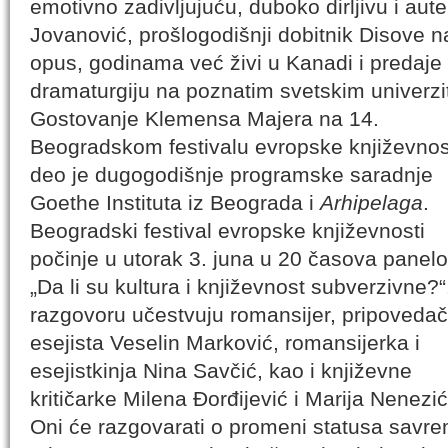
emotivno zadivljujuću, duboko dirljivu i aut
Jovanović, prošlogodišnji dobitnik Disove 
opus, godinama već živi u Kanadi i predaje f
dramaturgiju na poznatim svetskim univerzi
Gostovanje Klemensa Majera na 14.
Beogradskom festivalu evropske književnos
deo je dugogodišnje programske saradnje
Goethe Instituta iz Beograda i
Arhipelaga
.
Beogradski festival evropske književnosti
počinje u utorak 3. juna u 20 časova panel
„Da li su kultura i književnost subverzivne?“
razgovoru učestvuju romansijer, pripovedač
esejista Veselin Marković, romansijerka i
esejistkinja Nina Savčić, kao i književne
kritičarke Milena Đorđijević i Marija Nenezić
Oni će razgovarati o promeni statusa savrem