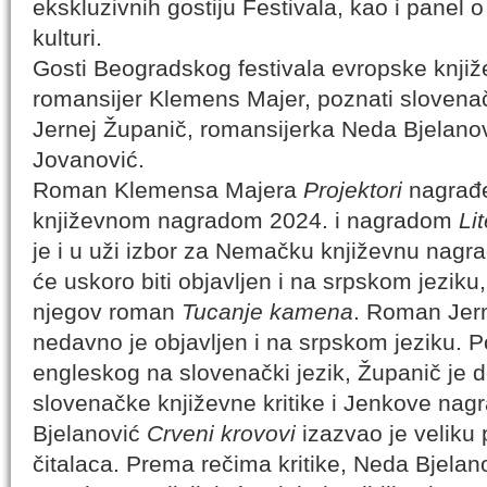
ekskluzivnih gostiju Festivala, kao i panel 
kulturi.
Gosti Beogradskog festivala evropske knji
romansijer Klemens Majer, poznati slovenač
Jernej Županič, romansijerka Neda Bjelano
Jovanović.
Roman Klemensa Majera
Projektori
nagrađe
književnom nagradom 2024. i nagradom
Li
je i u uži izbor za Nemačku književnu nag
će uskoro biti objavljen i na srpskom jeziku
njegov roman
Tucanje kamena
. Roman Jer
nedavno je objavljen i na srpskom jeziku. P
engleskog na slovenački jezik, Županič je 
slovenačke književne kritike i Jenkove na
Bjelanović
Crveni krovovi
izazvao je veliku p
čitalaca. Prema rečima kritike, Neda Bjelano