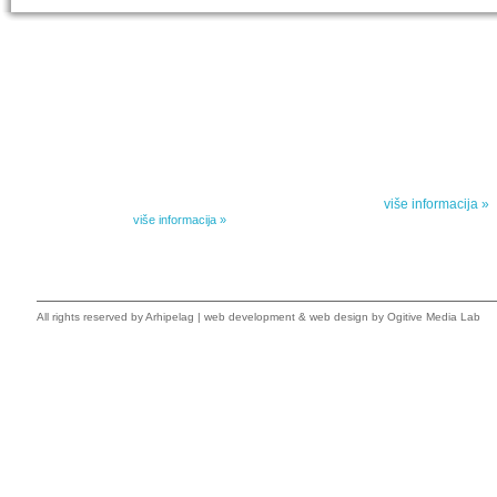
IZABRANA DELA DANILA KIŠA
SPECIJALNA
Dela Danila Kiša u deset knjiga Arhipelag, u dogovoru sa
Specijalna akcij
naslednicima autorskih prava na dela Danila Kiša,
dana poezije
objavljuje Dela Danila Kiša u deset knjiga. Arhipelag
objavljuje praktično celokupnu Kišovu književnost u
Peti element... za
posebnoj ediciji i u posebnoj opremi: piščeve romane, priče
i novele, sabrane pesme, televizijske i pozorišne drame,
više informacija »
kao i dva filmska scenarija koja ranije nisu objavljivana u
Kišovim izabranim...
više informacija »
All rights reserved by
Arhipelag
|
web development
&
web design
by Ogitive Media Lab