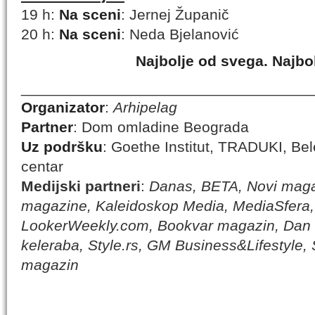
19 h:
Na sceni
: Jernej Županič
20 h:
Na sceni
: Neda Bjelanović
Najbolje od svega. Najbol
__________________________________
Organizator
:
Arhipelag
Partner
: Dom omladine Beograda
Uz podršku
: Goethe Institut, TRADUKI, Bel
centar
Medijski partneri
:
Danas, BETA, Novi magaz
magazine, Kaleidoskop Media, MediaSfera, 
LookerWeekly.com, Bookvar magazin, Dan
keleraba, Style.rs, GM Business&Lifestyle, 
magazin