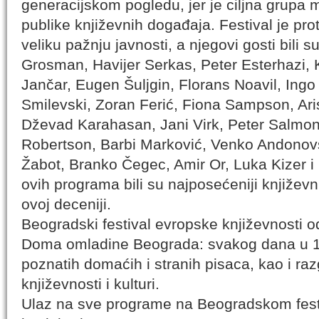
generacijskom pogledu, jer je ciljna grupa
publike književnih događaja. Festival je pro
veliku pažnju javnosti, a njegovi gosti bili 
Grosman, Havijer Serkas, Peter Esterhazi, 
Jančar, Eugen Šuljgin, Florans Noavil, Ingo 
Smilevski, Zoran Ferić, Fiona Sampson, Aris
Dževad Karahasan, Jani Virk, Peter Salmon,
Robertson, Barbi Marković, Venko Andonov
Žabot, Branko Čegec, Amir Or, Luka Kizer i 
ovih programa bili su najposećeniji književ
ovoj deceniji.
Beogradski festival evropske književnosti 
Doma omladine Beograda: svakog dana u 19
poznatih domaćih i stranih pisaca, kao i ra
književnosti i kulturi.
Ulaz na sve programe na Beogradskom festi