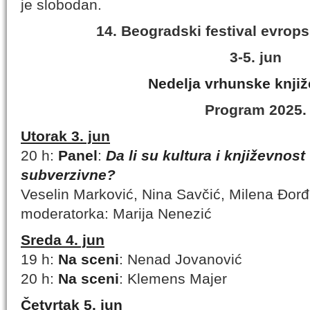
je slobodan.
14. Beogradski festival evrops
3-5. jun
Nedelja vrhunske knjiž
Program 2025.
Utorak 3. jun
20 h:
Panel
:
Da li su kultura i književnost
subverzivne?
Veselin Marković, Nina Savčić, Milena Đorđi
moderatorka: Marija Nenezić
Sreda 4. jun
19 h:
Na sceni
: Nenad Jovanović
20 h:
Na sceni
: Klemens Majer
Četvrtak 5. jun