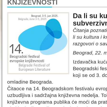
KNJIŽEVNOSTI
Da li su k
subverziv
Čitanja poznat
li su kultura i
razgovori o sa
Beograd, 22. 
Izdavačka ku
Beogradski fes
koji se od 3. 
omladine Beograda.
Čitaoce na 14. Beogradskom festivalu evro
uzbudljiva i sadržajna književna nedelja. T
književna programa publika će moći da prati