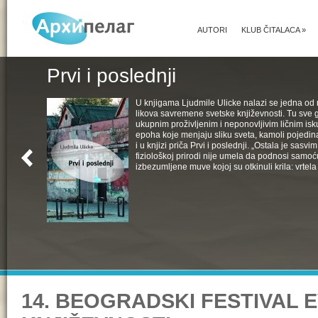
AUTORI
KLUB ČITALACA
»
Prvi i poslednji
U knjigama Ljudmile Ulicke nalazi se jedna od 
likova savremene svetske književnosti. Tu sve 
ukupnim proživljenim i neponovljivim ličnim isk
epoha koje menjaju sliku sveta, kamoli pojedin
i u knjizi priča Prvi i poslednji. „Ostala je sasv
fiziološkoj prirodi nije umela da podnosi samoć
izbezumljene muve kojoj su otkinuli krila: vrtela 
14. BEOGRADSKI FESTIVAL