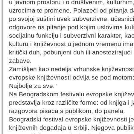
u javnom prostoru i o društvenim, kulturnim
uzrocima te promene. Polazeći od pitanja da 
po svojoj suštini uvek subverzivne, učesnic
odgovore na pitanje pod kojim uslovima kult
socijalnu funkciju i subverzivni karakter, k
kulturu i književnost u jednom vremenu ima č
kritički duh, pobunjeni duh ili anestezirajuć
zabave.
Zamišljen kao nedelja vrhunske književnosti
evropske književnosti odvija se pod motom:
Najbolje za sve.“
Na Beogradskom festivalu evropske književ
predstavlja kroz različite forme: od knjiga i 
razgovora pisaca s publikom, do panela.
Beogradski festival evropske književnosti j
književnih događaja u Srbiji. Njegova publik