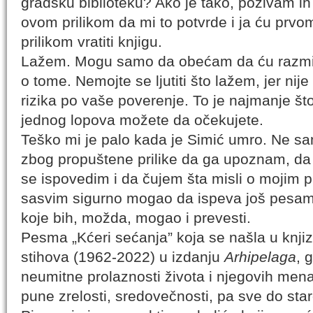
gradsku biblioteku? Ako je tako, pozivam ih
ovom prilikom da mi to potvrde i ja ću prvo
prilikom vratiti knjigu.
Lažem. Mogu samo da obećam da ću razmis
o tome. Nemojte se ljutiti što lažem, jer nije 
rizika po vaše poverenje. To je najmanje št
jednog lopova možete da očekujete.
Teško mi je palo kada je Simić umro. Ne s
zbog propuštene prilike da ga upoznam, d
se ispovedim i da čujem šta misli o mojim p
sasvim sigurno mogao da ispeva još pesama
koje bih, možda, mogao i prevesti.
Pesma „Kćeri sećanja” koja se našla u knjiz
stihova (1962-2022) u izdanju
Arhipelaga
, 
neumitne prolaznosti života i njegovih mena,
pune zrelosti, sredovečnosti, pa sve do star