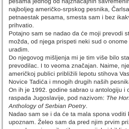
pesama jednog od najznačajnih savremenih
najboljeg američko-srpskog pesnika, Čarls
petnaestak pesama, smesta sam i bez ikak
prihvatio.
Potajno sam se nadao da će moji prevodi sti
možda, od njega prispeti neki sud o onom
uradim.
Do njegovog mišljenja mi je tim više bilo sta
prevodilac. I to veoma značajan. Naime, nj
američkoj publici približili lepotu stihova V
Novice Tadića i mnogih drugih naših pesnik
On ih je 1992. godine sabrao u antologiju i
raspada Jugoslavije, pod nazivom:
The Hor
Anthology of Serbian Poetry
.
Nadao sam se i da će ta mala spona voditi ka
upoznam. Želeo sam da pred njim prvim pr