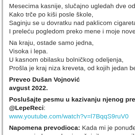
Mesecima kasnije, slučajno ugledah dve od
Kako trče po kiši posle škole,
Saginju se u dovratku nad paklicom cigaret
I preleću pogledom preko mene i moje nove
Na kraju, ostade samo jedna,
Visoka i lepa.
U kasnom obilasku bolničkog odeljenja,
Prošla je kraj niza kreveta, od kojih jedan 
Preveo Dušan Vojnović
avgust 2022.
Poslušajte pesmu u kazivanju njenog pre
@LepeReci
:
www.youtube.com/watch?v=l7BqqS9ruV0
Napomena prevodioca:
Kada mi je ponuđe