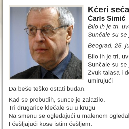
Kćeri seć
Čarls Simić
Bilo ih je tri, uv
Sunčale su se 
Beograd, 25. j
Bilo ih je tri, uv
Sunčale su se 
Zvuk talasa i d
umirujući
Da beše teško ostati budan.
Kad se probudih, sunce je zalazilo.
Tri drugarice klečale su u krugu
Na smenu se ogledajući u malenom ogleda
I češljajući kose istim češljem.