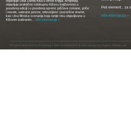
objavljuje Dela Danila Kiša u deset knjiga. Arhipelag
objavljuje praktično celokupnu Kišovu književnost u
Peti element... za
posebnoj ediciji i u posebnoj opremi: piščeve romane, priče
i novele, sabrane pesme, televizijske i pozorišne drame,
više informacija »
kao i dva filmska scenarija koja ranije nisu objavljivana u
Kišovim izabranim...
više informacija »
All rights reserved by
Arhipelag
|
web development
&
web design
by Ogitive Media Lab