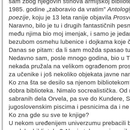
sam zbog njegovih stihova armijskoj bibliot
1985. godine „zaboravio da vratim”
Antolog
poezije
, koju je 13 leta ranije objavila
Prosv
Naravno, bilo je tu i drugih fantastičnih pes
među njima bio moj imenjak, i samo je je
bezubom osmehu lubenice i dojkama koje 
Danas se pitam: da li sam možda spasao tu
Nedavno sam, posle mnogo godina, bio u Tr
nekada pružala na velikom ograđenom prost
za učenike i još nekoliko objekata javne na
Ko zna šta se desilo sa njenom bibliotekom
dobra biblioteka. Nimalo socrealistička. Od 
sabranih dela Orvela, pa sve do Kundere, 
jugoslovenskim piscima i pesnicima da i ne
Ko zna gde su sve te knjige?
U nekom uređenijem univerzumu prebacili b