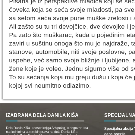
Pisana je iz perspektive mladića koji se seć
čoveka koja se seća svoje mladosti, pa sve d
sa setom seća svoje pune muške zrelosti i
Ali zašto su tu tri devojčice, dve devojke i 
Pa zato što muškarac, kada u pojedinim et
zaviri u suštinu onoga što mu je najdraže, 
stanove, automobile, niti svoje poslovne, p
uspehe, već samo svoje bližnje i ljubljene, 
žene koje je voleo. Jednu sigurno više od s
To su sećanja koja mu greju dušu i koja će 
kojoj svi neumitno odlazimo.
IZABRANA DELA DANILA KIŠA
SPECIJALNA
Dela Danila Kiša u deset knjiga Arhipelag, u dogovoru sa
Specijalna akcij
naslednicima autorskih prava na dela Danila Kiša,
dana poezije