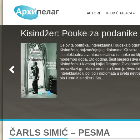
AUTORI
KLUB ČITALACA
»
Kisindžer: Pouke za podanike 
Celovita politička, intelektualna i ljudska biogra
Kisindžera, najznačajnijeg diplomate XX veka. 
i intelektualna avantura uticali su na neke od k
modernog doba. Sto godina, šest meseci i dva 
Kisindžera u izvrsnoj knjizi Dragana Živojinovića
prevazilazi granice vremena u kome je živeo i 
intelektualac u politici i diplomata u svetu netrpe
bio Henri Kisindžer? Šta...
ČARLS SIMIĆ – PESMA