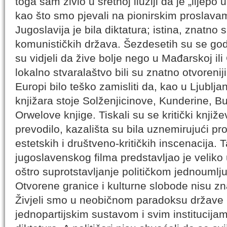
toga sam živio u sretnoj iluziji da je „lijepo
kao što smo pjevali na pionirskim proslava
Jugoslavija je bila diktatura; istina, znatno
komunističkih država. Šezdesetih su se godin
su vidjeli da žive bolje nego u Mađarskoj ili 
lokalno stvaralaštvo bili su znatno otvoreniji
Europi bilo teško zamisliti da, kao u Ljubljan
knjižara stoje Solženjicinove, Kunderine, B
Orwelove knjige. Tiskali su se kritički knji
prevodilo, kazališta su bila uznemirujući pr
estetskih i društveno-kritičkih inscenacija. T
jugoslavenskog filma predstavljao je veliko
oštro suprotstavljanje političkom jednoumlju
Otvorene granice i kulturne slobode nisu zna
Živjeli smo u neobičnom paradoksu države 
jednopartijskim sustavom i svim institucij