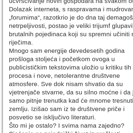
učvršćivanje novih gospodara na svakom o
Dolazak interneta, s raspravama i mudrova
„forumima“, razotkrio je do dna taj demagoš
netrpeljivosti, postao je veliki trijumf glup
brutalnih pojedinaca koji su spremni učinit
riječima.
Mnogo sam energije devedesetih godina
prošloga stoljeća i početkom ovoga u
publicističkim tekstovima uložio u kritiku tih
procesa i nove, netolerantne društvene
atmosfere. Sve dok nisam shvatio da su
vjetrenjače stvarne, da su silno moćne i da 
samo pitnje trenutka kad će mnome tresnut
zemlju. Izišao sam iz te društvene priče i
posvetio se isključivo literaturi.
Što mi je ostalo? I svima nama zajedno?