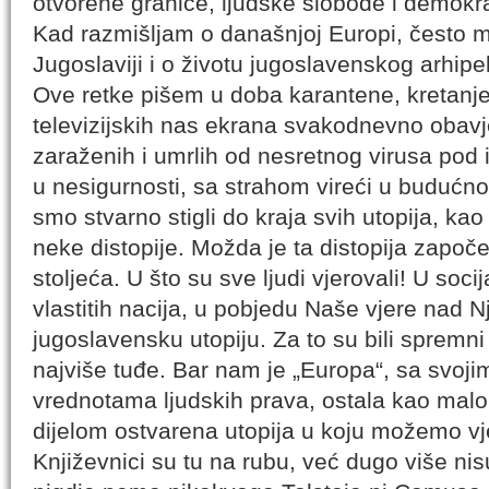
otvorene granice, ljudske slobode i demokra
Kad razmišljam o današnjoj Europi, često m
Jugoslaviji i o životu jugoslavenskog arhip
Ove retke pišem u doba karantene, kretanje
televizijskih nas ekrana svakodnevno obav
zaraženih i umrlih od nesretnog virusa po
u nesigurnosti, sa strahom vireći u budućno
smo stvarno stigli do kraja svih utopija, ka
neke distopije. Možda je ta distopija započ
stoljeća. U što su sve ljudi vjerovali! U socij
vlastitih nacija, u pobjedu Naše vjere nad 
jugoslavensku utopiju. Za to su bili spremni ž
najviše tuđe. Bar nam je „Europa“, sa svoj
vrednotama ljudskih prava, ostala kao malo
dijelom ostvarena utopija u koju možemo vje
Književnici su tu na rubu, već dugo više nis