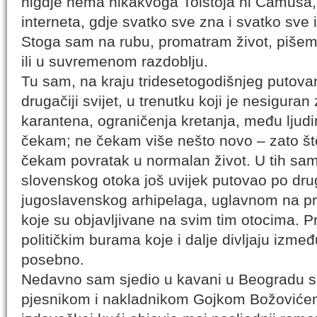
nigdje nema nikakvoga Tolstoja ni Camusa
interneta, gdje svatko sve zna i svatko sve 
Stoga sam na rubu, promatram život, pišem
ili u suvremenom razdoblju.
Tu sam, na kraju tridesetogodišnjeg putovan
drugačiji svijet, u trenutku koji je nesiguran
karantena, ograničenja kretanja, među lju
čekam; ne čekam više nešto novo – zato št
čekam povratak u normalan život. U tih sam
slovenskog otoka još uvijek putovao po dr
jugoslavenskog arhipelaga, uglavnom na pre
koje su objavljivane na svim tim otocima. P
političkim burama koje i dalje divljaju izme
posebno.
Nedavno sam sjedio u kavani u Beogradu s 
pjesnikom i nakladnikom Gojkom Božovićem, 