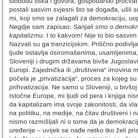
slobodu tiska i govora, gospodarski procvat
postali sasvim svjesni što se događa, ušli 
mi, koji smo se zalagali za demokraciju, uo
Negdje sam zapisao:
Sanjali smo o demokra
kapitalizmu
. I to kakvom! Nije to bio sasvim
Nazvali su ga tranzicijskim. Prilično podivl
ljude ostavlja osiromašenima, usamljenima
Sloveniji i drugim državama bivše Jugoslavij
Europi. Zajednička ili „društvena“ imovina mo
počela je „privatizacija“, proces za kojeg su 
prihvatizacija.
Ne samo u Sloveniji, u bivšoj 
Istočne Europe, mi ljudi od pera i knjiga ni
da kapitalizam ima svoje zakonitosti, da vla
na politiku, na medije, na čitav društveni i na
nismo razmišljali ni o tome da je demokraci
uređenje – uvijek se nađe netko tko želi pri