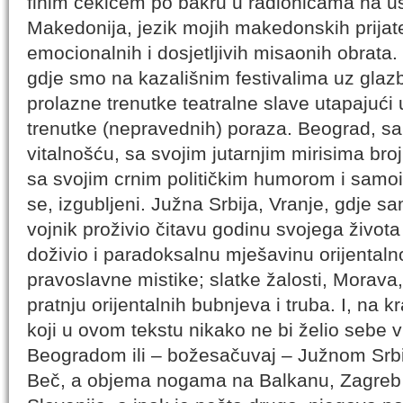
finim čekićem po bakru u radionicama na us
Makedonija, jezik mojih makedonskih prijate
emocionalnih i dosjetljivih misaonih obrata.
gdje smo na kazališnim festivalima uz glazb
prolazne trenutke teatralne slave utapajući 
trenutke (nepravednih) poraza. Beograd, 
vitalnošću, sa svojim jutarnjim mirisima bro
sa svojim crnim političkim humorom i samoir
se, izgubljeni. Južna Srbija, Vranje, gdje sa
vojnik proživio čitavu godinu svojega život
doživio i paradoksalnu mješavinu orijental
pravoslavne mistike; slatke žalosti, Morav
pratnju orijentalnih bubnjeva i truba. I, na kr
koji u ovom tekstu nikako ne bi želio sebe vid
Beogradom ili – božesačuvaj – Južnom Srbij
Beč, a objema nogama na Balkanu, Zagreb k