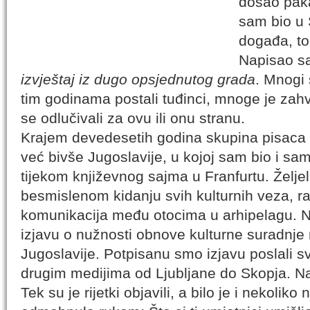
došao pak
sam bio u 
događa, to 
Napisao s
izvještaj iz dugo opsjednutog grada
. Mnogi s
tim godinama postali tuđinci, mnoge je zahv
se odlučivali za ovu ili onu stranu.
Krajem devedesetih godina skupina pisaca i
već bivše Jugoslavije, u kojoj sam bio i sam,
tijekom književnog sajma u Franfurtu. Željel
besmislenom kidanju svih kulturnih veza, 
komunikacija među otocima u arhipelagu. Na
izjavu o nužnosti obnove kulturne suradnje
Jugoslavije. Potpisanu smo izjavu poslali 
drugim medijima od Ljubljane do Skopja. Nai
Tek su je rijetki objavili, a bilo je i nekolik