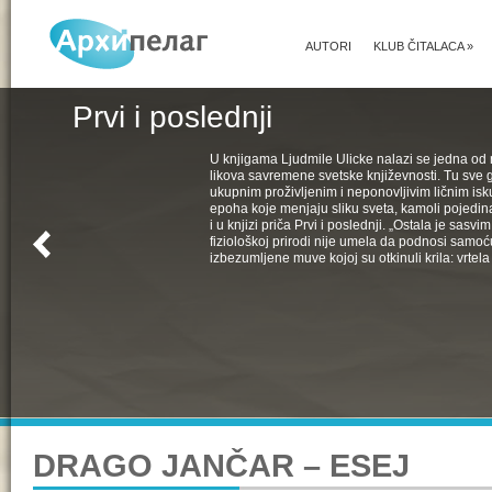
AUTORI
KLUB ČITALACA
»
Prvi i poslednji
U knjigama Ljudmile Ulicke nalazi se jedna od 
likova savremene svetske književnosti. Tu sve 
ukupnim proživljenim i neponovljivim ličnim isk
epoha koje menjaju sliku sveta, kamoli pojedin
i u knjizi priča Prvi i poslednji. „Ostala je sasv
fiziološkoj prirodi nije umela da podnosi samoć
izbezumljene muve kojoj su otkinuli krila: vrtela 
DRAGO JANČAR – ESEJ