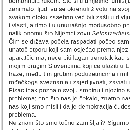
odmahnula rukom: Što si ti umjetnici umišlj
zanimalo, ljudi su se okrenuli životu na svoj
svakom otoku zasebno već bili zašli u divlj
i vlasti, a time i u unutrašnje međusobno po
nalik onomu što Nijemci zovu
Selbstzerflei
Čim se država počela raspadati počeo sam 
unatoč otporu koji sam osjećao prema njezi
aparatčicima, neće biti lagan trenutak kad
mojim dragim Slovencima koji će ulaziti u E
fraze, među tim grubim poduzetnicima i mi
rođačkoga sveznanja i zajedljivosti, zavisti i
Pisac ipak poznaje svoju sredinu i njezine sl
problema; ono što nas je čekalo, znatno nas
nas koji smo mislili da je demokracija čude
problema.
Ne znam što smo točno zamišljali? Sigurno