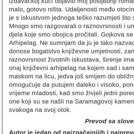
izdavačkoj kući objavio moj posljednji roman
malo, gotovo ništa. Udaljenosti među otoci
je s iskustvom jednoga teško razumjeti št
Mnogo smo razgovarali o raznovrsnosti i um
djela koje smo obojica pročitali. Gojkova s
Arhipelag. Ne sumnjam da ju je tako nazvao
donose bogatstvo književne umjetnosti, zanim
raznovrsnost životnih iskustava, širenje imag
onaj književni arhipelag na kojem sad i sam
maskom na licu, jedva još smijem do obližnj
omogućuje da putujem daleko i visoko, ponek
vrijeme mladosti, kad smo živjeli jedni pore
one koji su se našli na Saramagovoj kamenoj
svakoga na svoj otok.
Prevod sa slov
Autor je jedan od najznačajnijih i najpr