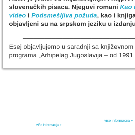
slovenačkih pisaca. Njegovi romani
Kao i
video
i
Podsmešljiva požuda
, kao i knjig
objavljeni su na srpskom jeziku u izdanj
_______________________________
Esej objavljujemo u saradnji sa književnom
programa „Arhipelag Jugoslavija – od 1991
IZABRANA DELA DANILA KIŠA
SPECIJALNA
Dela Danila Kiša u deset knjiga Arhipelag, u dogovoru sa
Specijalna akcij
naslednicima autorskih prava na dela Danila Kiša,
dana poezije
objavljuje Dela Danila Kiša u deset knjiga. Arhipelag
objavljuje praktično celokupnu Kišovu književnost u
Peti element... za
posebnoj ediciji i u posebnoj opremi: piščeve romane, priče
i novele, sabrane pesme, televizijske i pozorišne drame,
više informacija »
kao i dva filmska scenarija koja ranije nisu objavljivana u
Kišovim izabranim...
više informacija »