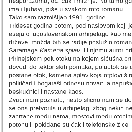
nesporazuma, da, čak i mržnje. No tamo gdj
ima i ljubavi, piše u svakom roto romanu.
Tako sam razmišljao 1991. godine.
Trideset godina potom, pod naslovom koji je
eseja o jugoslavenskom arhipelagu kao meta
države, možda bih se radije poslužio rom
Saramaga
Kamena splav
. U njemu autor pr
Pirinejskom poluotoku na kojem sićušna crt
dovodi do tektonskih pomaka, poluotok se o
postane otok, kamena splav koja otplovi š
političari i bogataši odnesu novac, a napuš
beskućnici i nastane kaos.
Zvuči nam poznato, nešto slično nam se do
se ona pretvorila u arhipelag, zbog nekih nev
zacrtane među nama, mostovi među otocima s
potonuli, pokidane su čak i telefonske žice i