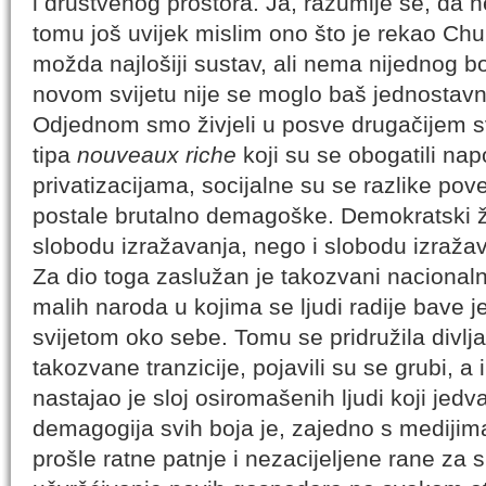
i društvenog prostora. Ja, razumije se, da n
tomu još uvijek mislim ono što je rekao Chur
možda najlošiji sustav, ali nema nijednog bo
novom svijetu nije se moglo baš jednostavn
Odjednom smo živjeli u posve drugačijem svij
tipa
nouveaux riche
koji su se obogatili na
privatizacijama, socijalne su se razlike pov
postale brutalno demagoške. Demokratski ž
slobodu izražavanja, nego i slobodu izražavan
Za dio toga zaslužan je takozvani nacionalni
malih naroda u kojima se ljudi radije bave 
svijetom oko sebe. Tomu se pridružila divlja 
takozvane tranzicije, pojavili su se grubi, a i 
nastajao je sloj osiromašenih ljudi koji jedva
demagogija svih boja je, zajedno s medijim
prošle ratne patnje i nezacijeljene rane za 