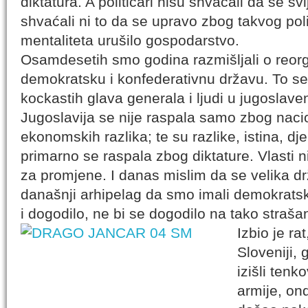
diktatura. A političari nisu shvaćali da se sv
shvaćali ni to da se upravo zbog takvog poli
mentaliteta urušilo gospodarstvo.
Osamdesetih smo godina razmišljali o reorga
demokratsku i konfederativnu državu. To se
kockastih glava generala i ljudi u jugoslav
Jugoslavija se nije raspala samo zbog nacio
ekonomskih razlika; te su razlike, istina, dj
primarno se raspala zbog diktature. Vlasti n
za promjene. I danas mislim da se velika dr
današnji arhipelag da smo imali demokratsk
i dogodilo, ne bi se dogodilo na tako straša
Izbio je rat
Sloveniji, 
izišli ten
armije, on