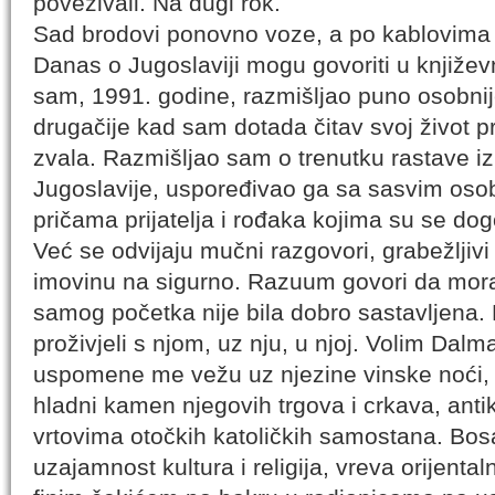
povezivali. Na dugi rok.
Sad brodovi ponovno voze, a po kablovima
Danas o Jugoslaviji mogu govoriti u knjiž
sam, 1991. godine, razmišljao puno osobnije
drugačije kad sam dotada čitav svoj život pr
zvala. Razmišljao sam o trenutku rastave i
Jugoslavije, uspoređivao ga sa sasvim osob
pričama prijatelja i rođaka kojima su se dogo
Već se odvijaju mučni razgovori, grabežljivi
imovinu na sigurno. Razuum govori da mora b
samog početka nije bila dobro sastavljena. 
proživjeli s njom, uz nju, u njoj. Volim Dalm
uspomene me vežu uz njezine vinske noći, 
hladni kamen njegovih trgova i crkava, antik
vrtovima otočkih katoličkih samostana. Bos
uzajamnost kultura i religija, vreva orijenta