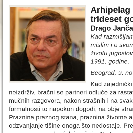
Arhipelag 
trideset g
Drago Janča
Kad razmišljam
mislim i o svom
životu jugoslo
1991. godine.
Beograd, 9. n
Kad zajednički
neizdrživ, bračni se partneri odluče za rast
mučnih razgovora, nakon strašnih i na svak
formalnosti to napokon dogodi, na obje stra
Praznina praznog stana, praznina životne a
odzvanjanje tišine onoga što nedostaje. Pr