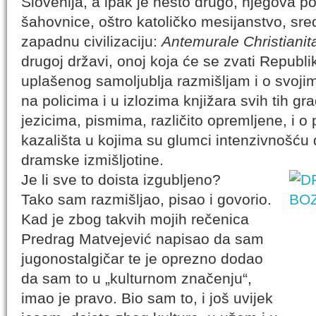
Slovenija, a ipak je nešto drugo, njegova p
šahovnice, oštro katoličko mesijanstvo, sred
zapadnu civilizaciju:
Antemurale Christianita
drugoj državi, onoj koja će se zvati Republ
uplašenog samoljublja razmišljam i o svoji
na policima i u izlozima knjižara svih tih gra
jezicima, pismima, različito opremljene, i o
kazališta u kojima su glumci intenzivnošću d
dramske izmišljotine.
Je li sve to doista izgubljeno?
Tako sam razmišljao, pisao i govorio.
Kad je zbog takvih mojih rečenica
Predrag Matvejević napisao da sam
jugonostalgičar te je oprezno dodao
da sam to u „kulturnom značenju“,
imao je pravo. Bio sam to, i još uvijek