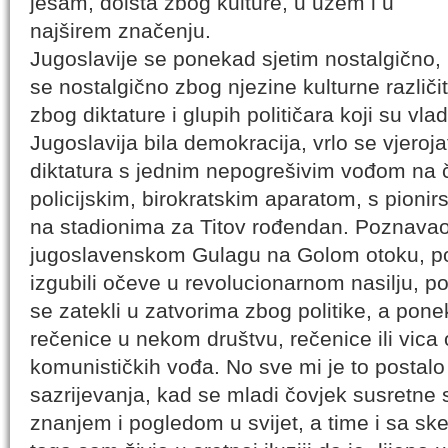
jesam, doista zbog kulture, u užem i u
najširem značenju.
Jugoslavije se ponekad sjetim nostalgično, 
se nostalgično zbog njezine kulturne različitos
zbog diktature i glupih političara koji su vla
Jugoslavija bila demokracija, vrlo se vjeroja
diktatura s jednim nepogrešivim vođom na če
policijskim, birokratskim aparatom, s pionir
na stadionima za Titov rođendan. Poznavao s
jugoslavenskom Gulagu na Golom otoku, p
izgubili očeve u revolucionarnom nasilju, p
se zatekli u zatvorima zbog politike, a po
rečenice u nekom društvu, rečenice ili vica 
komunističkih vođa. No sve mi je to postal
sazrijevanja, kad se mladi čovjek susretne 
znanjem i pogledom u svijet, a time i sa s