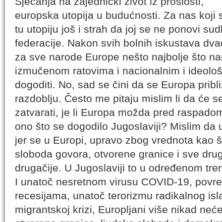
Sjećanja na zajednički život iz prošlosti,
europska utopija u budućnosti. Za nas koji s
tu utopiju još i strah da joj se ne ponovi s
federacije. Nakon svih bolnih iskustava dva
za sve narode Europe nešto najbolje što n
izmučenom ratovima i nacionalnim i ideol
dogoditi. No, sad se čini da se Europa pri
razdoblju. Često me pitaju mislim li da će 
zatvarati, je li Europa možda pred raspadom
ono što se dogodilo Jugoslaviji? Mislim da 
jer se u Europi, upravo zbog vrednota kao š
sloboda govora, otvorene granice i sve dru
drugačije. U Jugoslaviji to u određenom tre
I unatoč nesretnom virusu COVID-19, pov
recesijama, unatoč terorizmu radikalnog is
migrantskoj krizi, Europljani više nikad ne