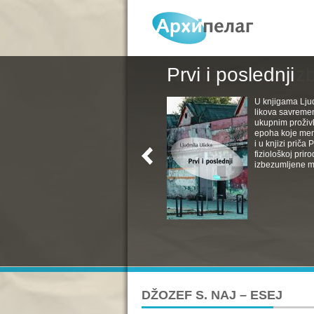
Prvi i poslednji
U knjigama Ljud
likova savremen
ukupnim proživl
epoha koje menj
i u knjizi priča
fiziološkoj pri
izbezumljene muv
DŽOZEF S. NAJ – ESEJ