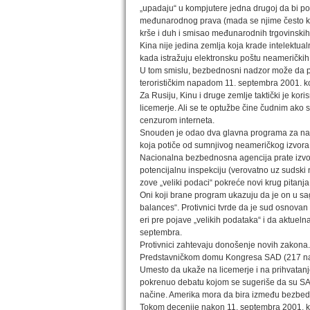
„upadaju“ u kompjutere jedna drugoj da bi pok
međunarodnog prava (mada se njime često krše
krše i duh i smisao međunarodnih trgovinski
Kina nije jedina zemlja koja krade intelektua
kada istražuju elektronsku poštu neameričkih d
U tom smislu, bezbednosni nadzor može da p
terorističkim napadom 11. septembra 2001. k
Za Rusiju, Kinu i druge zemlje taktički je k
licemerje. Ali se te optužbe čine čudnim ako
cenzurom interneta.
Snouden je odao dva glavna programa za nad
koja potiče od sumnjivog neameričkog izvora
Nacionalna bezbednosna agencija prate izvor 
potencijalnu inspekciju (verovatno uz sudski
zove „veliki podaci“ pokreće novi krug pitanj
Oni koji brane program ukazuju da je on u s
balances“. Protivnici tvrde da je sud osno
eri pre pojave „velikih podataka“ i da aktueln
septembra.
Protivnici zahtevaju donošenje novih zakona.
Predstavničkom domu Kongresa SAD (217 na
Umesto da ukaže na licemerje i na prihvata
pokrenuo debatu kojom se sugeriše da su SAD
načine. Amerika mora da bira između bezbednos
Tokom decenije nakon 11. septembra 2001. kl