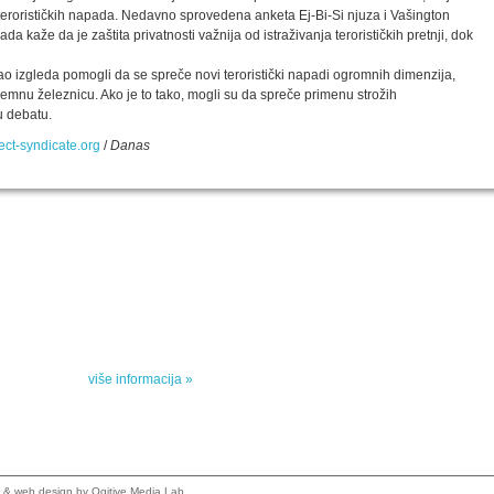
terorističkih napada. Nedavno sprovedena anketa Ej-Bi-Si njuza i Vašington
 kaže da je zaštita privatnosti važnija od istraživanja terorističkih pretnji, dok
ao izgleda pomogli da se spreče novi teroristički napadi ogromnih dimenzija,
mnu železnicu. Ako je to tako, mogli su da spreče primenu strožih
u debatu.
ct-syndicate.org
/
Danas
SPECIJALNA AKCIJA
STO 
oru sa
Specijalna akcija "Arhipelaga" povodom Svetskog
dana poezije
u
Peti element... za sva vremena
e, priče
drame,
više informacija »
vana u
kulturne 
&
web design
by Ogitive Media Lab