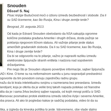
Snouden
Džozef S. Naj
Pisac knjige
Budućnost moći
o izboru između bezbednosti i slobode. Da li
su SAD licemerne, kao što Rusija, Kina i druge zemlje tvrde?
Beograd, 20. avgusta 2013.
Od kada je Edvard Snouden obelodanio da NSA sakuplja ogromne
količine podataka građana Amerike i drugih država, dosta pažnje se
poklanja njegovom ličnom statusu. Ali važnije pitanje jeste status
američkih građanskih sloboda. Da li su SAD licemerne, kao što Rusija,
Kina i druge zemlje tvrde?
Da bi se odgovorilo na to pitanje, važno je napraviti razliku između
elektronske špijunaže stranih entiteta i nadzora nad sopstvenim
državljanima.
Pre nego što je Snouden objavio poverljive informacije, sajber špijunaža
AD i Kine. O tome su na neformalnom samitu u junu raspravljali predsednici
dogovorile da tim povodom osnuju zajedničku radnu grupu.
junažu da bi krala intelektualnu svojinu u razmerama bez presedana. Između
andijant, koja je otkrila da je veliki broj takvih napada potekao od Narodne
tila da je i sama žrtva bezbroj sajber napada, od kojih mnogi potiču iz SAD.
 Marsovac posmatrao protok elektrona između istočne Azije i severne Amerike,
oba pravca. Ali ako bi pogledao kakav je sadržaj podataka, video bi da su
tika, a izgleda da kineska politika to jeste. Istovremeno, obe vlade stalno