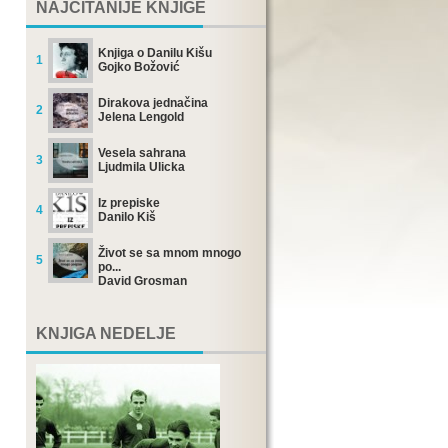
NAJČITANIJE KNJIGE
Knjiga o Danilu Kišu
1
Gojko Božović
Dirakova jednačina
2
Jelena Lengold
Vesela sahrana
3
Ljudmila Ulicka
Iz prepiske
4
Danilo Kiš
Život se sa mnom mnogo
5
po...
David Grosman
KNJIGA NEDELJE