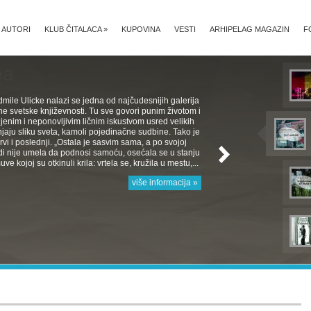
AUTORI
KLUB ČITALACA
»
KUPOVINA
VESTI
ARHIPELAG MAGAZIN
F
mile Ulicke nalazi se jedna od najčudesnijih galerija
e svetske književnosti. Tu sve govori punim životom i
jenim i neponovljivim ličnim iskustvom usred velikih
aju sliku sveta, kamoli pojedinačne sudbine. Tako je
 Prvi i poslednji. „Ostala je sasvim sama, a po svojoj
rodi nije umela da podnosi samoću, osećala se u stanju
e kojoj su otkinuli krila: vrtela se, kružila u mestu,...
više informacija »