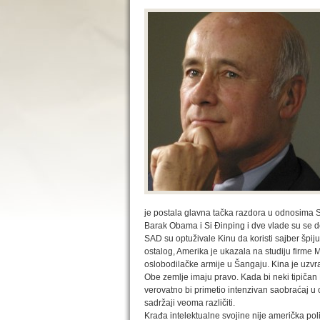
je postala glavna tačka razdora u odnosima S
Barak Obama i Si Đinping i dve vlade su se 
SAD su optuživale Kinu da koristi sajber špi
ostalog, Amerika je ukazala na studiju firme M
oslobodilačke armije u Šangaju. Kina je uzvra
Obe zemlje imaju pravo. Kada bi neki tipičan
verovatno bi primetio intenzivan saobraćaj u 
sadržaji veoma različiti.
Krađa intelektualne svojine nije američka poli