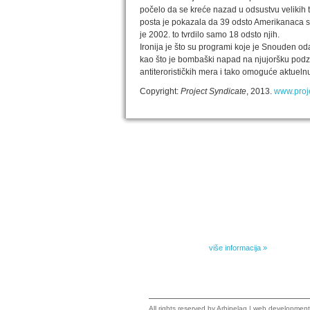
počelo da se kreće nazad u odsustvu velikih 
posta je pokazala da 39 odsto Amerikanaca sada
je 2002. to tvrdilo samo 18 odsto njih.
Ironija je što su programi koje je Snouden od
kao što je bombaški napad na njujoršku podze
antiterorističkih mera i tako omoguće aktueln
Copyright:
Project Syndicate
, 2013.
www.proje
IZABRANA DELA DANILA KIŠA
Dela Danila Kiša u deset knjiga Arhipelag, u dogov
naslednicima autorskih prava na dela Danila Kiša,
objavljuje Dela Danila Kiša u deset knjiga. Arhipelag
objavljuje praktično celokupnu Kišovu književnost 
posebnoj ediciji i u posebnoj opremi: piščeve roman
i novele, sabrane pesme, televizijske i pozorišne 
kao i dva filmska scenarija koja ranije nisu objavlji
Kišovim izabranim...
više informacija »
All rights reserved by
Arhipelag
|
web development