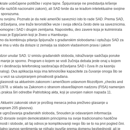
rale uobičajene političke i vojne tajne. Špijuniranje ne predstavlja kršenje
 različiti nacionalni zakoni), ali SAD tvrde da se krađom intelektualne svojine
h sporazuma.
lnu svojinu. Poznato je da neki američki saveznici isto to rade SAD. Prema SAD,
ržavljana, one traže terorističke veze i svoja otkrića često dele sa saveznicima.
omogne i SAD i drugim zemljama. Naposletku, deo zavere koja je kulminirala
ovao je Egipćanin koji je živeo u Hamburgu.
orisno da kombinuju pitanja špijunaže s građanskim slobodama i optužuju SAD za
 se ima u vidu da dolaze iz zemalja sa slabom vladavinom prava i jakom
zor unutar SAD. U smislu građanskih sloboda, istraživanje sadržaja poruke
 manje je sporno. Program o kojem se vodi žučnija debata jeste onaj u kojem
i destinaciju telefonskog saobraćaja državljana SAD i čuva ih za kasniju
 nalog). Ova aplikacija koja ima tehnološke kapacitete za čuvanje onoga što se
a u vezi sa uzurpiranjem privatnosti građana.
aglasnosti sa aktuelnim zakonom i američkom ustavnom filozofijom „checks and
van 1978. u skladu sa Zakonom o stranom obaveštajnom nadzoru (FISA) namenjen
a praksa širi odredbe Patriotskog akta, koji je usvojen nakon napada 11.
 Aktuelni zakonski okvir je prošlog meseca jedva preživeo glasanje u
spram 205 glasova).
nje ugrožavanja građanskih sloboda, Snouden je odavanjem informacija
 dorasle svojim demokratskim principima na svoje tradicionalno haotične
ti i slobode, ali taj odnos je komplikovaniji nego što se to na prvi pogled čini.
atno javnog sentimenta se njihalo isuviše prema domenu bezbednosti; ali je