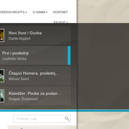
OREIGN RIGHTS
»
O NAMA
»
KONTAKT
KNJIGE
»
Novi život / Gozba
Dante Aligijeri
Prvi i poslednji
Ljudmila Ulicka
Čitajući Homera, poslednj...
Milisav Savić
Kisindžer: Pouke za podan...
Dragan Živojinović