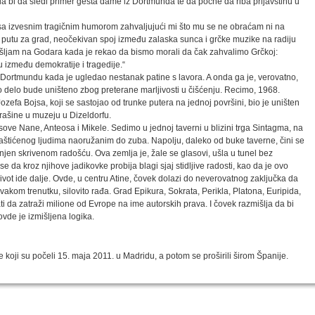
 bi da sledi primer gesta dame iz Dortmunda te da počne da riba prljavštinu u
 sa izvesnim tragičnim humorom zahvaljujući mi što mu se ne obraćam ni na
putu za grad, neočekivan spoj između zalaska sunca i grčke muzike na radiju
šljam na Godara kada je rekao da bismo morali da čak zahvalimo Grčkoj:
 između demokratije i tragedije.“
u Dortmundu kada je ugledao nestanak patine s lavora. A onda ga je, verovatno,
o delo bude uništeno zbog preterane marljivosti u čišćenju. Recimo, 1968.
zefa Bojsa, koji se sastojao od trunke putera na jednoj površini, bio je uništen
rašine u muzeju u Dizeldorfu.
asove Nane, Anteosa i Mikele. Sedimo u jednoj taverni u blizini trga Sintagma, na
 zaštićenog ljudima naoružanim do zuba. Napolju, daleko od buke taverne, čini se
njen skrivenom radošću. Ova zemlja je, žale se glasovi, ušla u tunel bez
se da kroz njihove jadikovke probija blagi sjaj stidljive radosti, kao da je ovo
život ide dalje. Ovde, u centru Atine, čovek dolazi do neverovatnog zaključka da
u svakom trenutku, silovito rađa. Grad Epikura, Sokrata, Perikla, Platona, Euripida,
ati da zatraži milione od Evrope na ime autorskih prava. I čovek razmišlja da bi
ovde je izmišljena logika.
oji su počeli 15. maja 2011. u Madridu, a potom se proširili širom Španije.