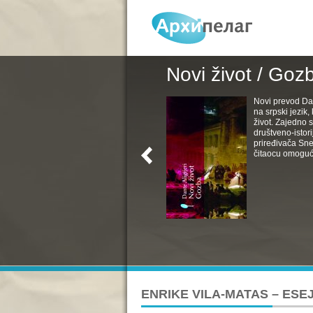
Novi život / Goz
Novi prevod Da
na srpski jezik
život. Zajedno s
društveno-istori
priređivača Sne
čitaocu omoguć
ENRIKE VILA-MATAS – ESE