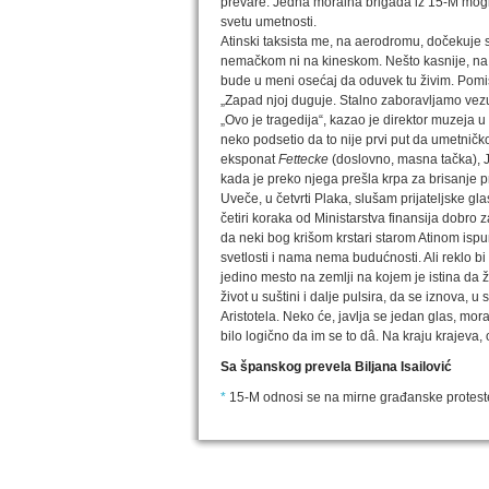
prevare. Jedna moralna brigada iz 15-M mogla
svetu umetnosti.
Atinski taksista me, na aerodromu, dočekuje
nemačkom ni na kineskom. Nešto kasnije, na 
bude u meni osećaj da oduvek tu živim. Pomi
„Zapad njoj duguje. Stalno zaboravljamo vezu
„Ovo je tragedija“, kazao je direktor muzeja 
neko podsetio da to nije prvi put da umetničk
eksponat
Fettecke
(doslovno, masna tačka), Jo
kada je preko njega prešla krpa za brisanje p
Uveče, u četvrti Plaka, slušam prijateljske gl
četiri koraka od Ministarstva finansija dobro
da neki bog krišom krstari starom Atinom ispu
svetlosti i nama nema budućnosti. Ali reklo bi 
jedino mesto na zemlji na kojem je istina da 
život u suštini i dalje pulsira, da se iznova, 
Aristotela. Neko će, javlja se jedan glas, mor
bilo logično da im se to dâ. Na kraju krajeva, 
Sa španskog prevela Biljana Isailović
*
15-M odnosi se na mirne građanske proteste k