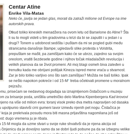
Centar Atine
Enrike Vila-Matas
Neko će, javlja se jedan glas, morati da zatraži milione od Evrope na ime
autorskih prava.
Otkud toliko kineskih menadžera na ovom letu od Barselone do Atine? Šta
li su to mogli videti u tim gradovima u krizi da bi se zaputili i u jedan i u
drugi? Tonem u udobnost sedišta i puštam da mi se pogled gubi među
stranicama današnje štampe; ugledavši slike protesta s Volstrita,
prepuštam se mašti, pa zamišljam kako će se ubrzo, zajedno sa svojim
oreolom, vratiti šezdesete godine i njihov točak mladalačkih revolucija i
velikih planova da se život promeni. Ali moj blagi osmeh biva zaleđen u
trenutku kada me obrijani potiljak Kineza ispred mene vraća u stvarnost.
Zar je bilo toliko varljivo ono što sam zamišljao? Možda ne baš toliko. Ipak
se nešto napokon pokreće i od 15-M
*
treba očekivati promene u moralnom
pejzažu.
ačemu, prisećam se nedavnog događaja sa iznajmljenom čistačicom u muzeju
pom za brisanje poda, uništila umetničko delo Martina Kipenbergera
Kad krovovi
enjeno na više od milion evra: toranj visok preko dva metra napravljen od dasaka
ju upotpunio stavivši crni gumeni lavor između njenih pet nogu. Čistačica je
“ koja je prekrivala posudu mora biti masna prljavština nagomilana još od
st: dugo vremena ju je ribala.
 15-M mogla da uzme stvari u svoje ruke shvativši da je njena akcija od
činjenicu da je dovoljno samo da se dobri ljudi pobune pa da se izbegnu velike