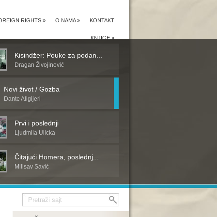
OREIGN RIGHTS
»
O NAMA
»
KONTAKT
KNJIGE
»
Kisindžer: Pouke za podan...
Dragan Živojinović
Novi život / Gozba
Dante Aligijeri
Prvi i poslednji
Ljudmila Ulicka
Čitajući Homera, poslednj...
Milisav Savić