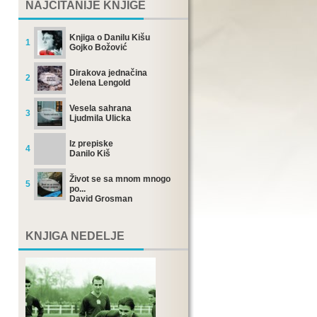
NAJČITANIJE KNJIGE
Knjiga o Danilu Kišu
1
Gojko Božović
Dirakova jednačina
2
Jelena Lengold
Vesela sahrana
3
Ljudmila Ulicka
Iz prepiske
4
Danilo Kiš
Život se sa mnom mnogo
5
po...
David Grosman
KNJIGA NEDELJE