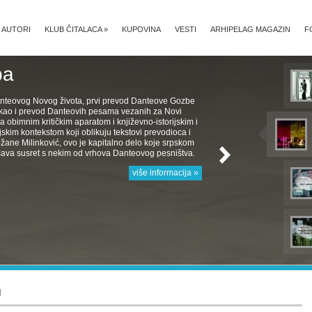
AUTORI
KLUB ČITALACA
»
KUPOVINA
VESTI
ARHIPELAG MAGAZIN
F
ba
nteovog Novog života, prvi prevod Danteove Gozbe
, kao i prevod Danteovih pesama vezanih za Novi
a obimnim kritičkim aparatom i književno-istorijskim i
jskim kontekstom koji oblikuju tekstovi prevodioca i
žane Milinković, ovo je kapitalno delo koje srpskom
ava susret s nekim od vrhova Danteovog pesništva.
više informacija »
J