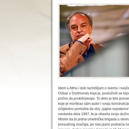
Idem u Atinu i dok razmišljam o svemu i sv
Ostval u Dortmundu koja je, posluživši se kr
počnu da prokišnjavaju
. To delo je bilo proc
koje je montirao sâm autor i svoju konstrukci
očigledno pomislila da sloj „sjajne supstance
nastanka dela 1987, te je obavila svoju dužno
Mislim da bi jedna umetnička brigada u okviru
presudnog značaja, jer nas jasno podseća na 