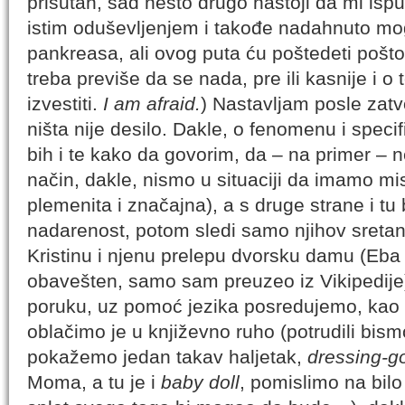
prisutan, sad nešto drugo nastoji da mi ispu
istim oduševljenjem i takođe nadahnuto m
pankreasa, ali ovog puta ću poštedeti pošt
treba previše da se nada, pre ili kasnije i o 
izvestiti.
I am afraid.
) Nastavljam posle zat
ništa nije desilo. Dakle, o fenomenu i speci
bih i te kako da govorim, da – na primer – ne
način, dakle, nismo u situaciji da imamo mi
plemenita i značajna), a s druge strane i t
nadarenost, potom sledi samo njihov sretan 
Kristinu i njenu prelepu dvorsku damu (Eba
obavešten, samo sam preuzeo iz Vikipedije)
poruku, uz pomoć jezika posredujemo, kao 
oblačimo je u književno ruho (potrudili bismo
pokažemo jedan takav haljetak,
dressing-g
Moma, a tu je i
baby doll
, pomislimo na bil