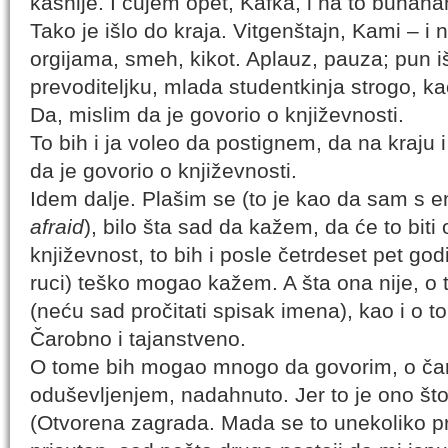
kasnije. I čujem opet, Kafka, i na to buhah
Tako je išlo do kraja. Vitgenštajn, Kami – i
orgijama, smeh, kikot. Aplauz, pauza; pun 
prevoditeljku, mlada studentkinja strogo, k
Da, mislim da je govorio o književnosti.
To bih i ja voleo da postignem, da na kraju 
da je govorio o književnosti.
Idem dalje. Plašim se (to je kao da sam s
afraid
), bilo šta sad da kažem, da će to biti 
književnost, to bih i posle četrdeset pet god
ruci) teško mogao kažem. A šta ona nije, o
(neću sad pročitati spisak imena), kao i o to
Čarobno i tajanstveno.
O tome bih mogao mnogo da govorim, o čarolij
oduševljenjem, nadahnuto. Jer to je ono što
(Otvorena zagrada. Mada se to unekoliko pr