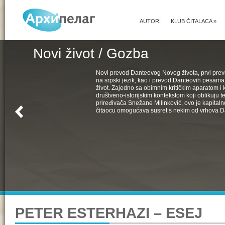
AUTORI
KLUB ČITALACA
»
Novi život / Gozba
Novi prevod Danteovog Novog života, prvi pr
na srpski jezik, kao i prevod Danteovih pesama
život. Zajedno sa obimnim kritičkim aparatom i k
društveno-istorijskim kontekstom koji oblikuju t
priređivača Snežane Milinković, ovo je kapital
čitaocu omogućava susret s nekim od vrhova D
PETER ESTERHAZI – ESEJ