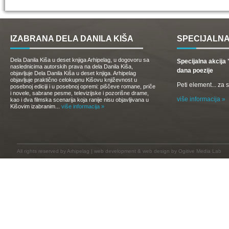
IZABRANA DELA DANILA KIŠA
SPECIJALNA
Dela Danila Kiša u deset knjiga Arhipelag, u dogovoru sa
Specijalna akcij
naslednicima autorskih prava na dela Danila Kiša,
dana poezije
objavljuje Dela Danila Kiša u deset knjiga. Arhipelag
objavljuje praktično celokupnu Kišovu književnost u
Peti element... za
posebnoj ediciji i u posebnoj opremi: piščeve romane, priče
i novele, sabrane pesme, televizijske i pozorišne drame,
više informacija »
kao i dva filmska scenarija koja ranije nisu objavljivana u
Kišovim izabranim...
više informacija »
All rights reserved by
Arhipelag
|
web development
&
web design
by Ogitive Media Lab