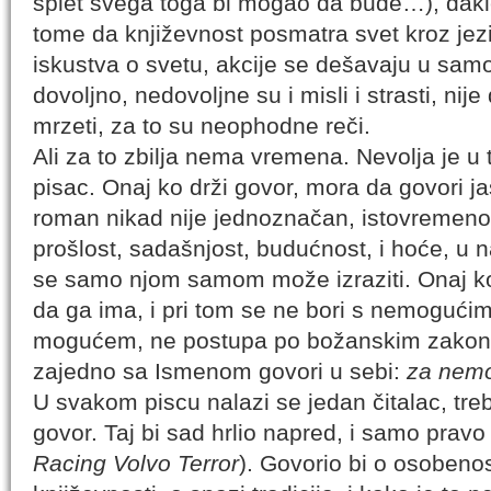
splet svega toga bi mogao da bude…), dakle
tome da književnost posmatra svet kroz jezik
iskustva o svetu, akcije se dešavaju u samo
dovoljno, nedovoljne su i misli i strasti, nij
mrzeti, za to su neophodne reči.
Ali za to zbilja nema vremena. Nevolja je u
pisac. Onaj ko drži govor, mora da govori 
roman nikad nije jednoznačan, istovremeno
prošlost, sadašnjost, budućnost, i hoće, u n
se samo njom samom može izraziti. Onaj ko 
da ga ima, i pri tom se ne bori s nemogući
mogućem, ne postupa po božanskim zakoni
zajedno sa Ismenom govori u sebi:
za nemo
U svakom piscu nalazi se jedan čitalac, tre
govor. Taj bi sad hrlio napred, i samo prav
Racing Volvo Terror
). Govorio bi o osoben