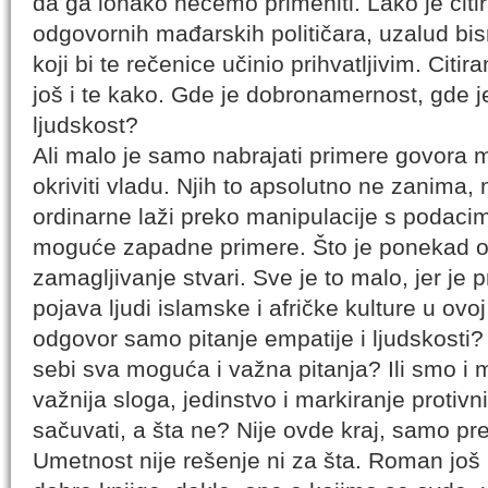
da ga ionako nećemo primeniti. Lako je citi
odgovornih mađarskih političara, uzalud bis
koji bi te rečenice učinio prihvatljivim. Citir
još i te kako. Gde je dobronamernost, gde j
ljudskost?
Ali malo je samo nabrajati primere govora m
okriviti vladu. Njih to apsolutno ne zanima, 
ordinarne laži preko manipulacije s podaci
moguće zapadne primere. Što je ponekad o
zamagljivanje stvari. Sve je to malo, jer je
pojava ljudi islamske i afričke kulture u ovo
odgovor samo pitanje empatije i ljudskosti?
sebi sva moguća i važna pitanja? Ili smo i m
važnija sloga, jedinstvo i markiranje protiv
sačuvati, a šta ne? Nije ovde kraj, samo pr
Umetnost nije rešenje ni za šta. Roman još n