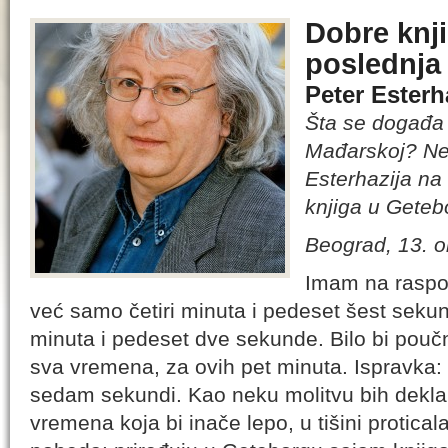
Dobre knj
poslednja
Peter Esterh
Šta se događa 
Mađarskoj? Ne
Esterhazija n
knjiga u Geteb
Beograd, 13. o
Imam na raspo
već samo četiri minuta i pedeset šest sekund
minuta i pedeset dve sekunde. Bilo bi pouč
sva vremena, za ovih pet minuta. Ispravka: č
sedam sekundi. Kao neku molitvu bih dekla
vremena koja bi inače lepo, u tišini protical