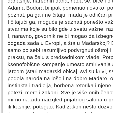
današnje, narednih dana, nada se, biće i o 
Adama Bodora bi ipak pomenuo i ovako, pos
poznat, pa ga i ne čitaju, mada je odličan pi
I čitajući ga, moguće je saznati ponešto važ
stvarima koje su bilo gde u svetu važne, ra
I, naravno, govornik ne bi mogao da izbegn
događa sada u Evropi, a šta u Mađarskoj? Bi
samo po sebi razumljivo podvrgnuti oštroj i 
praksu, na čelu s predsednikom vlade. Potp
ksenofobične kampanje umesto smirivanja st
jarcem (stari mađarski običaj, svi su krivi,
podela naroda na loše i na dobre Mađare, o
instinkta i tradicija, borbena retorika i njene
potezi, mere i zakoni. Sve je više onih čeho
mirno na zidu naizgled prijatnog salona u p
ili kasnije, potegao. Kad zakon nešto dozvo