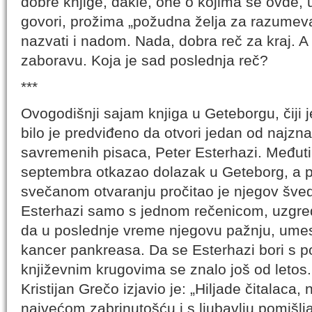
dobre knjige, dakle, one o kojima se ovde,
govori, prožima „požudna želja za razumev
nazvati i nadom. Nada, dobra reč za kraj. 
zaboravu. Koja je sad poslednja reč?
***
Ovogodišnji sajam knjiga u Geteborgu, čiji 
bilo je predviđeno da otvori jedan od najzn
savremenih pisaca, Peter Esterhazi. Međuti
septembra otkazao dolazak u Geteborg, a p
svečanom otvaranju pročitao je njegov šved
Esterhazi samo s jednom rečenicom, uzgred
da u poslednje vreme njegovu pažnju, umest
kancer pankreasa. Da se Esterhazi bori s 
književnim krugovima se znalo još od letos. 
Kristijan Grečo izjavio je: „Hiljade čitalaca, n
najvećom zabrinutošću i s ljubavlju pomišl