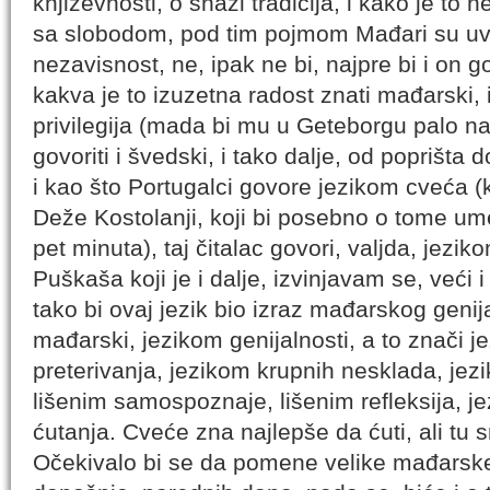
književnosti, o snazi tradicija, i kako je to 
sa slobodom, pod tim pojmom Mađari su u
nezavisnost, ne, ipak ne bi, najpre bi i on g
kakva je to izuzetna radost znati mađarski, 
privilegija (mada bi mu u Geteborgu palo na
govoriti i švedski, i tako dalje, od poprišta 
i kao što Portugalci govore jezikom cveća (
Deže Kostolanji, koji bi posebno o tome um
pet minuta), taj čitalac govori, valjda, jez
Puškaša koji je i dalje, izvinjavam se, veći i
tako bi ovaj jezik bio izraz mađarskog genij
mađarski, jezikom genijalnosti, a to znači 
preterivanja, jezikom krupnih nesklada, jezi
lišenim samospoznaje, lišenim refleksija, je
ćutanja. Cveće zna najlepše da ćuti, ali tu 
Očekivalo bi se da pomene velike mađarske