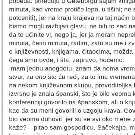
pobeda: priređuju u Geteborgu sajam knjig
minuta, kad vreme protiče lepo, u tišini; n
potceniti), jer na kraju krajeva na taj način b
bismo mogli razbijati glavu, ne bih to sad n
da to učinite vi, nego ja, jer ja moram nepr
minuta, četiri minuta, radim, zato su me i z
o književnosti, knjigama, čitaocima, možda 
čega smo ovde, i šta, zapravo, hoćemo.
Imam jednu anegdotu, znam da nema vremen
stvar, za
ono
što ću reći, za to ima vremena
na nekom književnom skupu, prevoditeljka k
izvrsno je znala španski, što je bilo veoma 
konferenciji govorilo na španskom, ali o knj
kao da su meni govorili o uzgoju krava. Gov
bio veoma duhovit, jer su se svi oko mene 
kaže? – pitao sam gospođicu. Sačekajte, 