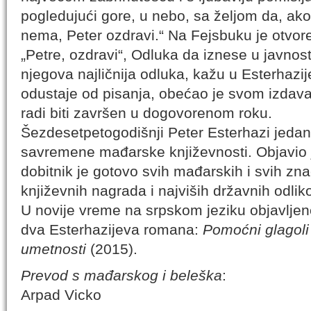
pogledujući gore, u nebo, sa željom da, ako
nema, Peter ozdravi.“ Na Fejsbuku je otvor
„Petre, ozdravi“, Odluka da iznese u javnost
njegova najličnija odluka, kažu u Esterhazij
odustaje od pisanja, obećao je svom izda
radi biti završen u dogovorenom roku.
Šezdesetpetogodišnji Peter Esterhazi jedan 
savremene mađarske književnosti. Objavio je
dobitnik je gotovo svih mađarskih i svih zna
književnih nagrada i najviših državnih odlik
U novije vreme na srpskom jeziku objavljen
dva Esterhazijeva romana:
Pomoćni glagoli
umetnosti
(2015).
Prevod s mađarskog i beleška
:
Arpad Vicko