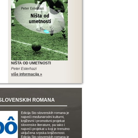
NIŠTA OD UMETNOSTI
Peter Esterhazi
više informacija »
SLOVENSKIH ROMANA
Edicija Sto slovenskih romana je
najveći međunarodni kulturni,
književni i promotivni projekat
slovenske literature, pa tako i
najveći projekat u koji je trenutno
uključena srpska književnost.
Edicija Sto slovenskih romana je