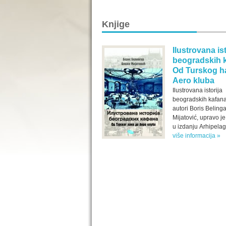
Knjige
Ilustrovana ist
beogradskih 
Od Turskog h
Aero kluba
Ilustrovana istorija
beogradskih kafana,
autori Boris Beling
Mijatović, upravo j
u izdanju Arhipelaga
više informacija »