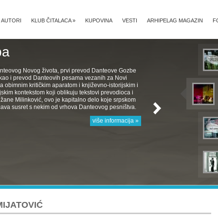
AUTORI
KLUB ČITALACA
»
KUPOVINA
VESTI
ARHIPELAG MAGAZIN
F
ba
nteovog Novog života, prvi prevod Danteove Gozbe
, kao i prevod Danteovih pesama vezanih za Novi
a obimnim kritičkim aparatom i književno-istorijskim i
jskim kontekstom koji oblikuju tekstovi prevodioca i
žane Milinković, ovo je kapitalno delo koje srpskom
ava susret s nekim od vrhova Danteovog pesništva.
više informacija »
MIJATOVIĆ