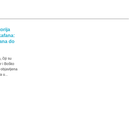
orija
kafana:
ana do
 čiji su
ar i Boško
e objavljena
 u...