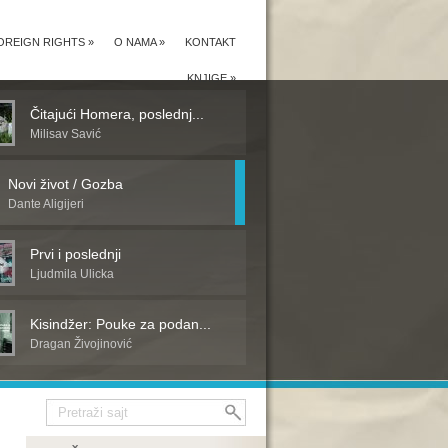
OREIGN RIGHTS
»
O NAMA
»
KONTAKT
KNJIGE
»
Čitajući Homera, poslednj...
Milisav Savić
Novi život / Gozba
Dante Aligijeri
Prvi i poslednji
Ljudmila Ulicka
Kisindžer: Pouke za podan...
Dragan Živojinović