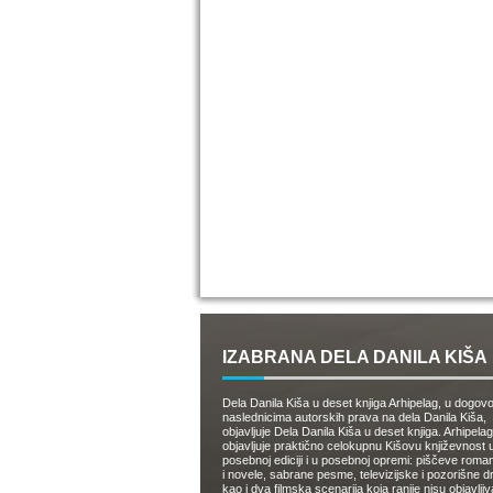
IZABRANA DELA DANILA KIŠA
Dela Danila Kiša u deset knjiga Arhipelag, u dogov
naslednicima autorskih prava na dela Danila Kiša,
objavljuje Dela Danila Kiša u deset knjiga. Arhipelag
objavljuje praktično celokupnu Kišovu književnost 
posebnoj ediciji i u posebnoj opremi: piščeve roman
i novele, sabrane pesme, televizijske i pozorišne 
kao i dva filmska scenarija koja ranije nisu objavlji