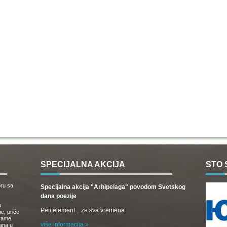
SPECIJALNA AKCIJA
STO 
oru sa
Specijalna akcija "Arhipelaga" povodom Svetskog
dana poezije
u
Peti element... za sva vremena
e, priče
drame,
više informacija »
vana u