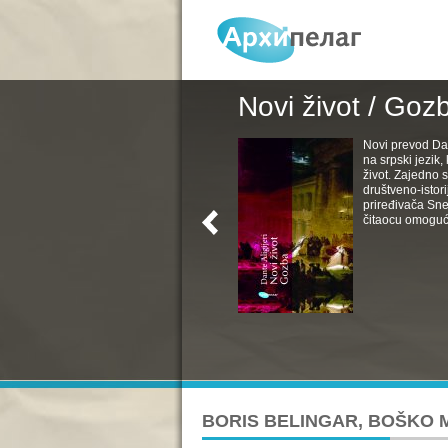
Novi život / Goz
Novi prevod Da
na srpski jezik
život. Zajedno s
društveno-istori
priređivača Sne
čitaocu omoguć
BORIS BELINGAR, BOŠKO 