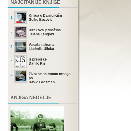
NAJČITANIJE KNJIGE
Knjiga o Danilu Kišu
1
Gojko Božović
Dirakova jednačina
2
Jelena Lengold
Vesela sahrana
3
Ljudmila Ulicka
Iz prepiske
4
Danilo Kiš
Život se sa mnom mnogo
5
po...
David Grosman
KNJIGA NEDELJE