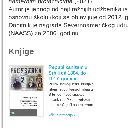
namernim prolaznicima
(2021).
Autor je jednog od najtiražnijih udžbenika is
osnovnu školu (koji se objavljuje od 2012. 
Dobitnik je nagrade Severnoameričkog udru
(NAASS) za 2006. godinu.
Knjige
Republikanizam u
Srbiji od 1804. do
1917. godine
Velika istoriografska studija o
istoriji republikanskih ideja u
Srbiji od Prvog srpskog
ustanka do Prvog svetskog
rata. Istražujući najpre izvore
i...
više informacija »