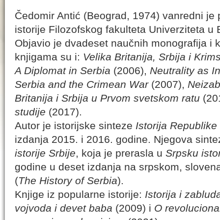
Čedomir Antić (Beograd, 1974) vanredni je 
istorije Filozofskog fakulteta Univerziteta u
Objavio je dvadeset naučnih monografija i 
knjigama su i:
Velika Britanija, Srbija i Krims
A Diplomat in Serbia
(2006),
Neutrality as 
Serbia and the Crimean War
(2007),
Neizab
Britanija i Srbija u Prvom svetskom ratu
(20
studije
(2017).
Autor je istorijske sinteze
Istorija Republik
izdanja 2015. i 2016. godine. Njegova sinte
istorije Srbije
, koja je prerasla u
Srpsku istor
godine u deset izdanja na srpskom, sloven
(
The History of Serbia
).
Knjige iz popularne istorije:
Istorija i zablud
vojvoda i devet baba
(2009) i
O revoluciona