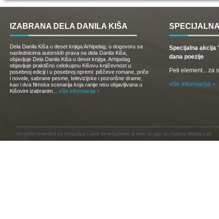
IZABRANA DELA DANILA KIŠA
SPECIJALNA
Dela Danila Kiša u deset knjiga Arhipelag, u dogovoru sa
Specijalna akcij
naslednicima autorskih prava na dela Danila Kiša,
dana poezije
objavljuje Dela Danila Kiša u deset knjiga. Arhipelag
objavljuje praktično celokupnu Kišovu književnost u
Peti element... za
posebnoj ediciji i u posebnoj opremi: piščeve romane, priče
i novele, sabrane pesme, televizijske i pozorišne drame,
više informacija »
kao i dva filmska scenarija koja ranije nisu objavljivana u
Kišovim izabranim...
više informacija »
All rights reserved by
Arhipelag
|
web development
&
web design
by Ogitive Media Lab