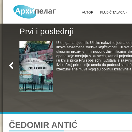
AUTORI
KLUB ČITALACA
»
Prvi i poslednji
U knjigama Ljudmile Ulicke nalazi se jedna od 
likova savremene svetske književnosti. Tu sve 
ukupnim proživljenim i neponovljivim ličnim isk
epoha koje menjaju sliku sveta, kamoli pojedin
i u knjizi priča Prvi i poslednji. „Ostala je sasv
fiziološkoj prirodi nije umela da podnosi samoć
izbezumljene muve kojoj su otkinuli krila: vrtela 
ČEDOMIR ANTIĆ