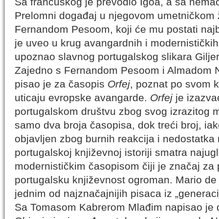
Sa francuskog je prevodio Igoa, a sa nemač
Prelomni događaj u njegovom umetničkom ž
Fernandom Pesoom, koji će mu postati najbliž
je uveo u krug avangardnih i modernističkih
upoznao slavnog portugalskog slikara Gilje
Zajedno s Fernandom Pesoom i Almadom N
pisao je za časopis
Orfej
, poznat po svom 
uticaju evropske avangarde.
Orfej
je izazva
portugalskom društvu zbog svog izrazitog 
samo dva broja časopisa, dok treći broj, iak
objavljen zbog burnih reakcija i nedostatka
portugalskoj književnoj istoriji smatra najug
modernističkim časopisom čiji je značaj z
portugalsku književnost ogroman. Mario de
jednim od najznačajnijih pisaca iz „generac
Sa Tomasom Kabrerom Mlađim napisao je