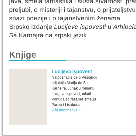
java, smela fantastika i sušta stvarnost, pra
preljubi, o misteriji i tajanstvu, o prijateljstvu 
snazi poezije i o tajanstvenim ženama.
Srpsko izdanje
Lucijeve ispovesti
u
Arhipel
Sa Karnejra na srpski jezik.
Knjige
Lucijeva ispovest
Najpoznatije delo Pesoinog
prijatelja Marija de Sa
Karnejra. Junak u romanu
Lucijeva ispovest, mladi
Portugalac razapet između
Pariza i Lisabona,...
više informacija »