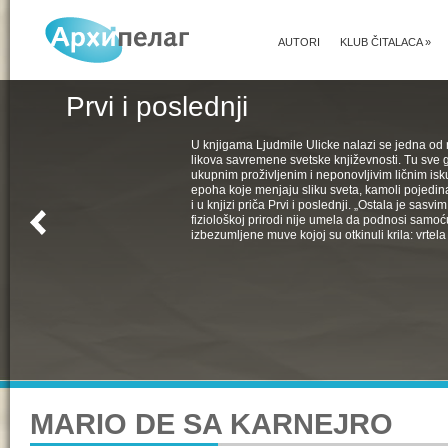
AUTORI
KLUB ČITALACA
»
Prvi i poslednji
U knjigama Ljudmile Ulicke nalazi se jedna od 
likova savremene svetske književnosti. Tu sve 
ukupnim proživljenim i neponovljivim ličnim isk
epoha koje menjaju sliku sveta, kamoli pojedin
i u knjizi priča Prvi i poslednji. „Ostala je sasv
fiziološkoj prirodi nije umela da podnosi samoć
izbezumljene muve kojoj su otkinuli krila: vrtela 
MARIO DE SA KARNEJRO