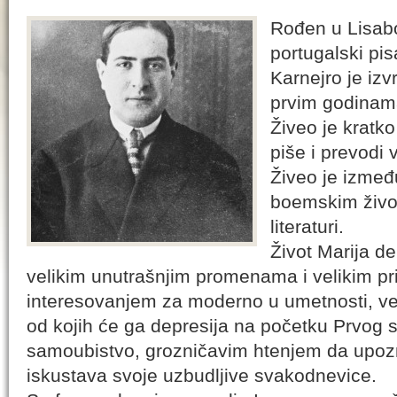
Rođen u Lisab
portugalski pi
Karnejro je iz
prvim godinama
Živeo je kratk
piše i prevodi 
Živeo je izmeđ
boemskim živo
literaturi.
Život Marija d
velikim unutrašnjim promenama i velikim pri
interesovanjem za moderno u umetnosti, ve
od kojih će ga depresija na početku Prvog s
samoubistvo, grozničavim htenjem da upozna
iskustava svoje uzbudljive svakodnevice.