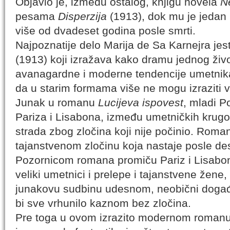
Objavio je, između ostalog, knjigu novela
N
pesama
Disperzija
(1913), dok mu je jedan
više od dvadeset godina posle smrti.
Najpoznatije delo Marija de Sa Karnejra je
(1913) koji izražava kako dramu jednog živo
avanagardne i moderne tendencije umetnik
da u starim formama više ne mogu izraziti vla
Junak u romanu
Lucijeva ispovest
, mladi P
Pariza i Lisabona, između umetničkih krugov
strada zbog zločina koji nije počinio. Roma
tajanstvenom zločinu koja nastaje posle de
Pozornicom romana promiču Pariz i Lisabo
veliki umetnici i prelepe i tajanstvene žene, 
junakovu sudbinu udesnom, neobični događaj
bi sve vrhunilo kaznom bez zločina.
Pre toga u ovom izrazito modernom romanu,