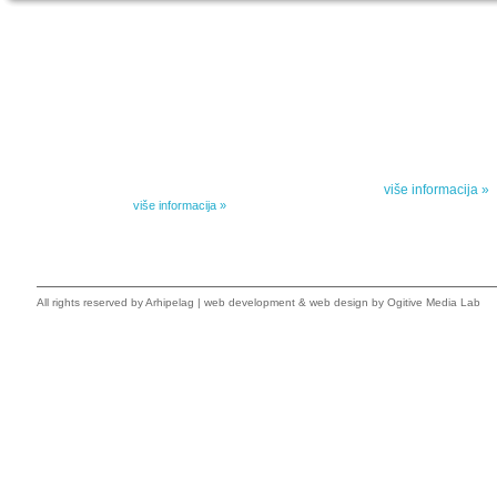
IZABRANA DELA DANILA KIŠA
SPECIJALNA
Dela Danila Kiša u deset knjiga Arhipelag, u dogovoru sa
Specijalna akcij
naslednicima autorskih prava na dela Danila Kiša,
dana poezije
objavljuje Dela Danila Kiša u deset knjiga. Arhipelag
objavljuje praktično celokupnu Kišovu književnost u
Peti element... za
posebnoj ediciji i u posebnoj opremi: piščeve romane, priče
i novele, sabrane pesme, televizijske i pozorišne drame,
više informacija »
kao i dva filmska scenarija koja ranije nisu objavljivana u
Kišovim izabranim...
više informacija »
All rights reserved by
Arhipelag
|
web development
&
web design
by Ogitive Media Lab