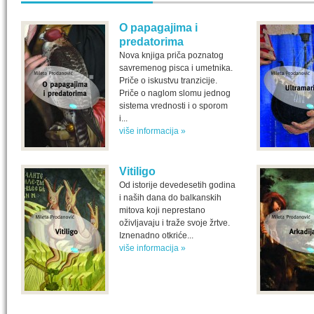
O papagajima i
predatorima
Nova knjiga priča poznatog
savremenog pisca i umetnika.
Priče o iskustvu tranzicije.
Priče o naglom slomu jednog
sistema vrednosti i o sporom
i...
više informacija »
Vitiligo
Od istorije devedesetih godina
i naših dana do balkanskih
mitova koji neprestano
oživljavaju i traže svoje žrtve.
Iznenadno otkriće...
više informacija »