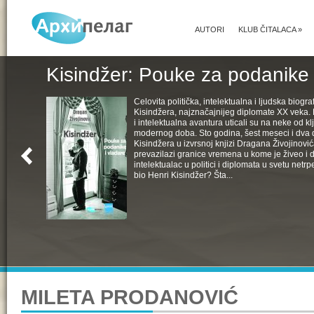
AUTORI
KLUB ČITALACA
»
Kisindžer: Pouke za podanike 
Celovita politička, intelektualna i ljudska biogra
Kisindžera, najznačajnijeg diplomate XX veka. 
i intelektualna avantura uticali su na neke od k
modernog doba. Sto godina, šest meseci i dva 
Kisindžera u izvrsnoj knjizi Dragana Živojinovića
prevazilazi granice vremena u kome je živeo i 
intelektualac u politici i diplomata u svetu netrpe
bio Henri Kisindžer? Šta...
MILETA PRODANOVIĆ