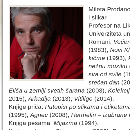
Mileta Prodano
i slikar.
Profesor na Li
Univerziteta u
Romani:
Večer
(1983),
Novi Kl
kičme
(1993),
nežnu muziku
sva od svile
(1
srećan dan
(20
Eliša u zemlji svetih šarana
(2003),
Kolekci
2015),
Arkadija
(2013),
Vitiligo
(2014).
Knjige priča:
Putopisi po slikama i etiketam
(1995),
Agnec
(2008),
Hermelin – izabrane 
Knjiga pesama:
Mijazma
(1994).