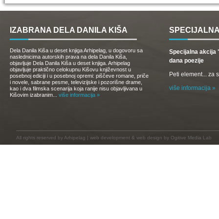
IZABRANA DELA DANILA KIŠA
SPECIJALNA
Dela Danila Kiša u deset knjiga Arhipelag, u dogovoru sa
Specijalna akcij
naslednicima autorskih prava na dela Danila Kiša,
dana poezije
objavljuje Dela Danila Kiša u deset knjiga. Arhipelag
objavljuje praktično celokupnu Kišovu književnost u
Peti element... za
posebnoj ediciji i u posebnoj opremi: piščeve romane, priče
i novele, sabrane pesme, televizijske i pozorišne drame,
više informacija »
kao i dva filmska scenarija koja ranije nisu objavljivana u
Kišovim izabranim...
više informacija »
All rights reserved by
Arhipelag
|
web development
&
web design
by Ogitive Media Lab