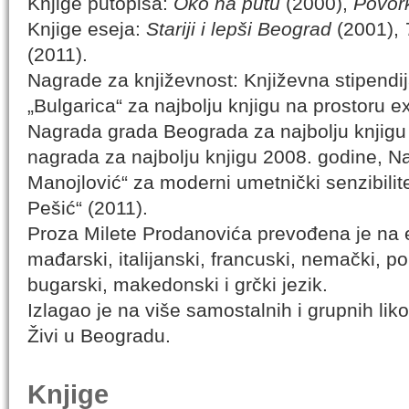
Knjige putopisa:
Oko na putu
(2000),
Povor
Knjige eseja:
Stariji i lepši Beograd
(2001),
(2011).
Nagrade za književnost: Književna stipendij
„Bulgarica“ za najbolju knjigu na prostoru e
Nagrada grada Beograda za najbolju knjigu 
nagrada za najbolju knjigu 2008. godine, N
Manojlović“ za moderni umetnički senzibilit
Pešić“ (2011).
Proza Milete Prodanovića prevođena je na e
mađarski, italijanski, francuski, nemački, pol
bugarski, makedonski i grčki jezik.
Izlagao je na više samostalnih i grupnih liko
Živi u Beogradu.
Knjige