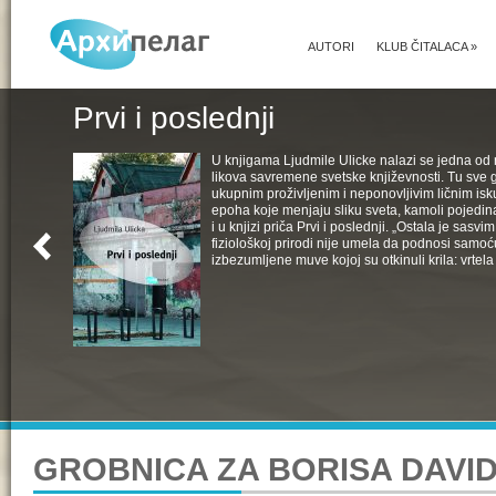
AUTORI
KLUB ČITALACA
»
Prvi i poslednji
U knjigama Ljudmile Ulicke nalazi se jedna od 
likova savremene svetske književnosti. Tu sve 
ukupnim proživljenim i neponovljivim ličnim isk
epoha koje menjaju sliku sveta, kamoli pojedin
i u knjizi priča Prvi i poslednji. „Ostala je sasv
fiziološkoj prirodi nije umela da podnosi samoć
izbezumljene muve kojoj su otkinuli krila: vrtela 
GROBNICA ZA BORISA DAVI