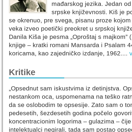
mađarskog jezika. Jedan od na
srpske književnosti. Kiš je 
se okrenuo, pre svega, pisanu proze kojom 
veka izveo poetički preokret u srpskoj knjiže
Danila Kiša je pesma „Oproštaj s majkom” (
knjige – kratki romani Mansarda i Psalam 44
koricama, kao zajedničko izdanje, 1962....
Kritike
„Opsednut sam iskustvima iz detinjstva. O
nestankom oca, uspomenama na teško ratn
da se oslobodim te opsesije. Zato sam o t
pedesetih, šezdesetih godina počelo govori
koncentracionim logorima – gulazima – čije
intelektualci negirali, tada sam postao op