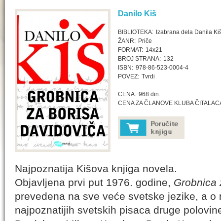
Danilo Kiš
BIBLIOTEKA:
Izabrana dela Danila Ki
ŽANR:
Priče
FORMAT:
14x21
BROJ STRANA:
132
ISBN:
978-86-523-0004-4
POVEZ:
Tvrdi
CENA:
968 din.
CENA ZA ČLANOVE KLUBA ČITALAC
Najpoznatija Kišova knjiga novela.
Objavljena prvi put 1976. godine,
Grobnica 
prevedena na sve veće svetske jezike, a o n
najpoznatijih svetskih pisaca druge polovin