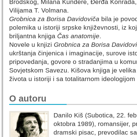
Brodskog, Milana Kundere, Đerđa Konrada, P
Vilijama T. Volmana.
Grobnica za Borisa Davidoviča
bila je povo
polemika u istoriji srpske književnosti, iz ko
briljantna knjiga
Čas anatomije
.
Novele u knjizi
Grobnica za Borisa Davidov
ukrštanja činjenica i imaginacije, surove ist
pripovedanja, govore o stradanjima u komu
Sovjetskom Savezu. Kišova knjiga je velika
života u istoriji i sa totalitarnom ideologijo
O autoru
Danilo Kiš (Subotica, 22. feb
oktobra 1989), romansijer, p
dramski pisac, prevodilac sa