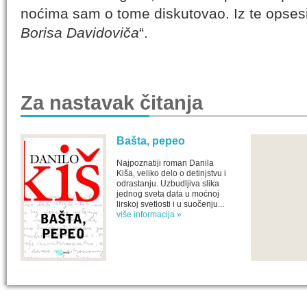
noćima sam o tome diskutovao. Iz te opsesi
Borisa Davidoviča
“.
Za nastavak čitanja
Bašta, pepeo
Najpoznatiji roman Danila
Kiša, veliko delo o detinjstvu i
odrastanju. Uzbudljiva slika
jednog sveta data u moćnoj
lirskoj svetlosti i u suočenju...
više informacija »