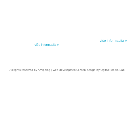
IZABRANA DELA DANILA KIŠA
SPECIJALNA
Dela Danila Kiša u deset knjiga Arhipelag, u dogovoru sa
Specijalna akcij
naslednicima autorskih prava na dela Danila Kiša,
dana poezije
objavljuje Dela Danila Kiša u deset knjiga. Arhipelag
objavljuje praktično celokupnu Kišovu književnost u
Peti element... za
posebnoj ediciji i u posebnoj opremi: piščeve romane, priče
i novele, sabrane pesme, televizijske i pozorišne drame,
više informacija »
kao i dva filmska scenarija koja ranije nisu objavljivana u
Kišovim izabranim...
više informacija »
All rights reserved by
Arhipelag
|
web development
&
web design
by Ogitive Media Lab