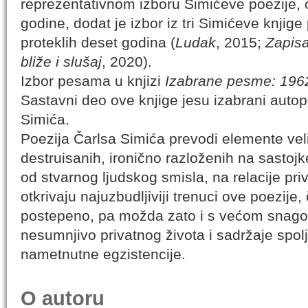
reprezentativnom izboru Simićeve poezije,
godine, dodat je izbor iz tri Simićeve knjig
proteklih deset godina (
Ludak
, 2015;
Zapis
bliže i slušaj
, 2020).
Izbor pesama u knjizi
Izabrane pesme: 196
Sastavni deo ove knjige jesu izabrani autopo
Simića.
Poezija Čarlsa Simića prevodi elemente veli
destruisanih, ironično razloženih na sastojk
od stvarnog ljudskog smisla, na relacije pri
otkrivaju najuzbudljiviji trenuci ove poezije,
postepeno, pa možda zato i s većom snagom
nesumnjivo privatnog života i sadržaje spol
nametnutne egzistencije.
O autoru