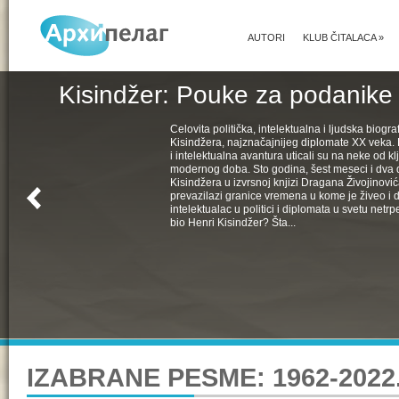
AUTORI
KLUB ČITALACA
»
Kisindžer: Pouke za podanike 
Celovita politička, intelektualna i ljudska biogra
Kisindžera, najznačajnijeg diplomate XX veka. 
i intelektualna avantura uticali su na neke od k
modernog doba. Sto godina, šest meseci i dva 
Kisindžera u izvrsnoj knjizi Dragana Živojinovića
prevazilazi granice vremena u kome je živeo i 
intelektualac u politici i diplomata u svetu netrpe
bio Henri Kisindžer? Šta...
IZABRANE PESME: 1962-2022