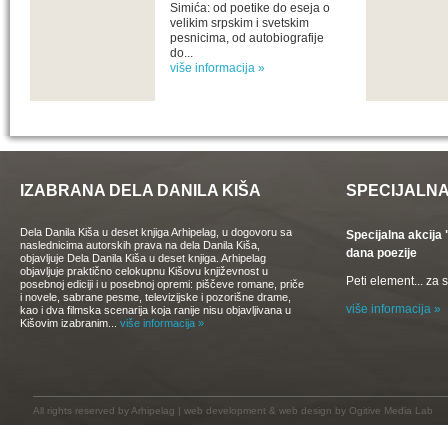
Simića: od poetike do eseja o
velikim srpskim i svetskim
pesnicima, od autobiografije
do...
više informacija »
IZABRANA DELA DANILA KIŠA
SPECIJALNA
Dela Danila Kiša u deset knjiga Arhipelag, u dogovoru sa
Specijalna akcij
naslednicima autorskih prava na dela Danila Kiša,
dana poezije
objavljuje Dela Danila Kiša u deset knjiga. Arhipelag
objavljuje praktično celokupnu Kišovu književnost u
Peti element... za
posebnoj ediciji i u posebnoj opremi: piščeve romane, priče
i novele, sabrane pesme, televizijske i pozorišne drame,
više informacija »
kao i dva filmska scenarija koja ranije nisu objavljivana u
Kišovim izabranim...
više informacija »
All rights reserved by
Arhipelag
|
web development
&
web design
by Ogitive Media Lab