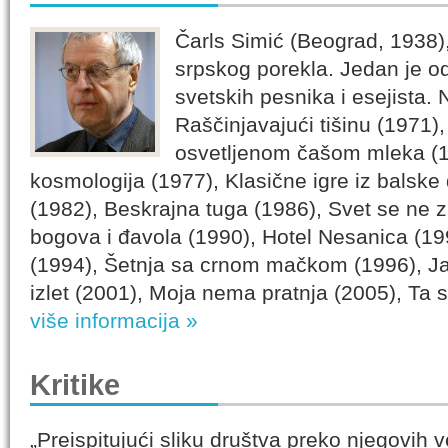
Čarls Simić (Beograd, 1938),
srpskog porekla. Jedan je o
svetskih pesnika i esejista.
Raščinjavajući tišinu (1971)
osvetljenom čašom mleka (
kosmologija (1977), Klasične igre iz balske
(1982), Beskrajna tuga (1986), Svet se ne 
bogova i đavola (1990), Hotel Nesanica (19
(1994), Šetnja sa crnom mačkom (1996), Ja
izlet (2001), Moja nema pratnja (2005), Ta si
više informacija »
Kritike
„Preispitujući sliku društva preko njegovih ve