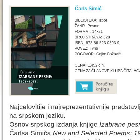
Čarls Simić
BIBLIOTEKA:
Izbor
ŽANR:
Pesme
FORMAT:
14x21
BROJ STRANA:
328
ISBN:
978-86-523-0393-9
POVEZ:
Tvrdi
POGOVOR:
Gojko Božović
CENA:
1.452 din.
CENA ZA ČLANOVE KLUBA ČITALAC
Najcelovitije i najreprezentativnije predstav
na srpskom jeziku.
Osnov srpskog izdanja knjige
Izabrane pes
Čarlsa Simića
New and Selected Poems: 1