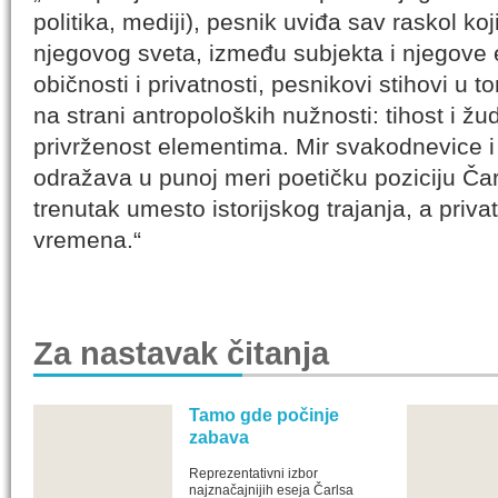
politika, mediji), pesnik uviđa sav raskol ko
njegovog sveta, između subjekta i njegove 
običnosti i privatnosti, pesnikovi stihovi u t
na strani antropoloških nužnosti: tihost i žu
privrženost elementima. Mir svakodnevice i p
odražava u punoj meri poetičku poziciju Čar
trenutak umesto istorijskog trajanja, a priv
vremena.“
Za nastavak čitanja
Tamo gde počinje
zabava
Reprezentativni izbor
najznačajnijih eseja Čarlsa