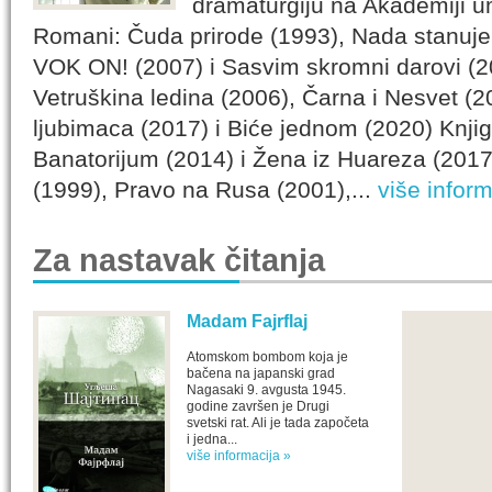
dramaturgiju na Akademiji 
Romani: Čuda prirode (1993), Nada stanuje 
VOK ON! (2007) i Sasvim skromni darovi (2
Vetruškina ledina (2006), Čarna i Nesvet (
ljubimaca (2017) i Biće jednom (2020) Knji
Banatorijum (2014) i Žena iz Huareza (2017
(1999), Pravo na Rusa (2001),...
više inform
Za nastavak čitanja
Madam Fajrflaj
Atomskom bombom koja je
bačena na japanski grad
Nagasaki 9. avgusta 1945.
godine završen je Drugi
svetski rat. Ali je tada započeta
i jedna...
više informacija »