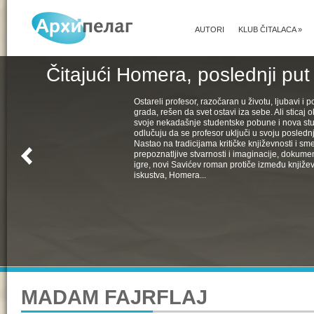
AUTORI
KLUB ČITALACA
»
Čitajući Homera, poslednji put
Ostareli profesor, razočaran u životu, ljubavi i pol
grada, rešen da svet ostavi iza sebe. Ali sticaj 
svoje nekadašnje studentske pobune i nova st
odlučuju da se profesor uključi u svoju poslednju
Nastao na tradicijama kritičke književnosti i s
prepoznatljive stvarnosti i imaginacije, dokumen
igre, novi Savićev roman protiče između književ
iskustva, Homera...
MADAM FAJRFLAJ