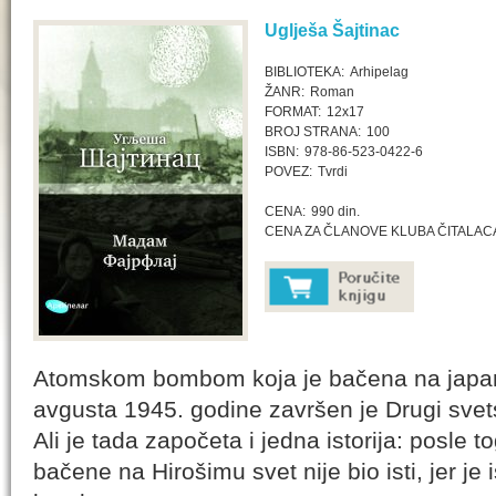
Uglješa Šajtinac
BIBLIOTEKA:
Arhipelag
ŽANR:
Roman
FORMAT:
12x17
BROJ STRANA:
100
ISBN:
978-86-523-0422-6
POVEZ:
Tvrdi
CENA:
990 din.
CENA ZA ČLANOVE KLUBA ČITALAC
Atomskom bombom koja je bačena na japan
avgusta 1945. godine završen je Drugi svets
Ali je tada započeta i jedna istorija: posle
bačene na Hirošimu svet nije bio isti, jer j