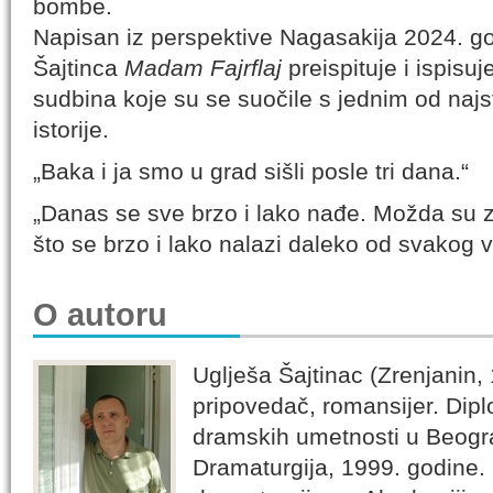
bombe.
Napisan iz perspektive Nagasakija 2024. go
Šajtinca
Madam Fajrflaj
preispituje i ispisuj
sudbina koje su se suočile s jednim od najst
istorije.
„Baka i ja smo u grad sišli posle tri dana.“
„Danas se sve brzo i lako nađe. Možda su za
što se brzo i lako nalazi daleko od svakog v
O autoru
Uglješa Šajtinac (Zrenjanin,
pripovedač, romansijer. Dipl
dramskih umetnosti u Beogr
Dramaturgija, 1999. godine.