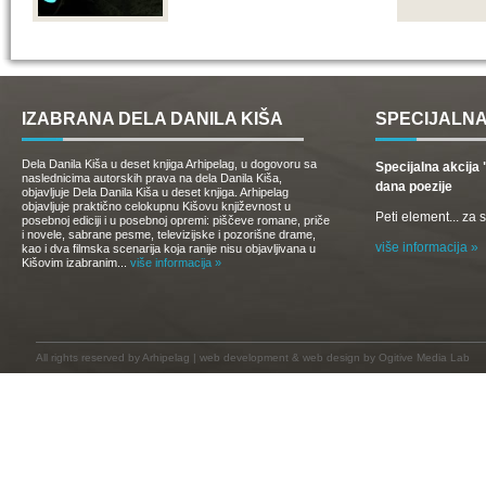
IZABRANA DELA DANILA KIŠA
SPECIJALNA
Dela Danila Kiša u deset knjiga Arhipelag, u dogovoru sa
Specijalna akcij
naslednicima autorskih prava na dela Danila Kiša,
dana poezije
objavljuje Dela Danila Kiša u deset knjiga. Arhipelag
objavljuje praktično celokupnu Kišovu književnost u
Peti element... za
posebnoj ediciji i u posebnoj opremi: piščeve romane, priče
i novele, sabrane pesme, televizijske i pozorišne drame,
više informacija »
kao i dva filmska scenarija koja ranije nisu objavljivana u
Kišovim izabranim...
više informacija »
All rights reserved by
Arhipelag
|
web development
&
web design
by Ogitive Media Lab