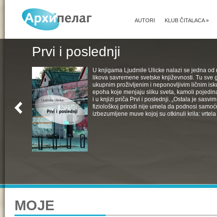
AUTORI
KLUB ČITALACA
»
Prvi i poslednji
U knjigama Ljudmile Ulicke nalazi se jedna od 
likova savremene svetske književnosti. Tu sve 
ukupnim proživljenim i neponovljivim ličnim isk
epoha koje menjaju sliku sveta, kamoli pojedin
i u knjizi priča Prvi i poslednji. „Ostala je sasv
fiziološkoj prirodi nije umela da podnosi samoć
izbezumljene muve kojoj su otkinuli krila: vrtela 
MOJE