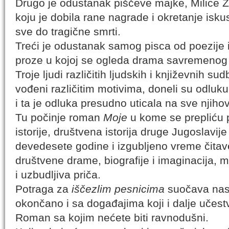
Drugo je odustanak piščeve majke, Milice Zr
koju je dobila rane nagrade i okretanje isk
sve do tragične smrti.
Treći je odustanak samog pisca od poezije 
proze u kojoj se ogleda drama savremenog 
Troje ljudi različitih ljudskih i književnih sud
vođeni različitim motivima, doneli su odluk
i ta je odluka presudno uticala na sve njih
Tu počinje roman
Moje
u kome se prepliću p
istorije, društvena istorija druge Jugoslavij
devedesete godine i izgubljeno vreme čitave
društvene drame, biografije i imaginacija, ma
i uzbudljiva priča.
Potraga za
iščezlim pesnicima
suočava nas
okončano i sa događajima koji i dalje učest
Roman sa kojim nećete biti ravnodušni.