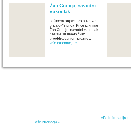
Žan Grenije, navodni
vukodlak
Tešinova objava broja 49. 49
priča o 49 priča. Priče iz knjige
Žan Grenije, navodni vukodlak
nastale su umetničkim
preoblikovanjem prozne...
više informacija »
IZABRANA DELA DANILA KIŠA
SPECIJALNA
Dela Danila Kiša u deset knjiga Arhipelag, u dogovoru sa
Specijalna akcij
naslednicima autorskih prava na dela Danila Kiša,
dana poezije
objavljuje Dela Danila Kiša u deset knjiga. Arhipelag
objavljuje praktično celokupnu Kišovu književnost u
Peti element... za
posebnoj ediciji i u posebnoj opremi: piščeve romane, priče
i novele, sabrane pesme, televizijske i pozorišne drame,
više informacija »
kao i dva filmska scenarija koja ranije nisu objavljivana u
Kišovim izabranim...
više informacija »