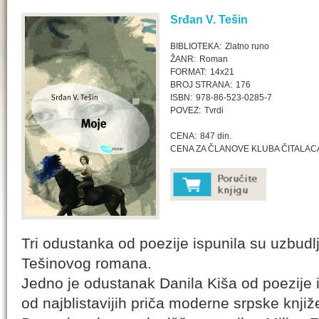
Srđan V. Tešin
BIBLIOTEKA:
Zlatno runo
ŽANR:
Roman
FORMAT:
14x21
BROJ STRANA:
176
ISBN:
978-86-523-0285-7
POVEZ:
Tvrdi
CENA:
847 din.
CENA ZA ČLANOVE KLUBA ČITALAC
Tri odustanka od poezije ispunila su uzbudlj
Tešinovog romana.
Jedno je odustanak Danila Kiša od poezije i
od najblistavijih priča moderne srpske knjiž