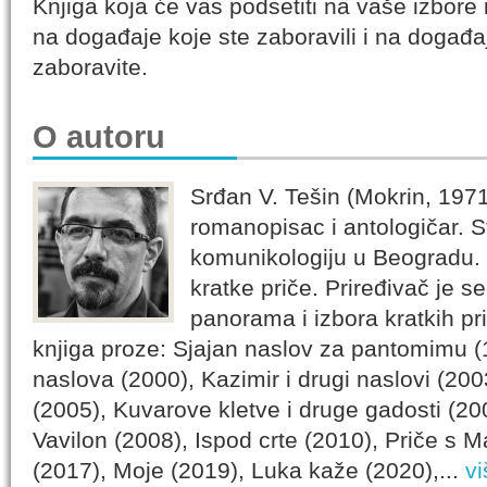
Knjiga koja će vas podsetiti na vaše izbore 
na događaje koje ste zaboravili i na događaj
zaboravite.
O autoru
Srđan V. Tešin (Mokrin, 1971
romanopisac i antologičar. Stu
komunikologiju u Beogradu. 
kratke priče. Priređivač je 
panorama i izbora kratkih pri
knjiga proze: Sjajan naslov za pantomimu (1
naslova (2000), Kazimir i drugi naslovi (2003
(2005), Kuvarove kletve i druge gadosti (200
Vavilon (2008), Ispod crte (2010), Priče s M
(2017), Moje (2019), Luka kaže (2020),...
vi