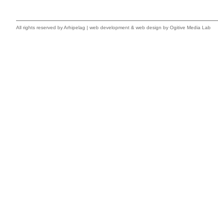
All rights reserved by
Arhipelag
|
web development
&
web design
by Ogitive Media Lab