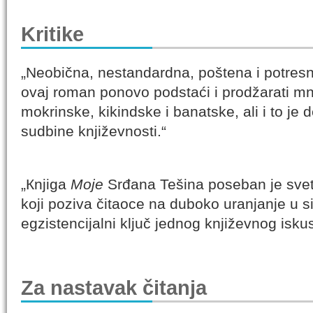
Kritike
„Neobična, nestandardna, poštena i potresn
ovaj roman ponovo podstaći i prodžarati 
mokrinske, kikindske i banatske, ali i to je
sudbine književnosti.“
„Кnjiga
Moje
Srđana Tešina poseban je svet 
koji poziva čitaoce na duboko uranjanje u s
egzistencijalni ključ jednog književnog iskus
Za nastavak čitanja