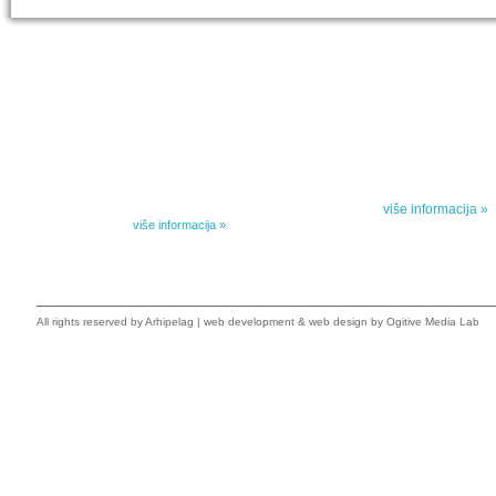
IZABRANA DELA DANILA KIŠA
SPECIJALNA
Dela Danila Kiša u deset knjiga Arhipelag, u dogovoru sa
Specijalna akcij
naslednicima autorskih prava na dela Danila Kiša,
dana poezije
objavljuje Dela Danila Kiša u deset knjiga. Arhipelag
objavljuje praktično celokupnu Kišovu književnost u
Peti element... za
posebnoj ediciji i u posebnoj opremi: piščeve romane, priče
i novele, sabrane pesme, televizijske i pozorišne drame,
više informacija »
kao i dva filmska scenarija koja ranije nisu objavljivana u
Kišovim izabranim...
više informacija »
All rights reserved by
Arhipelag
|
web development
&
web design
by Ogitive Media Lab