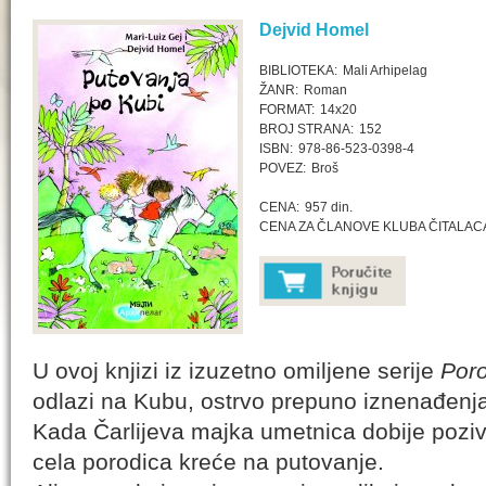
Dejvid Homel
BIBLIOTEKA:
Mali Arhipelag
ŽANR:
Roman
FORMAT:
14x20
BROJ STRANA:
152
ISBN:
978-86-523-0398-4
POVEZ:
Broš
CENA:
957 din.
CENA ZA ČLANOVE KLUBA ČITALAC
U ovoj knjizi iz izuzetno omiljene serije
Poro
odlazi na Kubu, ostrvo prepuno iznenađenja, 
Kada Čarlijeva majka umetnica dobije poziv
cela porodica kreće na putovanje.