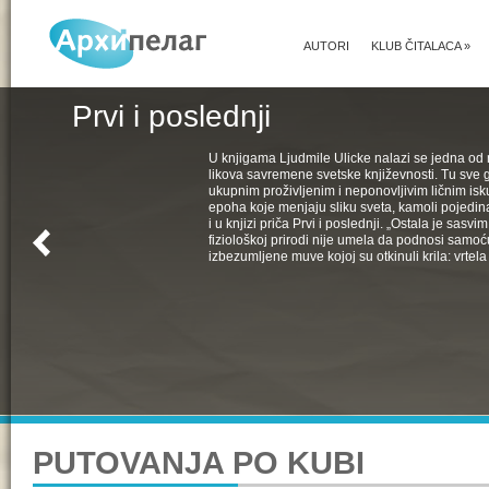
AUTORI
KLUB ČITALACA
»
Prvi i poslednji
U knjigama Ljudmile Ulicke nalazi se jedna od 
likova savremene svetske književnosti. Tu sve 
ukupnim proživljenim i neponovljivim ličnim isk
epoha koje menjaju sliku sveta, kamoli pojedin
i u knjizi priča Prvi i poslednji. „Ostala je sasv
fiziološkoj prirodi nije umela da podnosi samoć
izbezumljene muve kojoj su otkinuli krila: vrtela 
PUTOVANJA PO KUBI