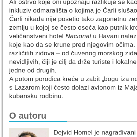
Ali ostrvo koje oni upoznaju razlikuje se ka
inkluziv odmarališta o kojima je Čarli sluša
Čarli nikada nije posetio tako zagonetnu ze
zemlju u kojoj se često oseća kao putnik kr
veličanstveni hotel
Nacional
u Havani nalazi
koje kao da se krune pred njegovim očima.
različitih zidova – od čuvenog morskog zid
nevidljivih, čiji je cilj da drže turiste i lok
jedne od drugih.
A potom porodica kreće u zabit „bogu iza nog
s Lazarom koji često dolazi avionom iz Maj
kubansku rodbinu.
O autoru
Dejvid Homel je nagrađivani