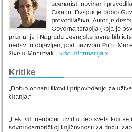
scenarist, novinar i prevodil
Čikagu. Dvaput je dobio Gu
prevodilaštvo. Autor je des
Govorna terapija (koja je os
priznanje i Nagradu Jevrejske javne bibliote
nedavno objavljen, pod nazivom Ptići. Mari
žive u Montrealu.
više informacija »
Kritike
„Dobro ocrtani likovi i pripovedanje za uživa
čitanja.“
„Lekovit, neobičan uvid u deo sveta koji se 
severnoameričkoj književnosti za decu, z