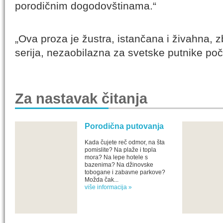
porodičnim dogodovštinama.“
„Ova proza je žustra, istančana i živahna, z
serija, nezaobilazna za svetske putnike poč
Za nastavak čitanja
Porodična putovanja
Kada čujete reč odmor, na šta
pomislite? Na plaže i topla
mora? Na lepe hotele s
bazenima? Na džinovske
tobogane i zabavne parkove?
Možda čak...
više informacija »