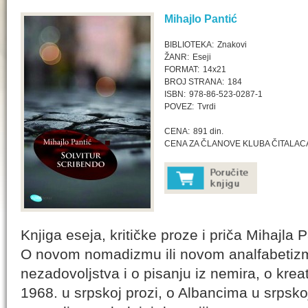
Mihajlo Pantić
BIBLIOTEKA:
Znakovi
ŽANR:
Eseji
FORMAT:
14x21
BROJ STRANA:
184
ISBN:
978-86-523-0287-1
POVEZ:
Tvrdi
CENA:
891 din.
CENA ZA ČLANOVE KLUBA ČITALAC
Knjiga eseja, kritičke proze i priča Mihajla P
O novom nomadizmu ili novom analfabetizmu
nezadovoljstva i o pisanju iz nemira, o krea
1968. u srpskoj prozi, o Albancima u srpskoj