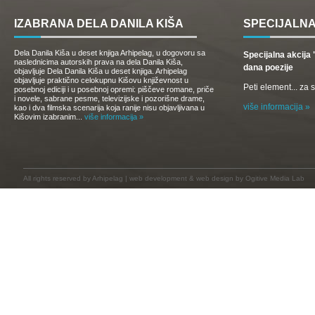
IZABRANA DELA DANILA KIŠA
SPECIJALNA
Dela Danila Kiša u deset knjiga Arhipelag, u dogovoru sa
Specijalna akcij
naslednicima autorskih prava na dela Danila Kiša,
dana poezije
objavljuje Dela Danila Kiša u deset knjiga. Arhipelag
objavljuje praktično celokupnu Kišovu književnost u
Peti element... za
posebnoj ediciji i u posebnoj opremi: piščeve romane, priče
i novele, sabrane pesme, televizijske i pozorišne drame,
više informacija »
kao i dva filmska scenarija koja ranije nisu objavljivana u
Kišovim izabranim...
više informacija »
All rights reserved by
Arhipelag
|
web development
&
web design
by Ogitive Media Lab