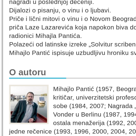
nagradi u poslednjoj deceniji.
Dijalozi o pisanju, o vinu i o ljubavi.
Priče i lični mitovi o vinu i o Novom Beogr
priča Laze Lazarevića koja napokon biva d
radionici Mihajla Pantića.
Polazeći od latinske izreke „Solvitur scribe
Mihajlo Pantić ispisuje uzbudljivu hroniku s
O autoru
Mihajlo Pantić (1957, Beogra
kritičar, univerzitetski profe
sobe (1984, 2007; Nagrada 
Vonder u Berlinu (1987, 1994
ostala menažerija (1992, 2
jedne rečenice (1993, 1996, 2000, 2004, 20