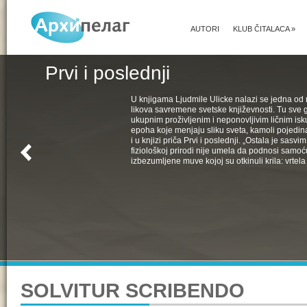
AUTORI
KLUB ČITALACA
»
Prvi i poslednji
U knjigama Ljudmile Ulicke nalazi se jedna od 
likova savremene svetske književnosti. Tu sve 
ukupnim proživljenim i neponovljivim ličnim isk
epoha koje menjaju sliku sveta, kamoli pojedin
i u knjizi priča Prvi i poslednji. „Ostala je sasv
fiziološkoj prirodi nije umela da podnosi samoć
izbezumljene muve kojoj su otkinuli krila: vrtela 
SOLVITUR SCRIBENDO