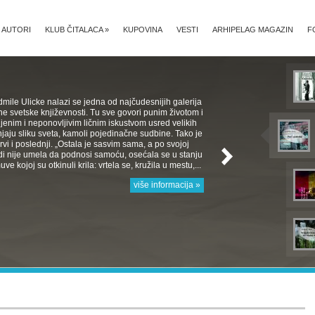
AUTORI
KLUB ČITALACA
»
KUPOVINA
VESTI
ARHIPELAG MAGAZIN
F
mile Ulicke nalazi se jedna od najčudesnijih galerija
e svetske književnosti. Tu sve govori punim životom i
jenim i neponovljivim ličnim iskustvom usred velikih
aju sliku sveta, kamoli pojedinačne sudbine. Tako je
 Prvi i poslednji. „Ostala je sasvim sama, a po svojoj
rodi nije umela da podnosi samoću, osećala se u stanju
e kojoj su otkinuli krila: vrtela se, kružila u mestu,...
više informacija »