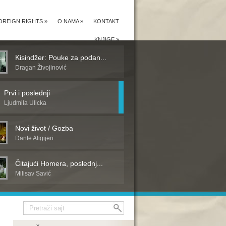
OREIGN RIGHTS
»
O NAMA
»
KONTAKT
KNJIGE
»
Kisindžer: Pouke za podan...
Dragan Živojinović
Prvi i poslednji
Ljudmila Ulicka
Novi život / Gozba
Dante Aligijeri
Čitajući Homera, poslednj...
Milisav Savić