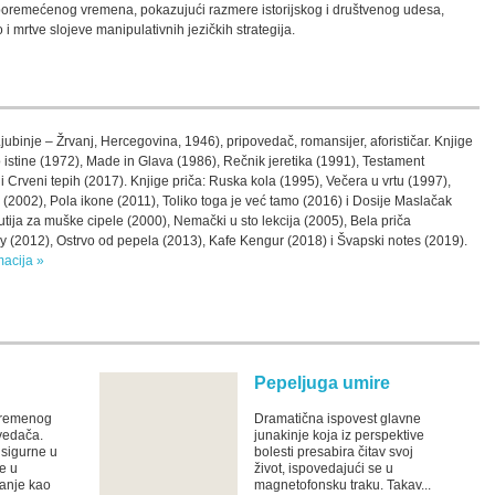
poremećenog vremena, pokazujući razmere istorijskog i društvenog udesa,
 i mrtve slojeve manipulativnih jezičkih strategija.
ubinje – Žrvanj, Hercegovina, 1946), pripovedač, romansijer, aforističar. Knjige
istine (1972), Made in Glava (1986), Rečnik jeretika (1991), Testament
i Crveni tepih (2017). Knjige priča: Ruska kola (1995), Večera u vrtu (1997),
2002), Pola ikone (2011), Toliko toga je već tamo (2016) i Dosije Maslačak
tija za muške cipele (2000), Nemački u sto lekcija (2005), Bela priča
 (2012), Ostrvo od pepela (2013), Kafe Kengur (2018) i Švapski notes (2019).
macija »
Pepeljuga umire
vremenog
Dramatična ispovest glavne
vedača.
junakinje koja iz perspektive
 sigurne u
bolesti presabira čitav svoj
e u
život, ispovedajući se u
danje kao
magnetofonsku traku. Takav...