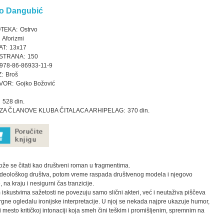
o Dangubić
OTEKA:
Ostrvo
Aforizmi
T:
13x17
STRANA:
150
978-86-86933-11-9
:
Broš
VOR:
Gojko Božović
528 din.
ZA ČLANOVE KLUBA ČITALACA ARHIPELAG:
370 din.
že se čitati kao društveni roman u fragmentima.
ideološkog društva, potom vreme raspada društvenog modela i njegovo
e, na kraju i nesigurni čas tranzicije.
skustvima sažetosti ne povezuju samo slični akteri, već i neutaživa piščeva
ne ogledalu ironijske interpretacije. U njoj se nekada najpre ukazuje humor,
 mesto kritičkoj intonaciji koja smeh čini teškim i promišljenim, spremnim na