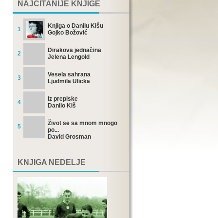
NAJČITANIJE KNJIGE
Knjiga o Danilu Kišu
1
Gojko Božović
Dirakova jednačina
2
Jelena Lengold
Vesela sahrana
3
Ljudmila Ulicka
Iz prepiske
4
Danilo Kiš
Život se sa mnom mnogo
5
po...
David Grosman
KNJIGA NEDELJE