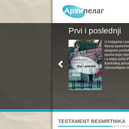
Prvi i poslednji
U knjigama Ljud
likova savremen
ukupnim proživl
epoha koje menj
i u knjizi priča
fiziološkoj pri
izbezumljene muv
TESTAMENT BESMRTNIKA