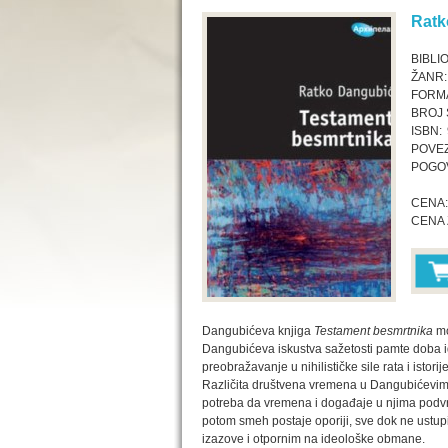
Ratk
BIBLI
ŽANR:
FORMA
BROJ 
ISBN:
POVEZ
POGO
CENA:
CENA 
Dangubićeva knjiga
Testament besmrtnika
mo
Dangubićeva iskustva sažetosti pamte doba 
preobražavanje u nihilističke sile rata i istorij
Različita društvena vremena u Dangubićevim i
potreba da vremena i događaje u njima podvrg
potom smeh postaje oporiji, sve dok ne ustupi
izazove i otpornim na ideološke obmane.