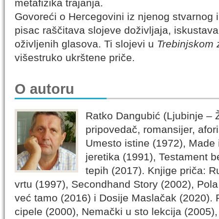
metafizika trajanja.
Govoreći o Hercegovini iz njenog stvarnog i
pisac raščitava slojeve doživljaja, iskustav
oživljenih glasova. Ti slojevi u
Trebinjskom 
višestruko ukrštene priče.
O autoru
Ratko Dangubić (Ljubinje – 
pripovedač, romansijer, afori
Umesto istine (1972), Made 
jeretika (1991), Testament b
tepih (2017). Knjige priča: 
vrtu (1997), Secondhand Story (2002), Pola 
već tamo (2016) i Dosije Maslačak (2020).
cipele (2000), Nemački u sto lekcija (2005)