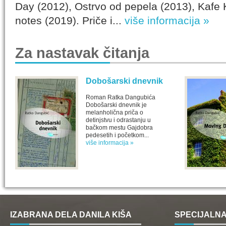
Day (2012), Ostrvo od pepela (2013), Kafe 
notes (2019). Priče i...
više informacija »
Za nastavak čitanja
Dobošarski dnevnik
Roman Ratka Dangubića
Dobošarski dnevnik je
melanholična priča o
detinjstvu i odrastanju u
bačkom mestu Gajdobra
pedesetih i početkom...
više informacija »
IZABRANA DELA DANILA KIŠA
SPECIJALNA