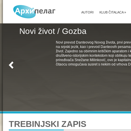
AUTORI
KLUB ČITALACA
»
Novi život / Gozba
Novi prevod Danteovog Novog života, prvi pr
na srpski jezik, kao i prevod Danteovih pesama
život. Zajedno sa obimnim kritičkim aparatom i k
društveno-istorijskim kontekstom koji oblikuju t
priređivača Snežane Milinković, ovo je kapital
čitaocu omogućava susret s nekim od vrhova D
TREBINJSKI ZAPIS