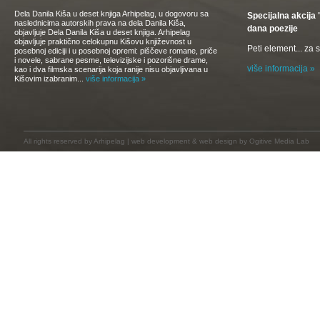
Dela Danila Kiša u deset knjiga Arhipelag, u dogovoru sa
Specijalna akcij
naslednicima autorskih prava na dela Danila Kiša,
dana poezije
objavljuje Dela Danila Kiša u deset knjiga. Arhipelag
objavljuje praktično celokupnu Kišovu književnost u
Peti element... za
posebnoj ediciji i u posebnoj opremi: piščeve romane, priče
i novele, sabrane pesme, televizijske i pozorišne drame,
više informacija »
kao i dva filmska scenarija koja ranije nisu objavljivana u
Kišovim izabranim...
više informacija »
All rights reserved by
Arhipelag
|
web development
&
web design
by Ogitive Media Lab