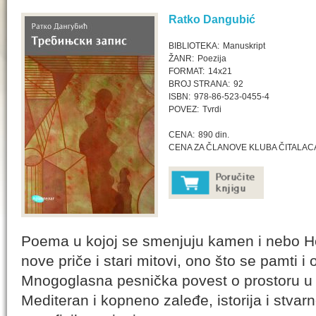
Ratko Dangubić
BIBLIOTEKA:
Manuskript
ŽANR:
Poezija
FORMAT:
14x21
BROJ STRANA:
92
ISBN:
978-86-523-0455-4
POVEZ:
Tvrdi
CENA:
890 din.
CENA ZA ČLANOVE KLUBA ČITALAC
Poema u kojoj se smenjuju kamen i nebo Her
nove priče i stari mitovi, ono što se pamti i o
Mnogoglasna pesnička povest o prostoru u
Mediteran i kopneno zaleđe, istorija i stvarn