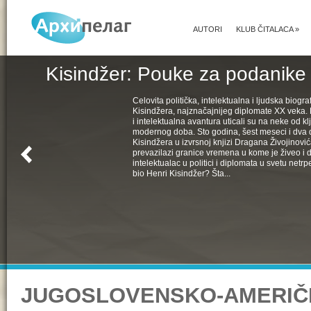
AUTORI
KLUB ČITALACA
»
Kisindžer: Pouke za podanike 
Celovita politička, intelektualna i ljudska biogra
Kisindžera, najznačajnijeg diplomate XX veka. 
i intelektualna avantura uticali su na neke od k
modernog doba. Sto godina, šest meseci i dva 
Kisindžera u izvrsnoj knjizi Dragana Živojinovića
prevazilazi granice vremena u kome je živeo i 
intelektualac u politici i diplomata u svetu netrpe
bio Henri Kisindžer? Šta...
JUGOSLOVENSKO-AMERIČ