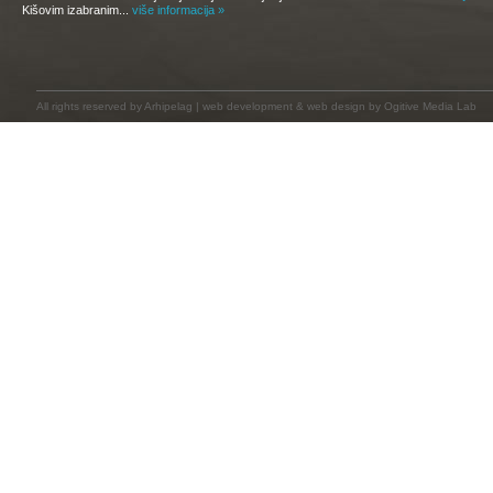
Kišovim izabranim...
više informacija »
All rights reserved by
Arhipelag
|
web development
&
web design
by Ogitive Media Lab