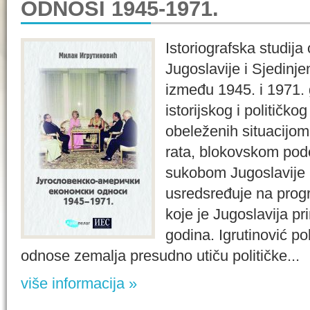
ODNOSI 1945-1971.
Istoriografska studi
Jugoslavije i Sjedinj
između 1945. i 1971. 
istorijskog i političk
obeleženih situacijo
rata, blokovskom pod
sukobom Jugoslavije 
usredsređuje na pro
koje je Jugoslavija p
godina. Igrutinović 
odnose zemalja presudno utiču političke...
više informacija »