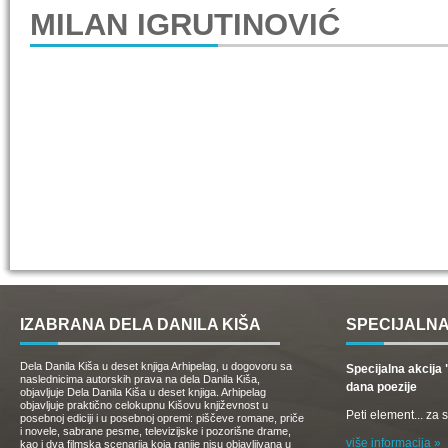
MILAN IGRUTINOVIĆ
IZABRANA DELA DANILA KIŠA
SPECIJALNA
Dela Danila Kiša u deset knjiga Arhipelag, u dogovoru sa
Specijalna akcij
naslednicima autorskih prava na dela Danila Kiša,
dana poezije
objavljuje Dela Danila Kiša u deset knjiga. Arhipelag
objavljuje praktično celokupnu Kišovu književnost u
Peti element... za
posebnoj ediciji i u posebnoj opremi: piščeve romane, priče
i novele, sabrane pesme, televizijske i pozorišne drame,
više informacija »
kao i dva filmska scenarija koja ranije nisu objavljivana u