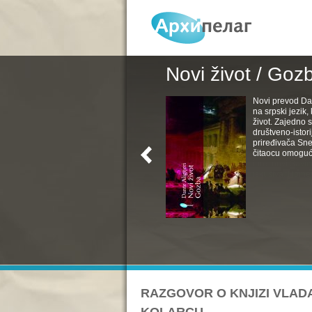
Novi život / Goz
Novi prevod Da
na srpski jezik
život. Zajedno s
društveno-istori
priređivača Sne
čitaocu omoguć
RAZGOVOR O KNJIZI VLAD