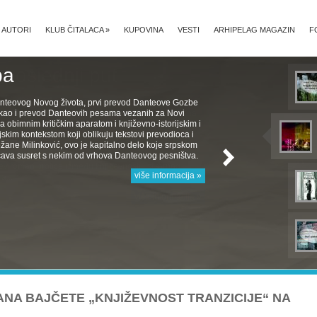
AUTORI
KLUB ČITALACA
»
KUPOVINA
VESTI
ARHIPELAG MAGAZIN
F
ba
nteovog Novog života, prvi prevod Danteove Gozbe
, kao i prevod Danteovih pesama vezanih za Novi
a obimnim kritičkim aparatom i književno-istorijskim i
jskim kontekstom koji oblikuju tekstovi prevodioca i
žane Milinković, ovo je kapitalno delo koje srpskom
ava susret s nekim od vrhova Danteovog pesništva.
više informacija »
ANA BAJČETE „KNJIŽEVNOST TRANZICIJE“ NA