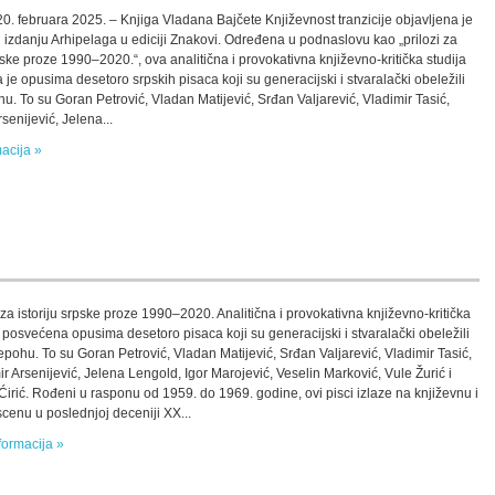
0. februara 2025. – Knjiga Vladana Bajčete Književnost tranzicije objavljena je
izdanju Arhipelaga u ediciji Znakovi. Određena u podnaslovu kao „prilozi za
rpske proze 1990–2020.“, ova analitična i provokativna književno-kritička studija
je opusima desetoro srpskih pisaca koji su generacijski i stvaralački obeležili
u. To su Goran Petrović, Vladan Matijević, Srđan Valjarević, Vladimir Tasić,
senijević, Jelena...
macija »
 za istoriju srpske proze 1990–2020. Analitična i provokativna književno-kritička
a posvećena opusima desetoro pisaca koji su generacijski i stvaralački obeležili
epohu. To su Goran Petrović, Vladan Matijević, Srđan Valjarević, Vladimir Tasić,
ir Arsenijević, Jelena Lengold, Igor Marojević, Veselin Marković, Vule Žurić i
Ćirić. Rođeni u rasponu od 1959. do 1969. godine, ovi pisci izlaze na književnu i
scenu u poslednjoj deceniji XX...
formacija »