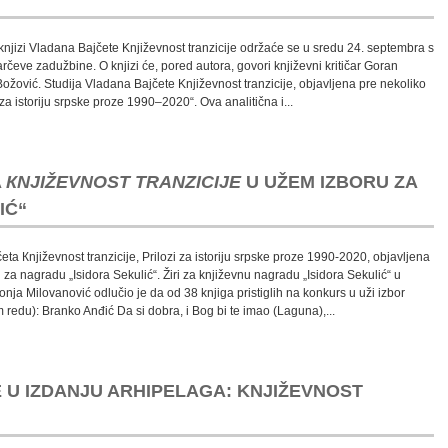
jizi Vladana Bajčete Književnost tranzicije održaće se u sredu 24. septembra s
čeve zadužbine. O knjizi će, pored autora, govori književni kritičar Goran
ožović. Studija Vladana Bajčete Književnost tranzicije, objavljena pre nekoliko
a istoriju srpske proze 1990–2020“. Ova analitična i...
A
КNJIŽEVNOST TRANZICIJE
U UŽEM IZBORU ZA
IĆ“
ta Кnjiževnost tranzicije, Prilozi za istoriju srpske proze 1990-2020, objavljena
za nagradu „Isidora Sekulić“. Žiri za književnu nagradu „Isidora Sekulić“ u
ja Milovanović odlučio je da od 38 knjiga pristiglih na konkurs u uži izbor
redu): Branko Anđić Da si dobra, i Bog bi te imao (Laguna),...
 U IZDANJU ARHIPELAGA: KNJIŽEVNOST