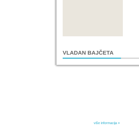
VLADAN BAJČETA
IZABRANA DELA DANILA KIŠA
Dela Danila Kiša u deset knjiga Arhipelag, u dogov
naslednicima autorskih prava na dela Danila Kiša,
objavljuje Dela Danila Kiša u deset knjiga. Arhipelag
objavljuje praktično celokupnu Kišovu književnost 
posebnoj ediciji i u posebnoj opremi: piščeve roman
i novele, sabrane pesme, televizijske i pozorišne 
kao i dva filmska scenarija koja ranije nisu objavlji
Kišovim izabranim...
više informacija »