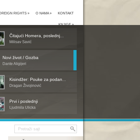
OREIGN RIGHTS
»
O NAMA
»
KONTAKT
KNJIGE
»
Čitajući Homera, poslednj...
Milisav Savić
Novi život / Gozba
Dante Aligijeri
Kisindžer: Pouke za podan...
Dragan Živojinović
Prvi i poslednji
Ljudmila Ulicka