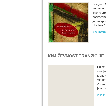
Beograd, 2
nedavno u 
istoriju s
posvećena 
jednu epoh
Vladimir Ar
više infor
KNJIŽEVNOST TRANZICIJE
Prilozi
studij
jednu 
Vladim
Zoran 
javnu 
više in