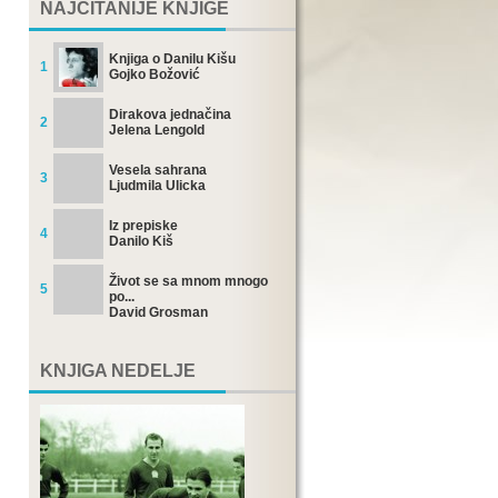
NAJČITANIJE KNJIGE
Knjiga o Danilu Kišu
1
Gojko Božović
Dirakova jednačina
2
Jelena Lengold
Vesela sahrana
3
Ljudmila Ulicka
Iz prepiske
4
Danilo Kiš
Život se sa mnom mnogo
5
po...
David Grosman
KNJIGA NEDELJE