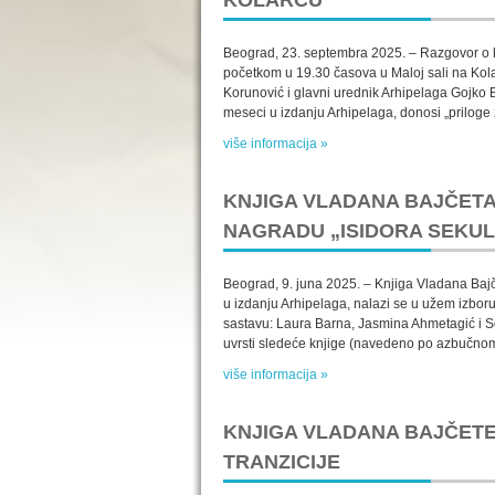
KOLARCU
Beograd, 23. septembra 2025. – Razgovor o kn
početkom u 19.30 časova u Maloj sali na Kolar
Korunović i glavni urednik Arhipelaga Gojko B
meseci u izdanju Arhipelaga, donosi „priloge z
više informacija »
KNJIGA VLADANA BAJČET
NAGRADU „ISIDORA SEKUL
Beograd, 9. juna 2025. – Knjiga Vladana Bajče
u izdanju Arhipelaga, nalazi se u užem izboru 
sastavu: Laura Barna, Jasmina Ahmetagić i Son
uvrsti sledeće knjige (navedeno po azbučnom 
više informacija »
KNJIGA VLADANA BAJČETE
TRANZICIJE