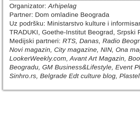
Organizator:
Arhipelag
Partner: Dom omladine Beograda
Uz podršku: Ministarstvo kulture i informisa
TRADUKI, Goethe-Institut Beograd, Srpski P
Medijski partneri:
RTS, Danas, Radio Beogr
Novi magazin, City magazine, NIN, Ona ma
LookerWeekly.com, Avant Art Magazin, Boo
Beogradu, GM Business&Lifestyle, Event Pl
Sinhro.rs, Belgrade Edt culture blog, Plaste
IZABRANA DELA DANILA KIŠA
SPECIJALNA
Dela Danila Kiša u deset knjiga Arhipelag, u dogovoru sa
Specijalna akcij
naslednicima autorskih prava na dela Danila Kiša,
dana poezije
objavljuje Dela Danila Kiša u deset knjiga. Arhipelag
objavljuje praktično celokupnu Kišovu književnost u
Peti element... za
posebnoj ediciji i u posebnoj opremi: piščeve romane, priče