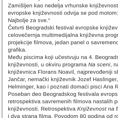
Zamišljen kao nedelja vrhunske književnosti
evropske književnosti odvija se pod motom:
Najbolje za sve.“
Četvrti Beogradski festival evropske književn
celovečernja multimedijalna književna progr
projekcije filmova, jedan panel o savremenoj
grafika.
Među piscima koji učestvuju na 4. Beograd
književnosti, u okviru programa
Na sceni
, 
književnica Florans Noavil, najprevođeniji 
Jančar, nemački književnik Jozef Haslinger
Helminger, kao i poznati domaći pisci Ana R
Poseban deo Beogradskog festivala evropsk
retrospektiva savremenih filmova nastalih
književnosti. Retrospektiva
Književnost na f
i dva strana filma. Povodom 80 godina od r