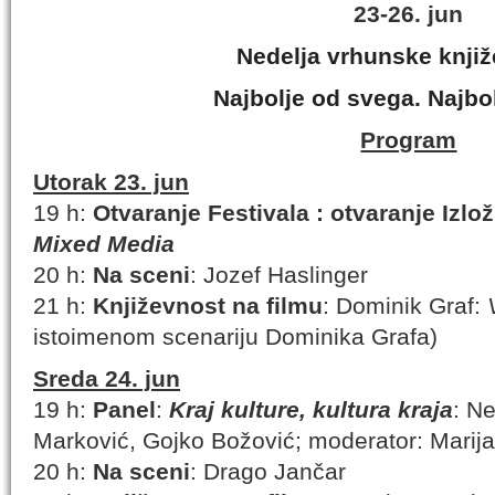
23-26. jun
Nedelja vrhunske knjiž
Najbolje od svega. Najbol
Program
Utorak 23. jun
19 h:
Otvaranje Festivala : otvaranje Izl
Mixed Media
20 h:
Na sceni
: Jozef Haslinger
21 h:
Književnost na filmu
: Dominik Graf:
istoimenom scenariju Dominika Grafa)
Sreda 24. jun
19 h:
Panel
:
Kraj kulture, kultura kraja
: N
Marković, Gojko Božović; moderator: Marij
20 h:
Na sceni
: Drago Jančar