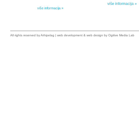
i novele, sabrane pesme, televizijske i pozorišne drame,
više informacija »
kao i dva filmska scenarija koja ranije nisu objavljivana u
Kišovim izabranim...
više informacija »
All rights reserved by
Arhipelag
|
web development
&
web design
by Ogitive Media Lab