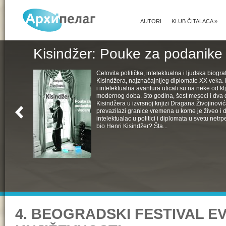
AUTORI
KLUB ČITALACA
»
Kisindžer: Pouke za podanike 
Celovita politička, intelektualna i ljudska biogra
Kisindžera, najznačajnijeg diplomate XX veka. 
i intelektualna avantura uticali su na neke od k
modernog doba. Sto godina, šest meseci i dva 
Kisindžera u izvrsnoj knjizi Dragana Živojinovića
prevazilazi granice vremena u kome je živeo i 
intelektualac u politici i diplomata u svetu netrpe
bio Henri Kisindžer? Šta...
4. BEOGRADSKI FESTIVAL 