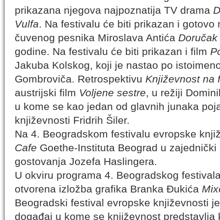
prikazana njegova najpoznatija TV drama
D
Vulfa
. Na festivalu će biti prikazan i gotovo
čuvenog pesnika Miroslava Antića
Doručak
godine. Na festivalu će biti prikazan i film
Po
Jakuba Kolskog, koji je nastao po istoime
Gombroviča. Retrospektivu
Književnost na 
austrijski film
Voljene sestre
, u režiji Domin
u kome se kao jedan od glavnih junaka poja
književnosti Fridrih Šiler.
Na 4. Beogradskom festivalu evropske knji
Cafe
Goethe-Instituta Beograd u zajedničk
gostovanja Jozefa Haslingera.
U okviru programa 4. Beogradskog festivala
otvorena izložba grafika Branka Đukića
Mix
Beogradski festival evropske književnosti je 
događaj u kome se književnost predstavlja k