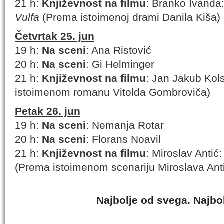
21 h:
Književnost na filmu
: Branko Ivanda
Vulfa
(Prema istoimenoj drami Danila Kiša)
Četvrtak 25. jun
19 h:
Na sceni
: Ana Ristović
20 h:
Na sceni
: Gi Helminger
21 h:
Književnost na filmu
: Jan Jakub Kols
istoimenom romanu Vitolda Gombroviča)
Petak 26. jun
19 h:
Na sceni
: Nemanja Rotar
20 h:
Na sceni
: Florans Noavil
21 h:
Književnost na filmu
: Miroslav Antić
(Prema istoimenom scenariju Miroslava Ant
Najbolje od svega. Najbol
__________________________________