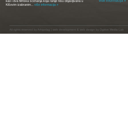
više informacija »
kao i dva filmska scenarija koja ranije nisu objavljivana u
Kišovim izabranim...
više informacija »
All rights reserved by
Arhipelag
|
web development
&
web design
by Ogitive Media Lab