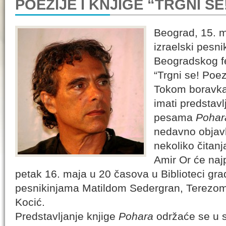
POEZIJE I KNJIGE “TRGNI SE
Beograd, 15. m
izraelski pesni
Beogradskog fes
“Trgni se! Poez
Tokom boravka
imati predstavl
pesama
Pohar
nedavno objav
nekoliko čitanj
Amir Or će najp
petak 16. maja u 20 časova u Biblioteci gr
pesnikinjama Matildom Sedergran, Terezo
Kocić.
Predstavljanje knjige
Pohara
održaće se u s