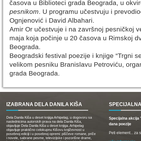
časova u Biblioteci grada Beograda, u okv
pesnikom
. U programu učestvuju i prevodio
Ognjenović i David Albahari.
Amir Or učestvuje i na završnoj pesničkoj v
maja koja počinje u 20 časova u Rimskoj dv
Beograda.
Beogradski festival poezije i knjige “Trgni s
velikom pesniku Branislavu Petroviću, orga
grada Beograda.
IZABRANA DELA DANILA KIŠA
SPECIJALNA
Dela Danila Kiša u deset knjiga Arhipelag, u dogovoru sa
Specijalna akcij
naslednicima autorskih prava na dela Danila Kiša,
dana poezije
objavljuje Dela Danila Kiša u deset knjiga. Arhipelag
objavljuje praktično celokupnu Kišovu književnost u
Peti element... za
posebnoj ediciji i u posebnoj opremi: piščeve romane, priče
i novele, sabrane pesme, televizijske i pozorišne drame,