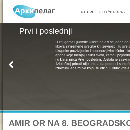
AUTORI
KLUB ČITALACA
»
Prvi i poslednji
U knjigama Ljudmile Ulicke nalazi se jedna od 
likova savremene svetske književnosti. Tu sve 
ukupnim proživljenim i neponovljivim ličnim isk
epoha koje menjaju sliku sveta, kamoli pojedin
i u knjizi priča Prvi i poslednji. „Ostala je sasv
fiziološkoj prirodi nije umela da podnosi samoć
izbezumljene muve kojoj su otkinuli krila: vrtela 
AMIR OR NA 8. BEOGRADSK